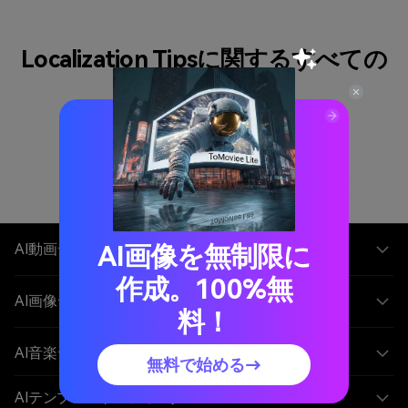
Localization Tipsに関するすべての
記事
AI画像を無制限に
AI動画ジェネレーター
作成。100%無
AI画像ジェネレーター
料！
AI音楽ジェネレーター
無料で始める→
AIテンプレート＆フィルター