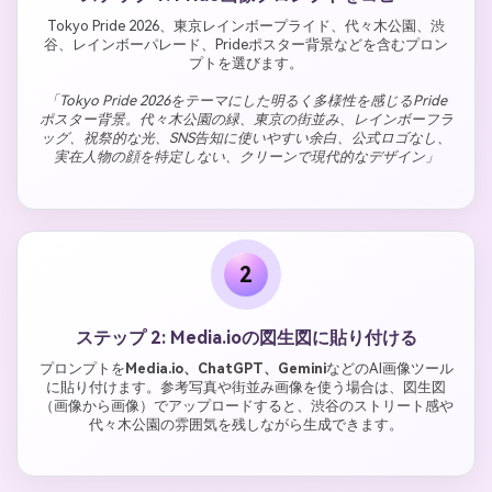
Tokyo Pride 2026、東京レインボープライド、代々木公園、渋
谷、レインボーパレード、Prideポスター背景などを含むプロン
プトを選びます。
「Tokyo Pride 2026をテーマにした明るく多様性を感じるPride
ポスター背景。代々木公園の緑、東京の街並み、レインボーフラ
ッグ、祝祭的な光、SNS告知に使いやすい余白、公式ロゴなし、
実在人物の顔を特定しない、クリーンで現代的なデザイン」
2
ステップ 2: Media.ioの図生図に貼り付ける
プロンプトを
Media.io、ChatGPT、Gemini
などのAI画像ツール
に貼り付けます。参考写真や街並み画像を使う場合は、図生図
（画像から画像）でアップロードすると、渋谷のストリート感や
代々木公園の雰囲気を残しながら生成できます。