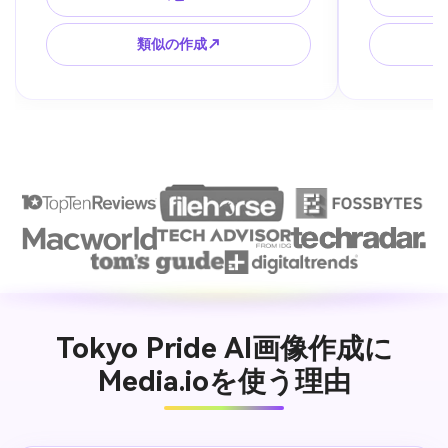
Pride月間のSNS告知素材に最適。
2026の気
類似の作成↗
Tokyo Pride AI画像作成に
Media.ioを使う理由