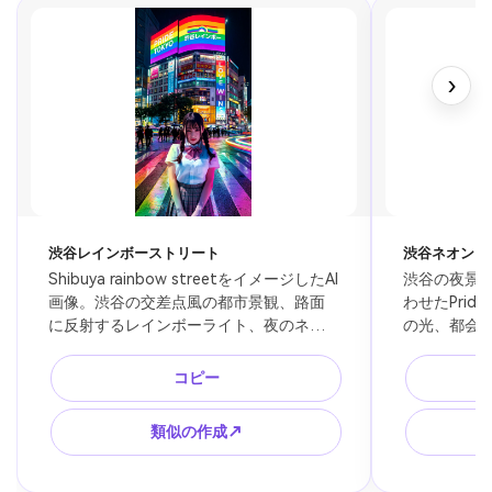
›
渋谷レインボーストリート
渋谷ネオンレ
Shibuya rainbow streetをイメージしたAI
渋谷の夜景
画像。渋谷の交差点風の都市景観、路面
わせたPri
に反射するレインボーライト、夜のネオ
の光、都会
ンサイン、都会的でポップな雰囲気、人
射、シネマ
物は遠景シルエット、Pride月間のSNS背
字を置きやす
コピー
景やポスターに使える高品質ビジュア
ムネイルや
ル。
図。
類似の作成↗