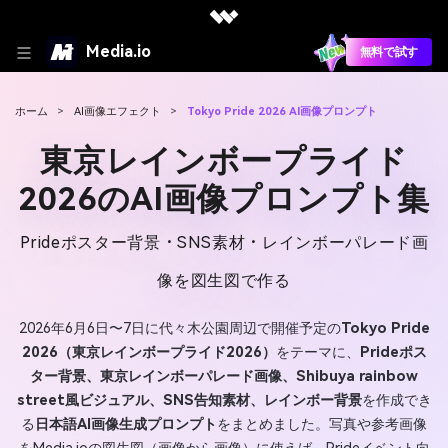
Media.io
無料で試す
ホーム
>
AI画像エフェクト
>
Tokyo Pride 2026 AI画像プロンプト
東京レインボープライド
2026のAI画像プロンプト集
Prideポスター背景・SNS素材・レインボーパレード画
像を図生図で作る
2026年6月6日〜7日に代々木公園周辺で開催予定の
Tokyo Pride
2026（東京レインボープライド2026）
をテーマに、
Prideポス
ター背景、東京レインボーパレード画像、Shibuya rainbow
street風ビジュアル、SNS告知素材、レインボー背景
を作成でき
る
日本語AI画像生成プロンプト
をまとめました。写真や参考画像