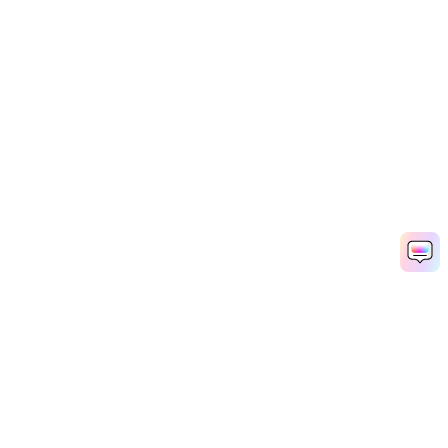
Tokyo Pride AI画像を無料で作成する
Media.io Online Tools Quality Rating：