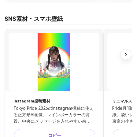
SNS素材・スマホ壁紙
›
Instagram投稿素材
ミニマルスマ
Tokyo Pride 2026のInstagram投稿に使え
Pride月
る正方形AI画像。レインボーカラーの背
紙。淡いレ
景、中央にメッセージを入れやすい余
東京の小さ
白、代々木公園と東京の街並みをほのか
ロック画面
に表現、明るく親しみやすいデザイン、
すぎない上品な
コピー