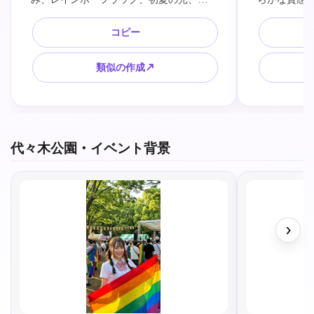
代々木公園の緑、多様性と祝祭感、タイ
感のあるデザ
トルを入れやすい余白、公式ロゴなし、
徴する前向
コピー
実在人物の顔を特定しない、SNS告知に
い構図、Ins
使える高品質デザイン。
向け。
類似の作成↗
代々木公園・イベント背景
›