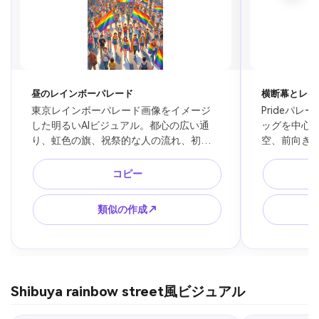
昼のレインボーパレード
横断幕とレイ
東京レインボーパレード画像をイメージ
Prideパ
した明るいAIビジュアル。都心の広い通
ッグを中心に
り、虹色の旗、祝祭的な人の流れ、初夏
空、前向き
の太陽、笑顔の雰囲気、個人を特定でき
地のバナー
ない遠景構図、ニュース写真ではなく創
彩、差別的
コピー
作素材として使える自然なイベント風画
ベント告知
像。
類似の作成↗
Shibuya rainbow street風ビジュアル