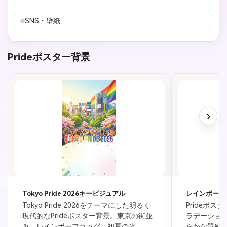
SNS・壁紙
Prideポスター背景
›
Tokyo Pride 2026キービジュアル
レインボー背
Tokyo Pride 2026をテーマにした明るく
Prideポ
現代的なPrideポスター背景。東京の街並
ラデーショ
み、レインボーフラッグ、初夏の光、
らかな質感