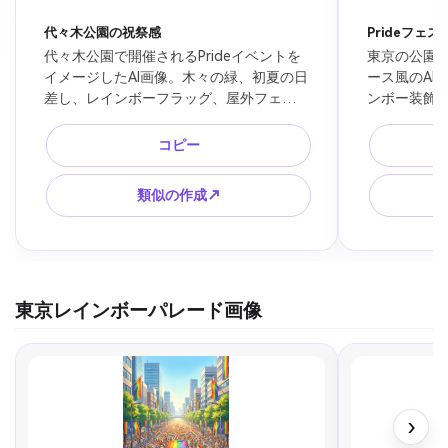
代々木公園の祝祭感
Prideフェ
代々木公園で開催されるPrideイベントを
東京の公園イ
イメージしたAI画像。木々の緑、初夏の日
ース風のAI
差し、レインボーフラッグ、屋外フェス
ンボー装飾
のような明るい空気、背景の人物は匿名
ド、明るい
的なシルエット、東京レインボープライ
のある昼間
コピー
ドのブログ画像やSNS素材に合う自然な
わない架空の
雰囲気。
け。
類似の作成↗
東京レインボーパレード画像
›