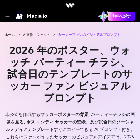
Media.io
無料で試す
ホーム
>
AI画像エフェクト
>
サッカーファンのビジュアルプロンプト
2026 年のポスター、ウォ
ッチ パーティー チラシ、
試合日のテンプレートのサ
ッカー ファン ビジュアル
プロンプト
非公式を作成する
サッカーポスターの背景
,
パーティーチラシの画
像を見る
,
ホスト シティ サッカーの壁纸
、及び
試合日のソーシャ
ルメディアテンプレート
すぐにコピーできる AI プロンプト付き。
これらのファンが作ったサッカーのビジュアルアイデアは、2026