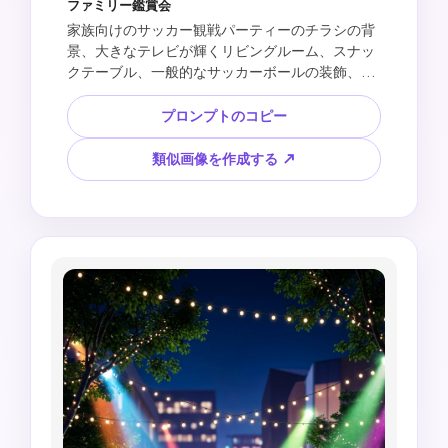
ファミリー鑑賞会
家族向けのサッカー観戦パーティーのチラシの背
景、大きなテレビが輝くリビングルーム、スナッ
クテーブル、一般的なサッカーボールの装飾、お
祝いのストリーマー、明るい歓迎ムード、空白の
見出しエリアを備えたシンプルなポスターレイア
プロンプトのコピー
ウト、読みやすいテキストなし、公式トーナメン
トロゴなし、チームバッジなし、選手の顔なし、
類似画像を作成する ↗
ブランドのキットデザインなし。