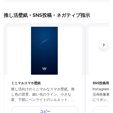
推し活壁紙・SNS投稿・ネガティブ指示
›
ミニマルスマホ壁紙
SNS投稿用
推し活向けのミニマルなスマホ壁紙。推
Instagr
し色の背景、細い光のライン、小さな
活AI画像素
星、下部にペンライトのシルエット、ロ
にリボン、
ック画面に合う広い余白、シンプルで上
レーム、明
品なAI画像、人物なし、文字なし、ロゴな
や推し誕投
コピー