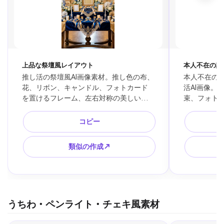
上品な祭壇風レイアウト
本人不在の誕
推し活の祭壇風AI画像素材。推し色の布、
本人不在の
花、リボン、キャンドル、フォトカード
活AI画像。
を置けるフレーム、左右対称の美しい配
束、フォト
置、本人不在の誕生日会に合う華やかな
テーブルコ
空間、写真風、高級感、公式画像なし、
のある雰囲気
コピー
文字なし。
し、ロゴな
類似の作成↗
うちわ・ペンライト・チェキ風素材