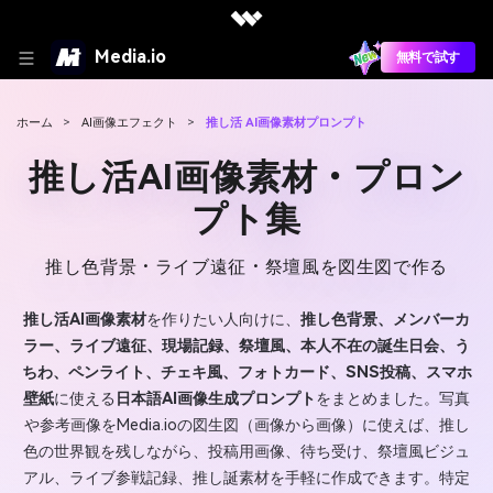
Media.io
無料で試す
ホーム
>
AI画像エフェクト
>
推し活 AI画像素材プロンプト
推し活AI画像素材・プロン
プト集
推し色背景・ライブ遠征・祭壇風を図生図で作る
推し活AI画像素材
を作りたい人向けに、
推し色背景、メンバーカ
ラー、ライブ遠征、現場記録、祭壇風、本人不在の誕生日会、う
ちわ、ペンライト、チェキ風、フォトカード、SNS投稿、スマホ
壁紙
に使える
日本語AI画像生成プロンプト
をまとめました。写真
や参考画像をMedia.ioの図生図（画像から画像）に使えば、推し
色の世界観を残しながら、投稿用画像、待ち受け、祭壇風ビジュ
アル、ライブ参戦記録、推し誕素材を手軽に作成できます。特定