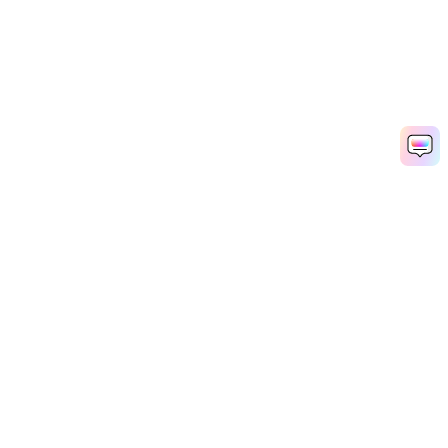
推し活AI画像を無料で作成する
Media.io Online Tools Quality Rating：
4.7 (162,357 Votes)