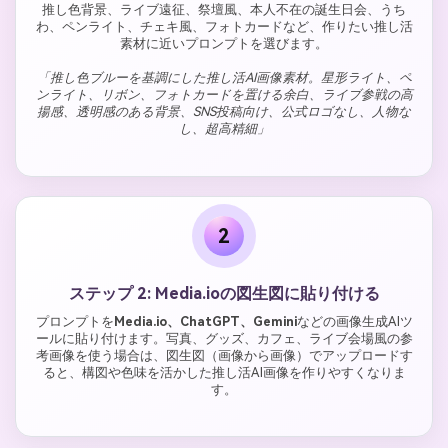
推し色背景、ライブ遠征、祭壇風、本人不在の誕生日会、うち
わ、ペンライト、チェキ風、フォトカードなど、作りたい推し活
素材に近いプロンプトを選びます。
「推し色ブルーを基調にした推し活AI画像素材。星形ライト、ペ
ンライト、リボン、フォトカードを置ける余白、ライブ参戦の高
揚感、透明感のある背景、SNS投稿向け、公式ロゴなし、人物な
し、超高精細」
2
ステップ 2: Media.ioの図生図に貼り付ける
プロンプトを
Media.io、ChatGPT、Gemini
などの画像生成AIツ
ールに貼り付けます。写真、グッズ、カフェ、ライブ会場風の参
考画像を使う場合は、図生図（画像から画像）でアップロードす
ると、構図や色味を活かした推し活AI画像を作りやすくなりま
す。