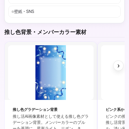
壁紙・SNS
推し色背景・メンバーカラー素材
›
推し色グラデーション背景
ピンク系かわ
推し活AI画像素材として使える推し色グラ
ピンクの推
デーション背景。メンバーカラーのブル
推し活背景
ーを基調に、星形ライト、リボン、きら
ル、淡い光