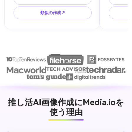
し。
図。
類似の作成↗
推し活AI画像作成にMedia.ioを
使う理由