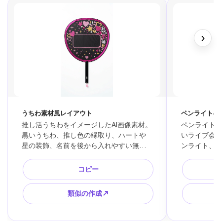
›
うちわ素材風レイアウト
ペンライトの
推し活うちわをイメージしたAI画像素材。
ペンライトを
黒いうちわ、推し色の縁取り、ハートや
いライブ会
星の装飾、名前を後から入れやすい無地
ンライト、
スペース、切り抜き素材風、白背景、公
光の波、現場
式フォントなし、読めない文字なし、高
壁紙向け、
コピー
解像度。
ゴなし。
類似の作成↗