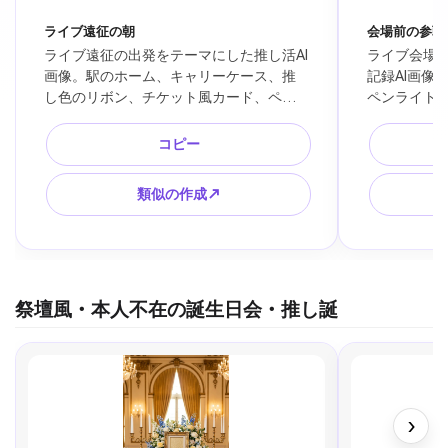
ライブ遠征の朝
会場前の参戦
ライブ遠征の出発をテーマにした推し活AI
ライブ会場
画像。駅のホーム、キャリーケース、推
記録AI画像
し色のリボン、チケット風カード、ペン
ペンライト
ライト、朝の光、これから現場へ向かう
ーム、夕方
高揚感、旅行記録やSNS投稿に合う写真
会場名や公
コピー
風、公式名なし。
SNS向け構
類似の作成↗
祭壇風・本人不在の誕生日会・推し誕
›