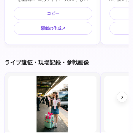
めく粒子、フォトカードを置きやすい中
ェキやアク
央余白、透明感のあるSNS背景、人物な
だが上品なデザ
コピー
し、文字なし、公式ロゴなし、超高精
け、文字な
細。
類似の作成↗
ライブ遠征・現場記録・参戦画像
›