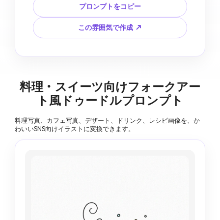
ット形状、明るく遊び心のある配色、手作りの紙
プロンプトをコピー
の質感、小さな花、星、ドット、装飾的な縁取り
を使って、気まぐれなフォークアート風ドゥード
この雰囲気で作成 ↗
ルイラストに変換してください。小物はシンプル
でも識別できるようにします。16:9のバナー構
図。フォトリアルな反射、乱雑なケーブル、歪ん
だ道具、読める本のタイトル、偽の文字は入れな
いでください。
料理・スイーツ向けフォークアー
ト風ドゥードルプロンプト
料理写真、カフェ写真、デザート、ドリンク、レシピ画像を、か
わいいSNS向けイラストに変換できます。