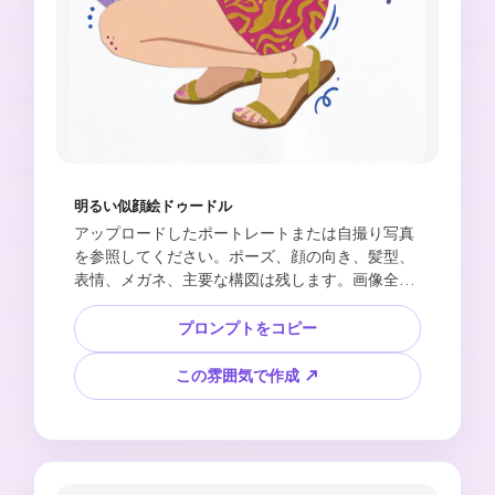
明るい似顔絵ドゥードル
アップロードしたポートレートまたは自撮り写真
を参照してください。ポーズ、顔の向き、髪型、
表情、メガネ、主要な構図は残します。画像全体
を、明るく遊び心のある色、シンプルな形、手描
き風の少し不完全な線、白い紙の質感、小さな
プロンプトをコピー
花、葉、星、かわいいドゥードル装飾を使ったフ
ォークアート風フラットイラストに変換してくだ
この雰囲気で作成 ↗
さい。子どもの絵のように素朴で親しみやすく、
写真のようにリアルにしすぎないこと。4:5の縦長
構図。リアルな肌質、強すぎる影、歪んだ目、余
分な指、不要な文字、ロゴは入れないでくださ
い。