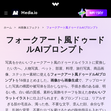
Media.io
無料で試す
ホーム
>
AI画像エフェクト
>
フォークアート風ドゥードルAIプロンプト
フォークアート風ドゥード
ルAIプロンプト
写真をかわいいフォークアート風のドゥードルイラストに変換し
たい方へ。人物写真、ペット、部屋、料理、旅行写真、商品画
像、ステッカー素材に使える
フォークアート風ドゥードルAIプロ
ンプト
を16個まとめました。
画像から画像生成
で、アップロード
した写真の構図や被写体を活かしながら、手描き感のある線、明
るい色、白い紙の質感、素朴な装飾モチーフを加えた
かわいいフ
ラットイラスト
に仕上げられます。各プロンプトには、リアルす
ぎる肌や毛並み、濁った色、不要な文字、歪んだ顔、余分な手
足、乱雑な背景、不要なロゴを避けるための除外指示も入れてい