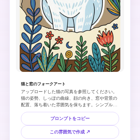
猫と窓のフォークアート
アップロードした猫の写真を参照してください。
猫の姿勢、しっぽの曲線、顔の向き、窓や背景の
配置、落ち着いた雰囲気を保ちます。シンプルな
猫の形、明るい新しい配色、手描き風の少し不完
全な輪郭、植物のドゥードル、月または太陽のモ
プロンプトをコピー
チーフ、小さな花、白い紙を切り貼りしたような
質感で、フラットなフォークアート風イラストを
この雰囲気で作成 ↗
作成してください。甘く穏やかで、写真のように