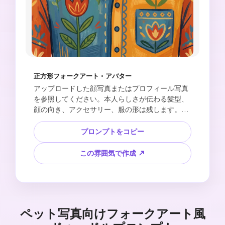
正方形フォークアート・アバター
アップロードした顔写真またはプロフィール写真
を参照してください。本人らしさが伝わる髪型、
顔の向き、アクセサリー、服の形は残します。フ
ラットな色面、かわいい不完全な輪郭、フォーク
アート風の花、点、星、白い紙のイラスト背景を
プロンプトをコピー
使って、1:1のドゥードル風アバターを作成してく
ださい。元写真の印象は残しながら、色は明るく
この雰囲気で作成 ↗
意外性のあるパレットに変えます。親しみやす
く、ステッカーにも使いやすい仕上がりにしてく
ださい。フォトリアル、光沢のある3D表現、細か
すぎる肌質、歪んだメガネ、余分な顔のパーツ、
テキスト、透かしは入れないでください。
ペット写真向けフォークアート風