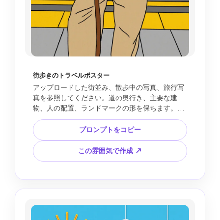
街歩きのトラベルポスター
アップロードした街並み、散歩中の写真、旅行写
真を参照してください。道の奥行き、主要な建
物、人の配置、ランドマークの形を保ちます。カ
ラフルなフラット建築、シンプルな窓、遊び心の
ある雲、手描きの花、不完全な線、白い紙のポス
プロンプトをコピー
ター感で、画像全体をフォークアート風ドゥード
ル旅行イラストに変換してください。目的地の雰
この雰囲気で作成 ↗
囲気は残しながら、元写真とは違う明るい色にし
ます。4:5のポスター構図。フォトリアル、歪んだ
建物、読めない店舗看板、偽の文字、ブランドロ
ゴは避けてください。