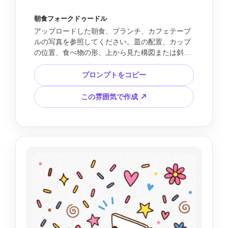
朝食フォークドゥードル
アップロードした朝食、ブランチ、カフェテーブ
ルの写真を参照してください。皿の配置、カップ
の位置、食べ物の形、上から見た構図または斜め
の構図を保ちます。シンプルなフラット形状、装
飾的な皿の模様、元写真とは違う明るい色、手描
プロンプトをコピー
き風の湯気、花、ドット、白い紙の背景で、かわ
いいフォークアート風の料理イラストを作成して
この雰囲気で作成 ↗
ください。明るく、レシピカードにも使いやすい
印象にします。1:1の正方形。リアルな食感、散ら
かったパンくず、歪んだ皿、偽のメニュー文字、
ロゴは避けてください。