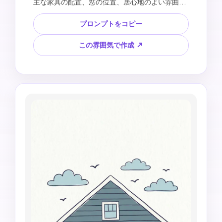
主な家具の配置、窓の位置、居心地のよい雰囲気
を保ちます。シンプルな家具、手描き風の植物、
模様入りのラグ、遊び心のあるウォールアート、
プロンプトをコピー
元の部屋とは違う明るい色、白い紙の質感を使っ
て、画像全体を装飾的なフォークアート風フラッ
この雰囲気で作成 ↗
トイラストに変換してください。かわいく、あた
たかく、少し不完全な手作り感のある仕上がりに
します。4:5の縦長構図。フォトリアルな影、散ら
かった棚、歪んだ家具、読めない文字、ブランド
ロゴは避けてください。