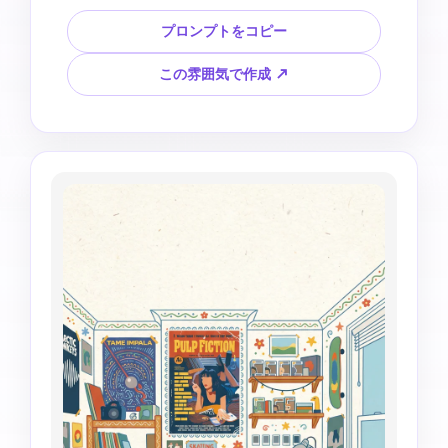
グルを保ちます。フラットな形、明るい手作り風
の色、少し不完全な線、装飾的な花、雲、鳥、白
プロンプトをコピー
い紙の背景で、魅力的なフォークアート風の家イ
ラストを作成してください。記念カードのように
この雰囲気で作成 ↗
かわいく素朴な印象にします。3:2の横長構図。リ
アルなレンガの質感、歪んだ建築、読めない番
地、不要な看板、余分な建物は入れないでくださ
い。