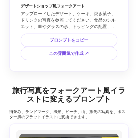
デザートショップ風フォークアート
アップロードしたデザート、ケーキ、焼き菓子、
ドリンクの写真を参照してください。食品のシル
エット、皿やグラスの形、トッピングの配置、構
図を保ちます。キャンディのように明るいフラッ
トカラー、手作り感のある少し不完全な輪郭、ス
プロンプトをコピー
プリンクル、ハート、星、花の縁取り、白い紙の
質感を使って、装飾的なフォークアート風ドゥー
この雰囲気で作成 ↗
ドルイラストに変換してください。甘く、かわい
く、SNS投稿やメニュー風アートに合う仕上がり
にします。4:5の縦長構図。フォトリアルなクリー
ム、溶けたような形、不要な文字、ブランドマー
ク、乱雑な背景は入れないでください。
旅行写真をフォークアート風イラ
ストに変えるプロンプト
街並み、ランドマーク、風景、ビーチ、山、旅先の写真を、ポス
ター風のフラットイラストに変換できます。