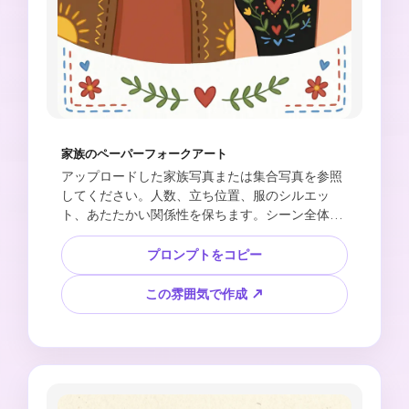
家族のペーパーフォークアート
アップロードした家族写真または集合写真を参照
してください。人数、立ち位置、服のシルエッ
ト、あたたかい関係性を保ちます。シーン全体
を、ドゥードル風の縁取り、シンプルな顔、丸み
のある手作り風の形、元写真とは違う明るい配
プロンプトをコピー
色、白い紙の背景で構成された、かわいいフォー
クアート風フラットイラストに変換してくださ
この雰囲気で作成 ↗
い。ステッチ線、花、太陽、ハート、葉の模様な
どの小さな装飾を加え、見やすく整った印象にし
ます。3:2の横長構図。人物の追加、リアルすぎる
顔、歪んだ手、乱雑な模様、生成された文字、ブ
ランドマークは避けてください。