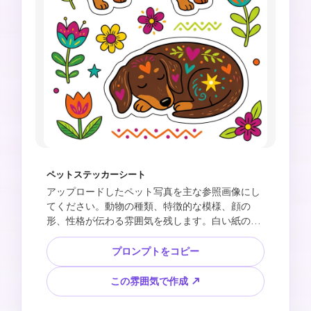
ペットステッカーシート
アップロードしたペット写真を主な参照画像にし
てください。動物の種類、特徴的な模様、顔の
形、性格が伝わる雰囲気を残します。白い紙の背
景に、ペットを3つの遊び心あるポーズで配置し
た、かわいいフォークアート風ドゥードルステッ
プロンプトをコピー
カーシートを作成してください。シンプルなフラ
ットカラー、手描きの花、ハート、葉、星、小さ
この雰囲気で作成 ↗
な装飾模様を加えます。元写真とは違う明るく楽
しい配色、きれいなステッカーの輪郭、1:1のレイ