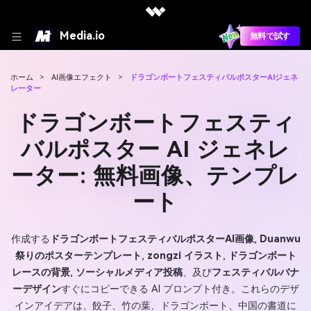
Media.io
無料で試す
ホーム
>
AI画像エフェクト
>
ドラゴンボートフェスティバルポスターAIジェネ
レーター
ドラゴンボートフェスティ
バルポスター AI ジェネレ
ーター: 無料画像、テンプレ
ート
作成する
ドラゴンボートフェスティバルポスターAI画像
,
Duanwu
祭りのポスターテンプレート
,
zongzi イラスト
,
ドラゴンボート
レースの背景
,
ソーシャルメディア投稿
、及び
フェスティバルバナ
ーデザイン
すぐにコピーできる AI プロンプト付き。これらのデザ
インアイデアは、餃子、竹の葉、ドラゴンボート、中国の書道に