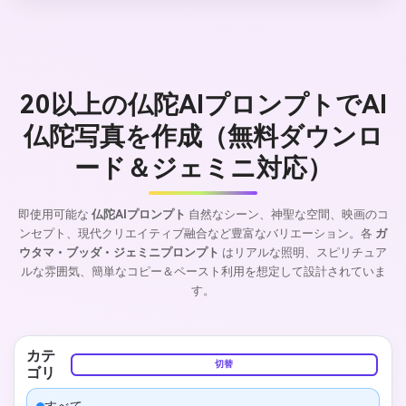
20以上の仏陀AIプロンプトでAI
仏陀写真を作成（無料ダウンロ
ード＆ジェミニ対応）
即使用可能な
仏陀AIプロンプト
自然なシーン、神聖な空間、映画のコ
ンセプト、現代クリエイティブ融合など豊富なバリエーション。各
ガ
ウタマ・ブッダ・ジェミニプロンプト
はリアルな照明、スピリチュア
ルな雰囲気、簡単なコピー＆ペースト利用を想定して設計されていま
す。
カテ
切替
ゴリ
すべて