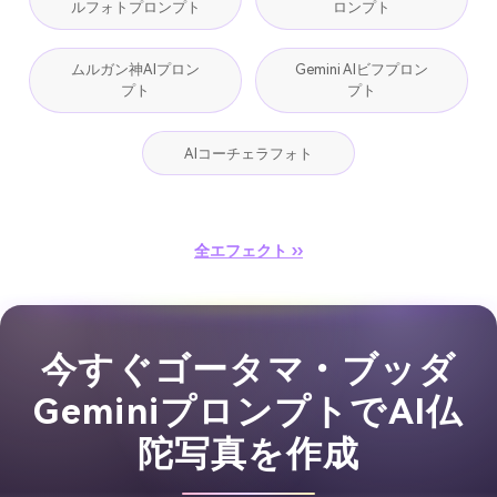
ルフォトプロンプト
ロンプト
ムルガン神AIプロン
Gemini AIビフプロン
プト
プト
AIコーチェラフォト
全エフェクト ››
今すぐゴータマ・ブッダ
GeminiプロンプトでAI仏
陀写真を作成