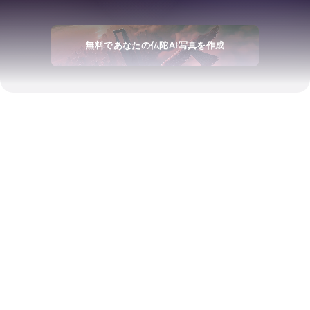
無料であなたの仏陀AI写真を作成