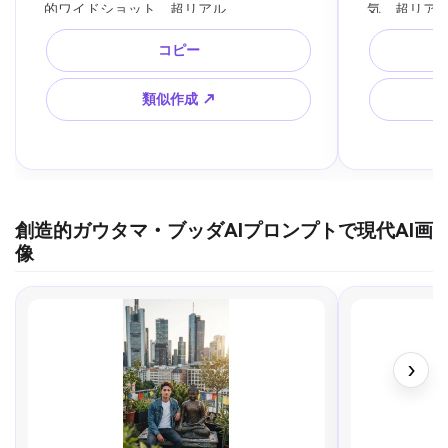
的ワイドショット、超リアル
気、超リア
コピー
類似作成 ↗
創造的ガウタマ・ブッダAIプロンプトで現代AI画
像
›