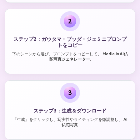
2
ステップ2：ガウタマ・ブッダ・ジェミニプロンプ
トをコピー
下のシーンから選び、プロンプトをコピーして、
Media.io AI仏
陀写真ジェネレーター
.
3
ステップ3：生成＆ダウンロード
「生成」をクリックし、写実性やライティングを微調整し、
AI
仏陀写真
.