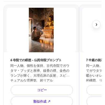
›
6 寺院での瞑想 - 仏陀寺院プロンプト
7 中庭の祝福
同一人物、個性を保持、古代寺院でガウ
同一人物、
タマ・ブッダと座禅、線香の煙、金色の
でガウタマ
ランプが輝く、大理石床の反射、スピリ
暖かいオレ
チュアルな雰囲気、超リアル
的構図、リ
コピー
類似作成 ↗