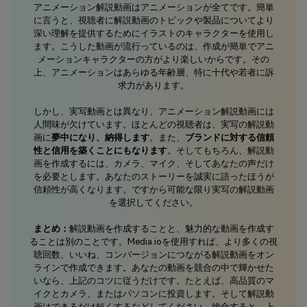
アニメーション解説動画はアニメーションが全てです。簡単
に言うと、視聴者に解説動画のトピックや製品についてより
深い理解を提供するためにイラストのキャラクターを使用し
ます。こうした動画が流行っているのは、作成が簡単でアニ
メーションキャラクターの方がより楽しいからです。その
上、アニメーションはあらゆる年齢層、特に十代や若者に訴
求力があります。
しかし、実写動画とは異なり、アニメーション解説動画には
人間味が欠けています。ほとんどの視聴者は、実写の解説動
画に
夢中になり、納得します
。また、
ブランドに対する信頼
性と信用を築くことにもなります
。そしてもちろん、解説動
画を作成するには、カメラ、マイク、そしてあなたの声だけ
を必要とします。あなたのストーリーを誠実に語ったほうが
信頼性が高くなります。ですから可能な限り実写の解説動画
を選択してください。
まとめ：
解説動画を作成することと、魅力的な動画を作成す
ることは別のことです。Media.ioを使用すれば、より多くの視
聴回数、いいね、コンバージョンにつながる解説動画をオン
ラインで作成できます。あなたの動画を競合の中で輝かせた
いなら、上記のコツに従うだけです。たとえば、高品質のマ
イクとカメラ、またはパソコンに投資します。そして解説動
画はできるだけ短くするなどしてください。総合すると、上