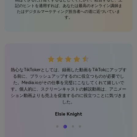
記のヒントを適用すれば、あなたは最高のオンライン講師ま
たはデジタルマーケティング担当者への道に近づいていま
す。
ウツ
こ
熱心なTikTokerとしては、録画した動画をTikTokにアップす
ioを
ダ
る前に、ブラッシュアップするのに役立つものが必要でし
す！
ま
た。Media.ioがその仕事を完璧にこなしてくれて嬉しいで
す。個人的に、スクリーンキャストの解説動画は、アニメー
ション動画よりも売上を促進するのに役立つことに気づきま
した。
Elsie Knight