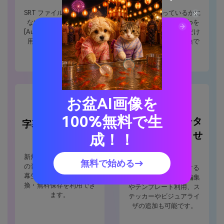
SRT ファイルを持ってい
どのOSを使っているかに
ないなら、Media.io の
かかわらず、Media.ioを
[Auto-Subtitles]機能を利
使用すればブラウザだけ
用して作成できます。
でSRTファイルを変換で
きます。
お盆AI画像を
100%無料で生
SRTのコンバータ
字幕ファイルを無
だけではありませ
成！！
料で変換
ん
新規ユーザーは10分まで
無料で始める→
の音声ファイルの自動字
SRTファイルを変換する
幕生成と、字幕の形式変
だけでなく、ビデオ編集
換・無料保存を利用でき
やテンプレート利用、ス
ます。
テッカーやビジュアライ
ザの追加も可能です。