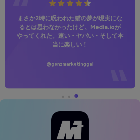
なも
まさか2時に呪われた猫の夢が現実にな
い
グリ
るとは思わなかったけど、Media.ioが
AI
やってくれた。速い・ヤバい・そして本
最
当に楽しい！
イ
@genzmarketinggal