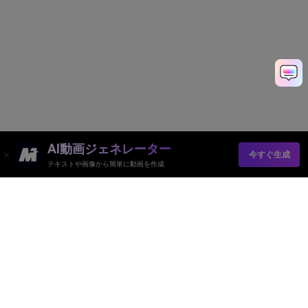
AI動画ジェネレーター
今すぐ生成
テキストや画像から簡単に動画を作成
Media.ioオンラインツール品質評価：
4.7 ( 162,357票)
AI動画ジェネレーター