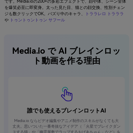
です。Media.ioの200+の多彩エフェクトで、顔や体、シーン全体
を爆笑必至に即変身。太った見た目、猫との顔交換、性別チェン
ジも数クリックでOK。バズり中のキャラ、
トララレロ トラララ
や
トゥントゥントゥン サフール
Media.io で AI ブレインロッ
ト動画を作る理由
誰でも使えるブレインロットAI
Media.io ならビデオ編集やアニメ制作のスキルがなくても大
丈夫。思いついた一番奇抜なアイデア（「火星でブレイクダン
スする猫」や「幽霊屋敷でラップするおばあちゃん」など）を