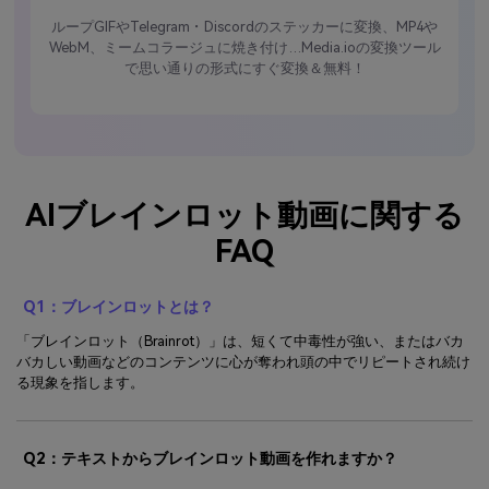
ループGIFやTelegram・Discordのステッカーに変換、MP4や
WebM、ミームコラージュに焼き付け…Media.ioの変換ツール
で思い通りの形式にすぐ変換＆無料！
AIブレインロット動画に関する
FAQ
Q1：ブレインロットとは？
「ブレインロット（Brainrot）」は、短くて中毒性が強い、またはバカ
バカしい動画などのコンテンツに心が奪われ頭の中でリピートされ続け
る現象を指します。
Q2：テキストからブレインロット動画を作れますか？