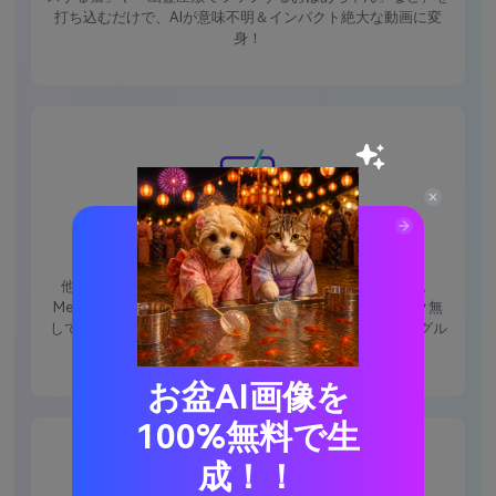
打ち込むだけで、AIが意味不明＆インパクト絶大な動画に変
身！
透かし・広告なし
他の「無料」ツールは広告視聴やウォーターマーク必須。
Media.io なら、ダウンロード＆シェアもウォーターマーク無
しでOK！TikTok、Reddit、X、深夜2時だけ活動する謎のグル
チャにもすぐ使えます。
お盆AI画像を
100%無料で生
成！！