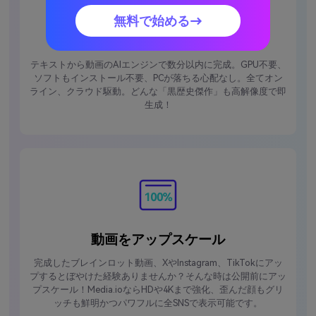
無料で始める→
100％クラウド＆高速レンダリング
テキストから動画のAIエンジンで数分以内に完成。GPU不要、
ソフトもインストール不要、PCが落ちる心配なし。全てオン
ライン、クラウド駆動。どんな「黒歴史傑作」も高解像度で即
生成！
動画をアップスケール
完成したブレインロット動画、XやInstagram、TikTokにアッ
プするとぼやけた経験ありませんか？そんな時は公開前にアッ
プスケール！Media.ioならHDや4Kまで強化、歪んだ顔もグリ
ッチも鮮明かつパワフルに全SNSで表示可能です。