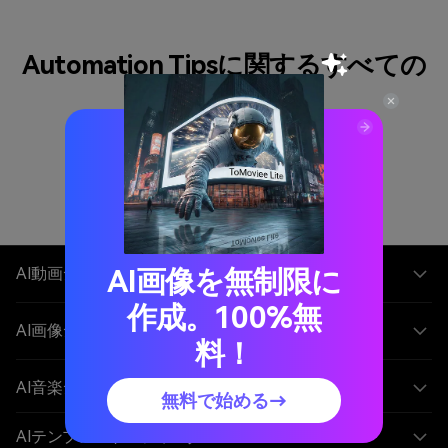
Automation Tipsに関するすべての
記事
AI画像を無制限に
AI動画ジェネレーター
作成。100%無
AI画像ジェネレーター
料！
AI音楽ジェネレーター
無料で始める→
AIテンプレート＆フィルター