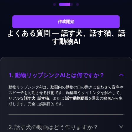
作成開始
よくある質問 ― 話す犬、話す猫、話
す動物AI
1. 動物リップシンクAIとは何ですか？
動物リップシンクAIは、動画内の動物の口の動きに合わせて音声や
スピーチを同期させる技術です。顔構造やタイミングを解析して、
リアルな
話す犬
,
話す猫
、または
話す動物動画
を通常の映像から生
成します。完全に娯楽目的です。
2. 話す犬の動画はどう作りますか？