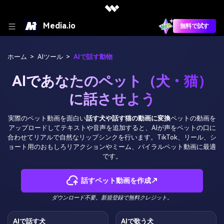
Media.io
無料で試す
ホーム
>
AIツール
>
AIで話す動物
AIであなたのペット（犬・猫）
に話させよう
実際のペット動画を面白い
話す犬や話す猫の動画に変換
ペットの動画を
アップロードしてテキストや音声を追加すると、AIが声をペットの口に
合わせてリアルで自然なリップシンクを行います。TikTok、リール、シ
ョート用のおもしろリアクションやミーム、バイラルペット動画に最適
です。
話すペット動画を作成↗
ダウンロード不要。新規登録で無料クレジット。
AIで話す犬
AIで歌う犬