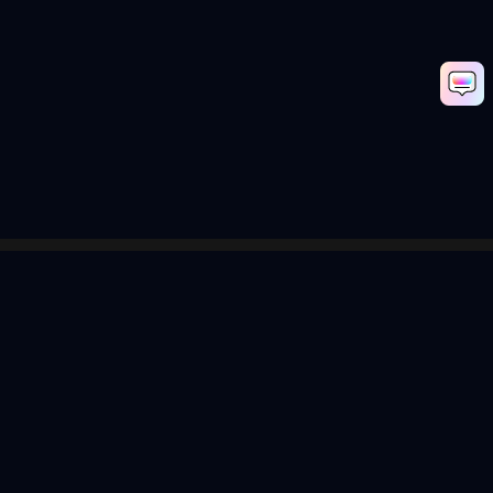
AIペットトークビデオを無料で作成
Media.io Online Tools Quality Rating：
4.7 (162,357 Votes)
Popular Tools
Solutions