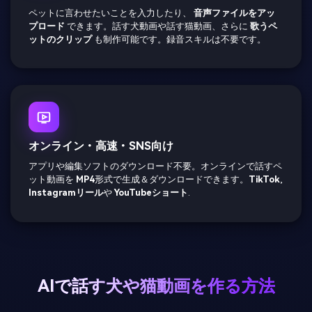
ペットに言わせたいことを入力したり、
音声ファイルをアッ
プロード
できます。話す犬動画や話す猫動画、さらに
歌うペ
ットのクリップ
も制作可能です。録音スキルは不要です。
オンライン・高速・SNS向け
アプリや編集ソフトのダウンロード不要。オンラインで話すペ
ット動画を
MP4
形式で生成＆ダウンロードできます。
TikTok
,
Instagramリール
や
YouTubeショート
.
AIで話す犬や猫動画を作る方法