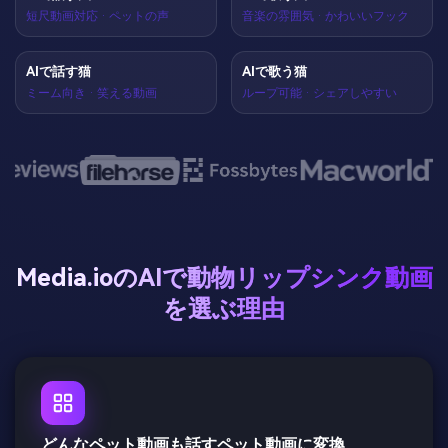
短尺動画対応 · ペットの声
音楽の雰囲気 · かわいいフック
AIで話す猫
AIで歌う猫
ミーム向き · 笑える動画
ループ可能 · シェアしやすい
Media.ioのAIで動物リップシンク動画
を選ぶ理由
どんなペット動画も話すペット動画に変換