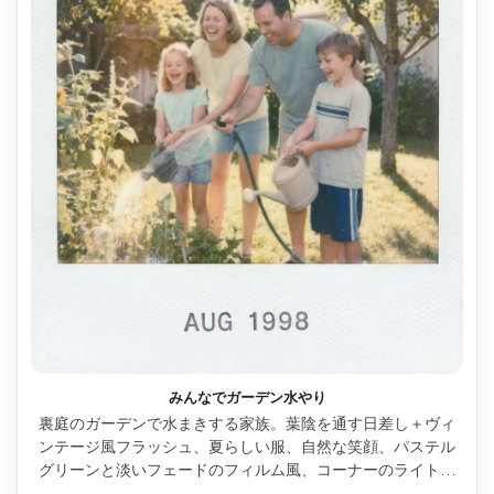
みんなでガーデン水やり
裏庭のガーデンで水まきする家族。葉陰を通す日差し＋ヴィ
ンテージ風フラッシュ、夏らしい服、自然な笑顔、パステル
グリーンと淡いフェードのフィルム風、コーナーのライトリ
ーク、白枠、リアル、Fujifilm X-T5・33mm・中距離 --ar 4:5