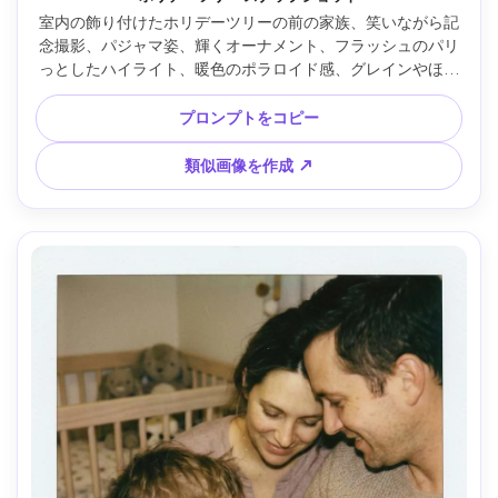
室内の飾り付けたホリデーツリーの前の家族、笑いながら記
念撮影、パジャマ姿、輝くオーナメント、フラッシュのパリ
っとしたハイライト、暖色のポラロイド感、グレインやほこ
り、さりげないビネット、白枠＆日付スタンプ、毛穴までリ
アルな質感、Nikon D850・35mm・中央構図 --ar 4:5
プロンプトをコピー
類似画像を作成 ↗