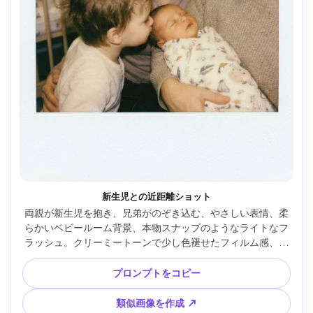
新生児との近距離ショット
両親が新生児を抱き、兄弟がのぞき込む、やさしい表情、柔
らかいベビールーム背景、本物スナップのようなライトなフ
ラッシュ。クリーミートーンで少し色褪せたフィルム感、細
かなグレインや傷、白枠、超リアルな顔と手、Sony A7IV・
85mm・クローズアップ --ar 4:5
プロンプトをコピー
類似画像を作成 ↗