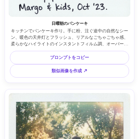
日曜朝のパンケーキ
キッチンでパンケーキ作り。手に粉、注ぐ途中の自然なシー
ン、暖色の天井灯とフラッシュ、リアルなごちゃごちゃ感、
柔らかなハイライトのインスタントフィルム調、オーバー気
味のハイライト、グレインとほこり、白枠、肌や布の質感ま
でリアル、Nikon Z7・28mm --ar 4:5
プロンプトをコピー
類似画像を作成 ↗