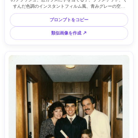
すんだ色調のインスタントフィルム風、青みグレーの空気
感、グレインや細かなほこり、淡いライトリーク、白枠、リ
アル、Canon R6・50mm・インティメイトフレーム --ar 4:5
プロンプトをコピー
類似画像を作成 ↗