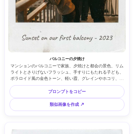
バルコニーの夕焼け
マンションのバルコニーで家族、夕焼けと都会の景色、リム
ライトとさりげないフラッシュ、手すりにもたれる子ども、
ポラロイド風の金色トーン、軽い霞、グレインやホコリ、白
枠＆淡いキャプション、リアル、Sony A7III・35mm、半身フ
レーミング --ar 4:5
プロンプトをコピー
類似画像を作成 ↗