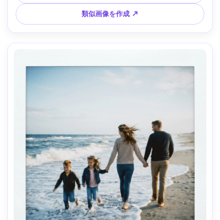
トリアルスナップ、Sony A7III・28mm斜め上から --ar 4:5
類似画像を作成 ↗