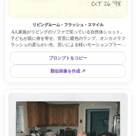
リビングルーム・フラッシュ・スマイル
4人家族がリビングのソファで笑っている自然体ショット。
子どもが親に身を寄せ、背景に暖色のランプ、オンカメラフ
ラッシュの柔らかい光、笑いによる軽いモーションブラー。
インスタントフィルムらしいクリーミーなハイライト、やさ
しいフィルムグレイン、かすかなホコリ、白い写真縁、淡い
プロンプトをコピー
日付スタンプ、ナチュラルな肌感、ドキュメンタリー風リア
リズム。Sony A7IV・50mmレンズ・アイレベル・タイトなハ
類似画像を作成 ↗
ーフバディフレーム、温かみあるレトロカラー --ar 4:5