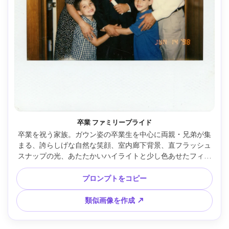
卒業 ファミリープライド
卒業を祝う家族。ガウン姿の卒業生を中心に両親・兄弟が集
まる、誇らしげな自然な笑顔、室内廊下背景、直フラッシュ
スナップの光、あたたかいハイライトと少し色あせたフィル
ムグレイン、細かい傷、白枠＆淡い日付スタンプ、リアル質
感、Sony A7R IV・35mmレンズ --ar 4:5
プロンプトをコピー
類似画像を作成 ↗