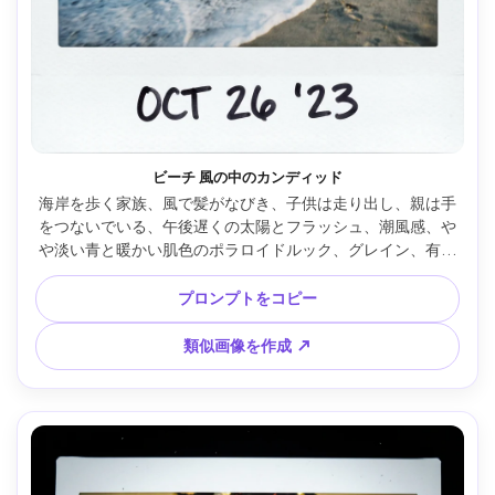
ビーチ 風の中のカンディッド
海岸を歩く家族、風で髪がなびき、子供は走り出し、親は手
をつないでいる、午後遅くの太陽とフラッシュ、潮風感、や
や淡い青と暖かい肌色のポラロイドルック、グレイン、有機
的なブラー、白枠、リアル描写、Canon EOS R5・24mmレン
ズ・全身フレーム --ar 4:5
プロンプトをコピー
類似画像を作成 ↗