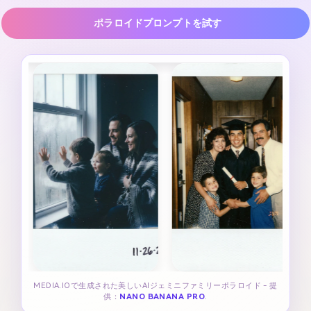
ポラロイドプロンプトを試す
MEDIA.IOで生成された美しいAIジェミニファミリーポラロイド - 提
供：
NANO BANANA PRO
.