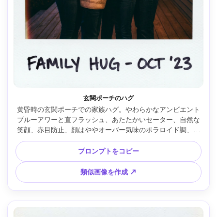
玄関ポーチのハグ
黄昏時の玄関ポーチでの家族ハグ。やわらかなアンビエント
ブルーアワーと直フラッシュ、あたたかいセーター、自然な
笑顔、赤目防止、顔はややオーバー気味のポラロイド調、色
味はオレンジ寄り、フィルムグレイン、片端のライトリー
ク、白枠、リアル描写、Fujifilm X-T5・23mm・中距離 --ar 
プロンプトをコピー
4:5
類似画像を作成 ↗