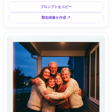
背景、フィルム風の少し色あせたトーン、淡いビネット、フ
ィルムグレインや細かい傷、ポラロイド白縁、リアルな毛
プロンプトをコピー
穴、Canon R6・35mmレンズ、三分割構図 --ar 4:5
類似画像を作成 ↗