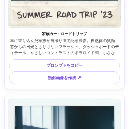
家族カー・ロードトリップ
車に乗り込んだ家族が自撮り風で記念撮影。自然体の笑顔、
窓からの日光とさりげないフラッシュ、ダッシュボードのデ
ィテール、やさしいコントラストのポラロイド調、小さなレ
ンズフレアやグレインとホコリ、白いフチ、iPhone風ワイド
レンズ、自然なラフ感、カンディッドなエネルギー --ar 4:5
プロンプトをコピー
類似画像を作成 ↗