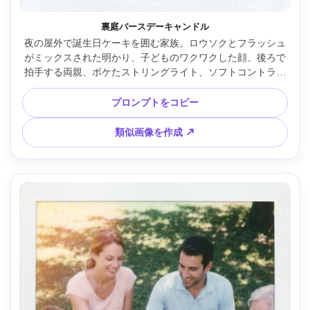
裏庭バースデーキャンドル
夜の屋外で誕生日ケーキを囲む家族。ロウソクとフラッシュ
がミックスされた明かり、子どものワクワクした顔、後ろで
拍手する両親、ボケたストリングライト、ソフトコントラス
トで暖かいハイライトのポラロイド風、少しのグレイン＆ホ
コリ、軽いコーナービネット、白い縁、Nikon Z6 II・35mm
プロンプトをコピー
レンズ、ミッドショット --ar 4:5
類似画像を作成 ↗