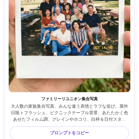
ファミリーリユニオン集合写真
大人数の家族集合写真、みんな違う表情とラフな並び。屋外
日陰＋フラッシュ、ピクニックテーブル背景、あたたかく色
あせたフィルム調、グレインやホコリ、白枠＆日付スタン
プ、リアル、Nikon D780・35mm・ワイド、シネマ風ソフト
光 --ar 4:5
プロンプトをコピー