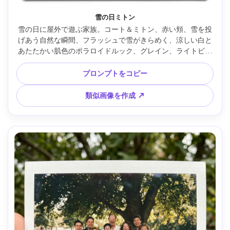
雪の日ミトン
雪の日に屋外で遊ぶ家族。コート＆ミトン、赤い頬、雪を投
げあう自然な瞬間、フラッシュで雪がきらめく、涼しい白と
あたたかい肌色のポラロイドルック、グレイン、ライトビネ
ット、細かい傷、白枠、リアル、Canon EOS R5・24mm --
ar 4:5
プロンプトをコピー
類似画像を作成 ↗