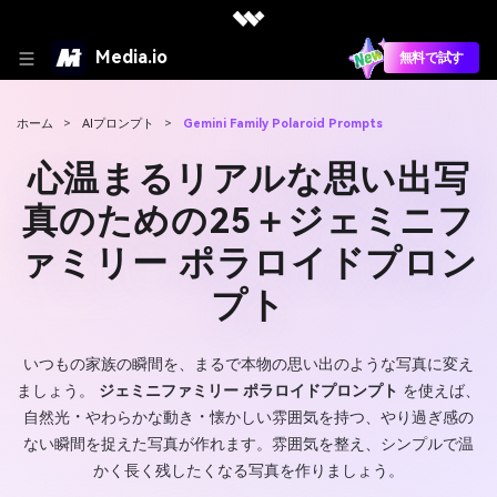
Media.io
無料で試す
ホーム
>
AIプロンプト
>
Gemini Family Polaroid Prompts
心温まるリアルな思い出写
真のための25＋ジェミニフ
ァミリー ポラロイドプロン
プト
いつもの家族の瞬間を、まるで本物の思い出のような写真に変え
ましょう。
ジェミニファミリー ポラロイドプロンプト
を使えば、
自然光・やわらかな動き・懐かしい雰囲気を持つ、やり過ぎ感の
ない瞬間を捉えた写真が作れます。雰囲気を整え、シンプルで温
かく長く残したくなる写真を作りましょう。