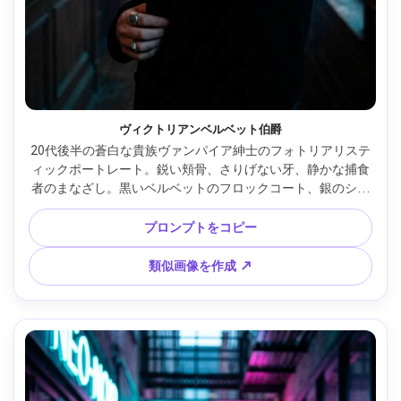
ヴィクトリアンベルベット伯爵
20代後半の蒼白な貴族ヴァンパイア紳士のフォトリアリステ
ィックポートレート。鋭い頬骨、さりげない牙、静かな捕食
者のまなざし。黒いベルベットのフロックコート、銀のシグ
ネットリング、なでつけた黒髪。装飾的な壁紙のある燭台の
灯るヴィクトリア朝の館の廊下に立つ。暖かなキャンドルグ
プロンプトをコピー
ローとクールな月光リムライト。Sony A7IV、85mm f/1.4、
浅い被写界深度、胸元までのフレーミング、ややローアング
類似画像を作成 ↗
ル、映画的ゴシックムード。自然な肌感、リアルな毛穴。ソ
フトなフィルムグレイン、高解像度、シャープなフォーカ
ス、豊かなシャドウディテール、深紅とティールのカラーグ
レーディング --ar 4:5