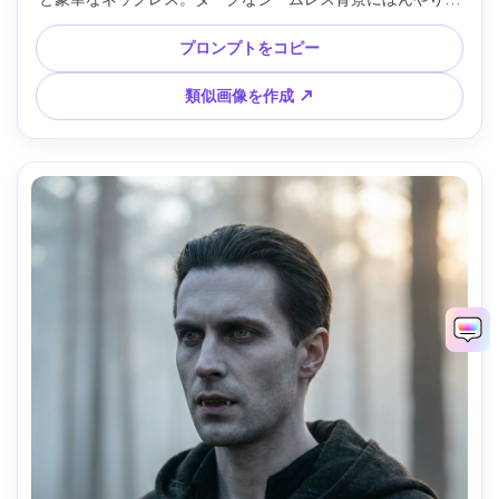
した煙。劇的なレンブラントライトとリムライト、ソフトな
補助光。Profotoストロボ風。Sony A7IV、85mm f/1.4、胸
プロンプトをコピー
上フレーミング、センター構図、ハイファッションで不穏な
ムード。自然な肌感、シャープ、高解像度、映画的ディープ
類似画像を作成 ↗
レッドグレーディング --ar 4:5