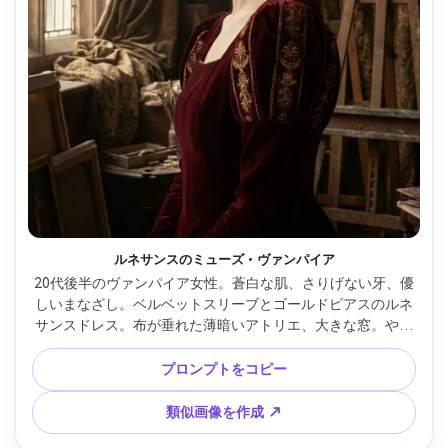
ルネサンスのミューズ・ヴァンパイア
20代後半のヴァンパイア女性。蒼白な肌、さりげない牙、優
しいまなざし。ベルベットスリーブとゴールドピアスのルネ
サンスドレス。布が垂れた薄暗いアトリエ、大きな窓。やわ
らかな窓からの光とソフトな影。Sony A7R V、85mm 
f/1.4、ウエストアップ、絵画のような構図だがフォトリアル
プロンプトをコピー
な細部、静かで幽玄なムード。リアルな毛穴、高解像度、シ
ャープ、映画的暖色グレード --ar 4:5
類似画像を作成 ↗