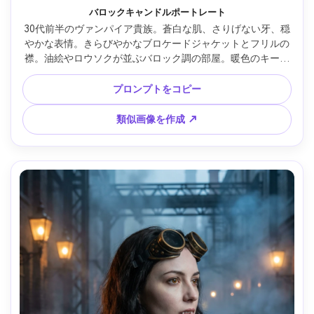
バロックキャンドルポートレート
30代前半のヴァンパイア貴族。蒼白な肌、さりげない牙、穏
やかな表情。きらびやかなブロケードジャケットとフリルの
襟。油絵やロウソクが並ぶバロック調の部屋。暖色のキーラ
イトと柔らかな影に微かなクールリム。Canon R5、85mm 
f/1.2、胸元まで、クラシックなセンター構図、威厳と不穏な
プロンプトをコピー
空気。リアルな肌、精巧な生地、高解像度、シャープ、シネ
マティックな暖色グレード --ar 4:5
類似画像を作成 ↗