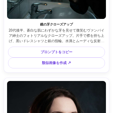
鏡の牙クローズアップ
20代後半、蒼白な肌にわずかな牙を見せて微笑むヴァンパイ
ア紳士のフォトリアルなクローズアップ。片手で襟を持ち上
げ、黒いドレスシャツと銀の指輪。水滴とムーディな反射の
バスルームミラー。1灯オーバーヘッド実用照明と側面のソ
フトな補助光。Canon R5、100mm f/2.8、極端なクローズア
プロンプトをコピー
ップ、目線の高さ、親密で緊張感のあるムード。リアルな肌
質、マイクロディテール、高解像度、目にシャープ、映画的
類似画像を作成 ↗
コントラストグレード --ar 4:5