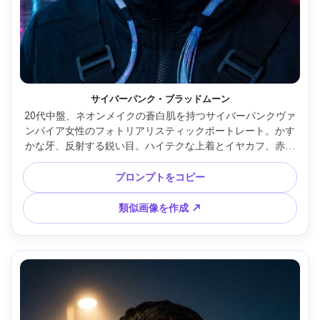
サイバーパンク・ブラッドムーン
20代中盤、ネオンメイクの蒼白肌を持つサイバーパンクヴァ
ンパイア女性のフォトリアリスティックポートレート。かす
かな牙、反射する鋭い目。ハイテクな上着とイヤカフ、赤い
ブラッドムーンの夜景。強いリムとホログラフ反射のネオン
キーライト。Nikon Z9、85mm f/1.8、タイトなヘッドショッ
プロンプトをコピー
ト、目線の高さ、電気的なインテンシティに満ちたムード。
リアルな毛穴、高解像度、シャープ、映画的ネオンカラグレ 
類似画像を作成 ↗
--ar 4:5