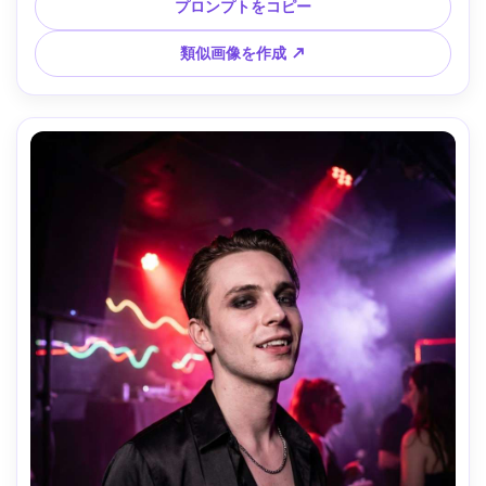
な補助光。Nikon Z6II、85mm f/1.4、クローズアップ、目線
プロンプトをコピー
の高さ、哀愁漂うロマンティックなムード。自然な肌質、リ
アルな花びら、高解像度、シャープ、映画的ソフトカラーグ
類似画像を作成 ↗
レード --ar 4:5