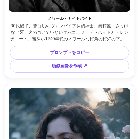
ノワール・ナイトバイト
30代後半、蒼白肌のヴァンパイア探偵紳士。無精髭、さりげ
ない牙、火のついていないタバコ。フェドラハットとトレン
チコート。霧深い1940年代のノワールな街角の街灯の下。ト
ップライティングで強い影と霧の拡散。Leica SL2、50mm 
f/1.4、バストアップ、ややダッチアングル、沈鬱なノワール
プロンプトをコピー
ムード。リアルな肌の粒子感、高解像度、目にシャープフォ
ーカス、モノクロで深いコントラストのグレーディング --ar 
類似画像を作成 ↗
4:5