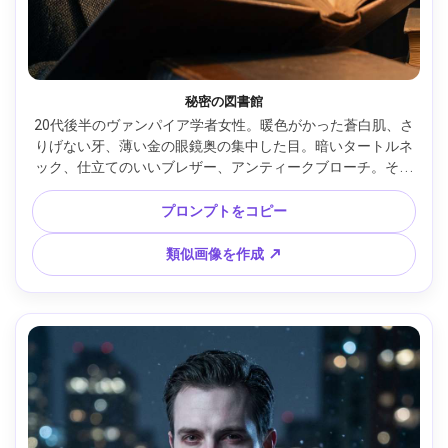
秘密の図書館
20代後半のヴァンパイア学者女性。暖色がかった蒼白肌、さ
りげない牙、薄い金の眼鏡奥の集中した目。暗いタートルネ
ック、仕立てのいいブレザー、アンティークブローチ。そび
える書棚とはしごのあるゴシック図書館。暖かいタングステ
ンライトとクールな影。Fujifilm GFX 100S、80mm f/1.7、ク
プロンプトをコピー
ローズアップ、やや上から、知的で謎めいたムード。リアル
な肌の質感、自然な影、高解像度、シャープなまつ毛、映画
類似画像を作成 ↗
的グレーディング --ar 4:5