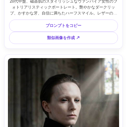
20代中盤、磁器肌のスタイリッシュなヴァンパイア女性のフ
ォトリアリスティックポートレート。艶やかなダークリッ
プ、かすかな牙、自信に満ちたハーフスマイル。レザーのト
レンチコートと赤いサテンのトップ、濡れた髪が顔にかか
る。雨の降るネオン路地で、看板のボケと反射。マゼンタと
プロンプトをコピー
シアンのバウンスを伴う強いネオンキーライト。Canon R5、
50mm f/1.2、タイトなバストアップ、目線の高さ、都会的で
類似画像を作成 ↗
尖ったムード。リアルな肌質と自然なシャドウ。エディトリ
アル品質、高解像度、くっきりした目、映画的カラーグレー
ド --ar 4:5