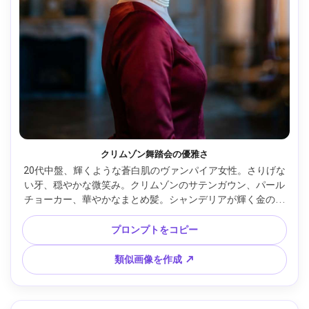
クリムゾン舞踏会の優雅さ
20代中盤、輝くような蒼白肌のヴァンパイア女性。さりげな
い牙、穏やかな微笑み。クリムゾンのサテンガウン、パール
チョーカー、華やかなまとめ髪。シャンデリアが輝く金の舞
踏会場、ソフトなボケ。暖色キー＋クールな影。Canon EOS 
R3、85mm f/1.4、ウエストアップ、やや3/4アングル、ロマ
プロンプトをコピー
ンティックかつ危険なムード。リアルな肌質、自然なシャド
ウ、高解像度、エディトリアルなシャープさ、映画的カラー
類似画像を作成 ↗
グレーディング --ar 4:5