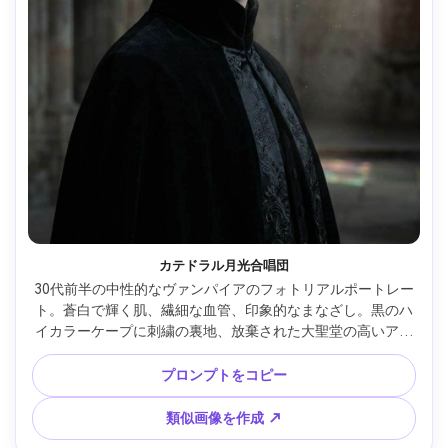
カテドラル月光合唱団
30代前半の中性的なヴァンパイアのフォトリアルポートレー
ト。蒼白で輝く肌、繊細な血管、印象的なまなざし。黒のハ
イカラーケープに刺繍の裏地、放棄された大聖堂の高いアー
チと埃が舞う空間。ステンドグラス越しの強い月光ビームと
ソフトな補助光。Nikon Z8、85mm f/1.8、上半身フレーム、
プロンプトをコピー
やや3/4ターン、厳粛なムード。リアルな肌の毛穴、精密な
織物。高解像度、シャープ、ドラマティックなコントラスト
類似画像を作成 ↗
グレーディング --ar 4:5