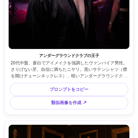
アンダーグラウンドクラブの王子
20代中盤、蒼白でアイメイクを強調したヴァンパイア男性。
さりげない牙、自信に満ちたニヤリ。黒いサテンシャツ（襟
を開けチェーンネックレス）、暗いアンダーグラウンドクラ
ブ、赤いストロボと煙。赤いストロボのキーライトにパープ
ルの補助光と煙の拡散。Sony A7S III、35mm f/1.4、上半
プロンプトをコピー
身、ややローアングル、反抗的なナイトライフムード。リア
ルな肌質、自然な影、高解像度、シャープな目、映画的コン
類似画像を作成 ↗
トラストグレーディング --ar 4:5