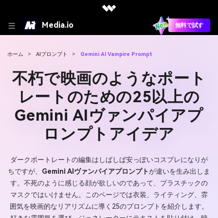
Media.io
無料で試す
ホーム
>
AIプロンプト
>
Gemini AI Vampire Prompt
不朽で映画のようなポート
レートのための25以上の
Gemini AIヴァンパイアプ
ロンプトアイデア
ダークポートレートの編集はしばしば安っぽいコスプレになりが
ちですが、
Gemini AIヴァンパイアプロンプト
が違いを生み出しま
す。不死のように感じる顔が欲しいのであって、プラスチックの
マスクではいけません。このページでは衣装、ライティング、雰
囲気を映画的なリアリズムに導く25のプロンプトを紹介します。