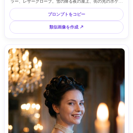
ラー、レザーグローブ。雪の降る夜の屋上、街の光のボケ。
冷たい青色の月光にソフトなリムライトと付随する柔らかい
光。Sony A1、135mm f/2、タイトなヘッドショット、目線
プロンプトをコピー
の高さ、静かで幽玄なムード。自然な毛穴、リアルな雪、高
解像度、シャープ、映画的な寒色グレーディング --ar 4:5
類似画像を作成 ↗