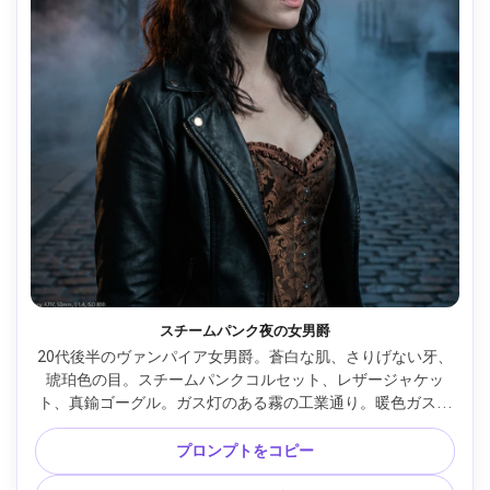
スチームパンク夜の女男爵
20代後半のヴァンパイア女男爵。蒼白な肌、さりげない牙、
琥珀色の目。スチームパンクコルセット、レザージャケッ
ト、真鍮ゴーグル。ガス灯のある霧の工業通り。暖色ガス灯
キーにクールな霧とリムライト。Sony A7IV、50mm f/1.4、
ウエストアップ、3/4ポーズ、冒険的なゴシックムード。自
プロンプトをコピー
然な肌質、リアルなメタルハイライト、高解像度、シャー