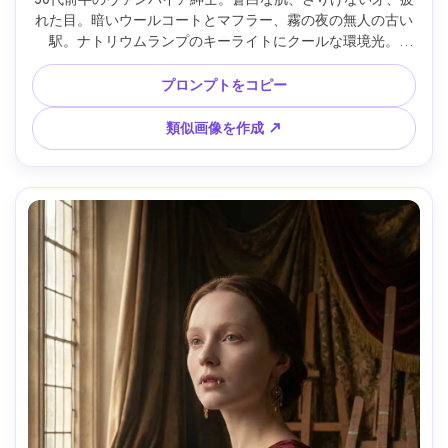
れた目。暗いウールコートとマフラー、霧の夜の無人の古い
駅。ナトリウムランプのキーライトにクールな環境光。
Canon EOS R6、85mm f/1.8、バストアップ、わずかな横
顔、孤独な映画的ムード。自然な肌質、リアルな霧、高解像
プロンプトをコピー
度、シャープ、フィルム調のムードグレード --ar 4:5
類似画像を作成 ↗