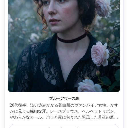
ブルーアワーの庭
20代後半、淡い赤みがかる蒼白肌のヴァンパイア女性。かす
かに見える繊細な牙。レースブラウス、ベルベットリボン、
やわらかなカール。バラと霧に包まれた繁茂した月夜の庭に
佇む。ブルーアワーの環境光に柔らかなリムライトと穏やか