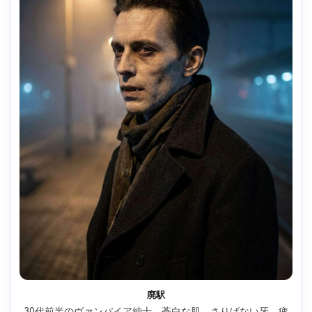
廃駅
30代前半のヴァンパイア紳士。蒼白な肌、さりげない牙、疲