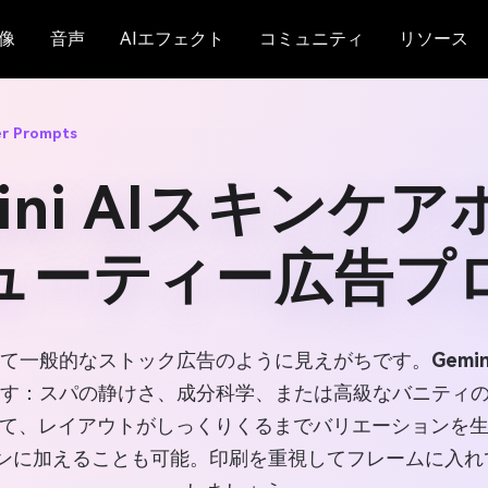
像
音声
AIエフェクト
コミュニティ
リソース
er Prompts
mini AIスキンケ
ューティー広告プ
て一般的なストック広告のように見えがちです。
Gemin
ます：スパの静けさ、成分科学、または高級なバニティ
て、レイアウトがしっくりくるまでバリエーションを
ィンに加えることも可能。印刷を重視してフレームに入れ