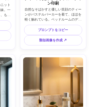
ン印刷
のニット
自然なそばかすと優しい笑顔のティー
姉妹。一
ンがパステルパーカーを着て、ほほを
ち、もう
軽く触れている。ベッドルームのデス
つ。遊び
クにはシンプルなスキンケアセット。
暖かいバ
明るい窓の光と柔らかなカーテン拡
助光、
プロンプトをコピー
散、Fujifilm X-T5 56mm f/1.2、ポート
ディアムシ
レート構図、親しみやすい手書き風の
tep 
類似画像を作成 ↗
タイポグラフィでルーティン手順を記
ポグラフ
載、下部に小さな注意書き、写実的で
控えめな
過剰なスムージングのない肌質、読み
な肌質、
やすくクリアなレイアウト、ポスター
高解像
対応 —ar 4:5
ライティ