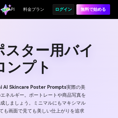
API
料金プラン
ログイン
無料で始める
アポスター用バイ
ロンプト
i AI Skincare Poster Prompts
実際の美
のエネルギー。ポートレートや商品写真を
生成しましょう。ミニマルにもマキシマル
ても画面で見ても美しい仕上がりを追求