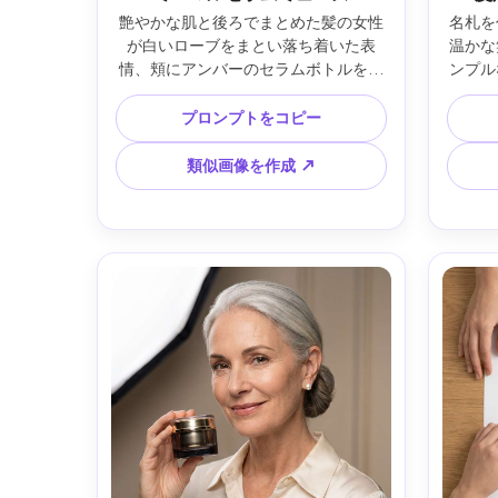
艶やかな肌と後ろでまとめた髪の女性
名札を
が白いローブをまとい落ち着いた表
温かな
情、頬にアンバーのセラムボトルを添
ンプル
えている。ミニマルなスパバスルーム
すりガ
背景、柔らかな拡散自然光、Sony 
ク環境
プロンプトをコピー
A7IV 85mm f/1.4で撮影、浅い被写界
にソ
深度、中央構図とモダンセリフの見出
ト、Can
類似画像を作成 ↗
しや小さな成分リスト用余白付き、控
レー
えめな金箔エンブレムコーナー、エデ
つの箇
ィトリアル調色、自然な影、鮮明なプ
れた
リントポスター構成、きわめて細やか
感、シ
な肌質、高解像度 —ar 4:5
たグリ