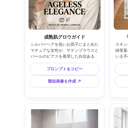
成熟肌グロウガイド
シルバーヘアを低いお団子にまとめた
スキン
マチュアな女性が、サテンブラウスと
緑茶葉
パールのピアスを着用した自信ある表
いる手
情で保湿クリームジャーを手にしてい
ボトル
る。エレガントなニュートラル背景、
トップ
プロンプトをコピー
スタジオストロボ＋大型ソフトボック
い日差
スと控えめなリム光、Sony A1 85mm 
Mark
類似画像を作成 ↗
f/1.8、目線のクローズアップ、高級感
構成、
のある黒金スタイルの見出しとミニマ
ト、
ルなアイコン、写実的な毛穴と柔らか
ー、高
な小じわを自然に保持、シャープフォ
ィ階層
ーカス、印刷用ポスター構成、柔らか
な映画調ライティング —ar 4:5