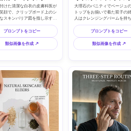
付けた清潔な白衣の皮膚科医が
大理石のバニティでベージュ
笑顔で、クリップボード上のシ
トップをお揃いで着た双子の
なスキンバリア図を指し示す。
人はクレンジングバームを持
ラスのあるクリーンなクリニッ
一人はジェルクレンザーを持
、ニュートラルなスタジオ照明
心あるエレガントなポーズ、
プロンプトをコピー
プロンプトをコピー
フトボックスと優しいリムライ
スルーム照明と柔らかな補
on EOS R5 50mm f/2、3/4フ
Nikon Z7 II 35mm f/2、ミ
類似画像を作成 ↗
類似画像を作成 ↗
ミング、左側に太字タイトルと3
ョット、左右対称構図の上に「S
条書き、小見出しの入る洗練さ
1・Step 2」のポスタタイ
モダンセリフ書体、写実的な質
ィ。小さなアクセントとして
ャープなフォーカス、整理され
紙吹雪、写実的な反射と自然
ッドによる印刷対応のポスター
高級エディトリアル仕上げ、
デザイン —ar 4:5
度、柔らかいシネマティック
ング —ar 4:5