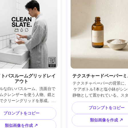
イトバスルームグリッドレイ
テクスチャードペーパーミ
アウト
テクスチャペーパーの背景に
ルな白いバスルーム、洗面台で
ケアボトル1本と塩小鉢がシン
ムクレンザーを使う人物、鏡と
静物として置かれている。ス
でクリーングリッドを形成。明
卓上撮影のような柔らかなサ
一な照明に控えめな影の輪郭、
ト、Nikon Z8 85mm f/2.8
プロンプトをコピー
 A7IV 28mm f/2、広角ポートレー
プロンプトをコピー
と広い余白、ミニマルな金箔
、タイポグラフィ中心のポスタ
ラフィ見出し、控えめな色合
類似画像を作成 ↗
イアウトに太字タイトル・3つの
な影、鮮明なエッジ、プレミ
類似画像を作成 ↗