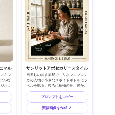
ニマル
サンリットアポセカリースタイル
、スキン
日差しの差す薬局で、リネンエプロン
プルな
姿の人物が小さなスポイトボトルにラ
タジオの
ベルを貼る。後ろに植物の棚、暖かい
イドライ
窓辺の光と柔らかな埃の舞う空間、
、中央構図
Fujifilm GFX100S 63mm f/2.8、ミディ
プロンプトをコピー
タイポグ
アムポートレート、成分コールアウト
い、自然
と控えめなボーダー付きポスター構
類似画像を作成 ↗
アムポス
成、センスの良い手書き風タイポグラ