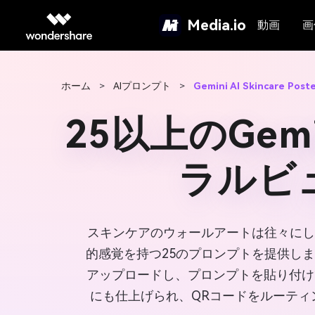
Media.io
動画
画
ホーム
>
AIプロンプト
>
Gemini AI Skincare Post
25以上のGe
ラルビ
スキンケアのウォールアートは往々にし
的感覚を持つ25のプロンプトを提供し
アップロードし、プロンプトを貼り付け
にも仕上げられ、QRコードをルーテ