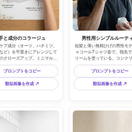
手と成分のコラージュ
男性用シンプルルーテ
ケア成分（オーツ、ハチミツ、
短髪と薄い無精ひげの男性モ
など）を平置きにアレンジして
ャコールTシャツ姿で、指先
のクローズアップ。ミニマルな
リームを塗っている。コンク
セット横、クリーンなテーブル
クスチャのモダンバスルーム
スタイリング、上からの柔らか
な日光と柔らかなリムライト、Ni
プロンプトをコピー
プロンプトをコピー
しと穏やかな影、Canon 5D 
D850 50mm f/1.8、タイト
 IV 35mm、真上からのコラージュ
ートクロップ、上部は3ステッ
類似画像を作成 ↗
類似画像を作成 ↗
破れた紙端やラベルコールアウ
ティン用見出しスペース、ク
控えめな水彩フローラルコーナ
モダンセリフ書体、自然な影
解像度、クリアなタイポグラフ
な肌質、高級キャンペーンル
、印刷対応ポスター —ar 4:5
スターレイアウト —ar 4: