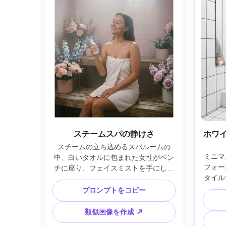
スチームスパの静けさ
ホワ
スチームの立ち込めるスパルームの
ミニマ
中、白いタオルに包まれた女性がベン
フォー
チに座り、フェイスミストを手にして
タイル
穏やかな表情。柔らかな体積光、
るく均
Canon EOS R6 35mm f/1.8、上部スペ
プロンプトをコピー
Sony
ースは落ち着いた見出し用、花柄パス
ト構図
テルカラー調、やわらかな粒状感でレ
類似画像を作成 ↗
ーレ
トロなフィルム風仕上げ、自然な肌