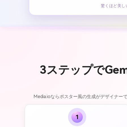
驚くほど美しい
3ステップでGe
Media.ioならポスター風の生成がデザイ
1