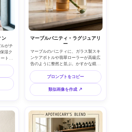
ィン
マーブルバニティ・ラグジュアリ
ー
デルがチ
マーブルのバニティに、ガラス製スキ
で保湿ク
ンケアボトルや翡翠ローラーが高級広
リートテ
告のように整然と並ぶ。かすかな鏡の
、クール
反射、暖かいランプの灯りと柔らかな
kon 
照明、Sony A7R V 90mmマクロ、浅い
なポートレ
プロンプトをコピー
被写界深度、センターヒーロー商品・
プルー
金箔タイポグラフィ用余白、控えめな
リーンな
類似画像を作成 ↗
グラデーション背景、リアルなハイラ
、写実的
イトと影、シャープなフォーカス、プ
ック、ポ
レミアムな印刷ポスタースタイリング 
5
—ar 4:5