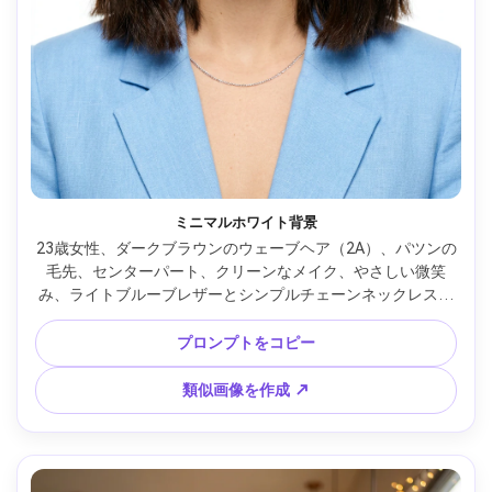
ミニマルホワイト背景
23歳女性、ダークブラウンのウェーブヘア（2A）、パツンの
毛先、センターパート、クリーンなメイク、やさしい微笑
み、ライトブルーブレザーとシンプルチェーンネックレス着
用、純白スタジオ背景、大きな拡散キーライトとやわらかい
リフレクターフィル、最小限の影、Canon 5D Mark IV・
プロンプトをコピー
70mm f/2.8、鮮明なディテール、肩から上のフレーミング、
正面アングル、雰囲気：明るく自信、自然な肌質感、リアル
類似画像を作成 ↗
な髪のツヤ、高解像度、シャープなフォーカス --ar 4:5