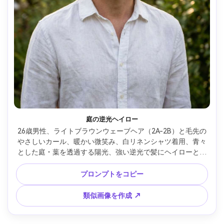
庭の逆光ヘイロー
26歳男性、ライトブラウンウェーブヘア（2A-2B）と毛先の
やさしいカール、暖かい微笑み、白リネンシャツ着用、青々
とした庭・葉を透過する陽光、強い逆光で髪にヘイローとや
わらかい前照明、Nikon Z8・85mm f/1.8、滑らかなボケ、胸
元までのフレーミング、目線の高さ、雰囲気：暖かくロマン
プロンプトをコピー
チック、フォトリアルな肌、自然な影、鮮明な髪ハイライ
ト、高解像度 --ar 4:5
類似画像を作成 ↗