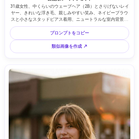
31歳女性、中くらいのウェーブヘア（2B）とさりげないレイ
ヤー、きれいな浮き毛、親しみやすい笑み、ネイビーブラウ
スと小さなスタッドピアス着用、ニュートラルな室内背景と
やわらかいぼかし、明るい窓光とリフレクターフィル、均一
な肌トーン、Sony A7IV・85mm f/2、クリーンなボケ、肩か
プロンプトをコピー
ら上のフレーミング、目線の高さ、雰囲気：信頼と品格、フ
ォトリアルな肌、自然な髪質感、シャープなフォーカス、高
類似画像を作成 ↗
解像度 --ar 4:5