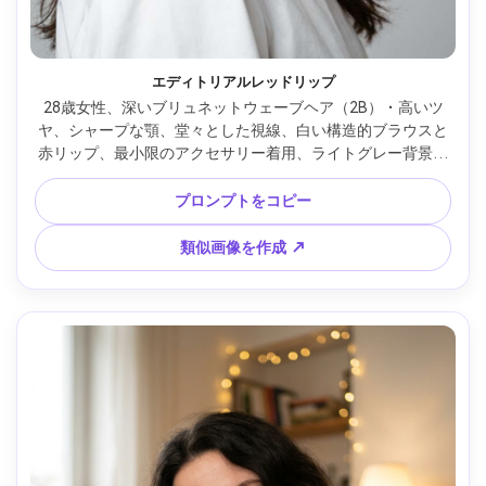
エディトリアルレッドリップ
28歳女性、深いブリュネットウェーブヘア（2B）・高いツ
ヤ、シャープな顎、堂々とした視線、白い構造的ブラウスと
赤リップ、最小限のアクセサリー着用、ライトグレー背景ス
タジオ、ビューティーディッシュキーライトとやさしいリム
ライト、コントロールされたスペキュラーハイライト、
プロンプトをコピー
Canon EOS R5・85mm f/1.2、超浅いDOF、肩までタイトク
ロップ、雰囲気：大胆でエディトリアル、リアルな毛穴、シ
類似画像を作成 ↗
ャープな髪ディテール、高解像度、雑誌調カラーグレーディ
ング --ar 4:5