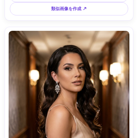
ップ、やや傾き、雰囲気：タイムレスで厳格、リアルな毛
穴、鮮明な髪ディテール、豊かなトーン幅、高解像度 --ar 
類似画像を作成 ↗
4:5