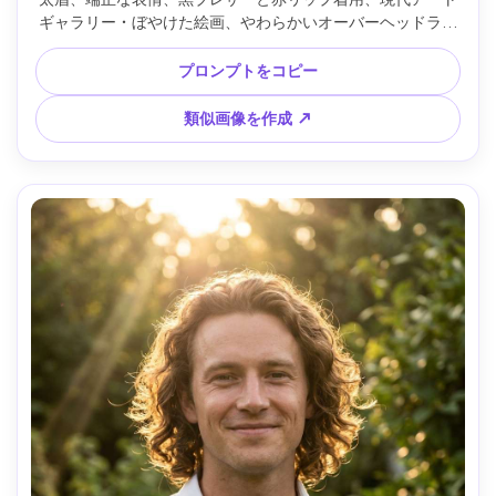
ギャラリー・ぼやけた絵画、やわらかいオーバーヘッドライ
トとサイドキー、Fujifilm X-T5・56mm f/1.2、浅い被写界深
度、半身フレーミング、3/4ポーズ、雰囲気：文化的でスタ
プロンプトをコピー
イリッシュ、リアルな肌、定義された髪束、高解像度、シャ
ープなフォーカス --ar 4:5
類似画像を作成 ↗