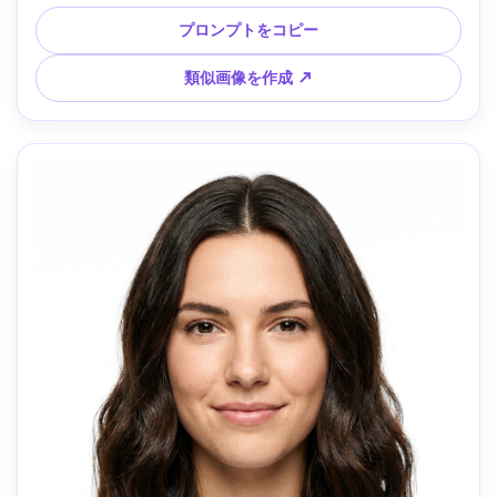
サインと街灯のミックス照明、自然な肌を保つやわらかいフ
ィル、Fujifilm GFX 50S II・80mm f/1.7、強いボケ、胸元まで
プロンプトをコピー
のフレーミング、3/4プロファイル、雰囲気：モダンで映画
的、リアルな肌、管理されたノイズ、シャープな髪ディテー
類似画像を作成 ↗
ル、ティールオレンジグレード --ar 4:5