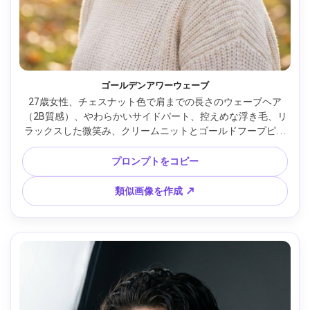
ゴールデンアワーウェーブ
27歳女性、チェスナット色で肩までの長さのウェーブヘア
（2B質感）、やわらかいサイドパート、控えめな浮き毛、リ
ラックスした微笑み、クリームニットとゴールドフープピア
ス着用、静かな公園でゴールデンアワー、あたたかな逆光と
やさしいリムライト、やわらかいフィル光、Sony A7IV・
プロンプトをコピー
85mm f/1.4、浅い被写界深度、クリーミーなボケ、胸元まで
のフレーミング、目線の高さ、三分割構図、雰囲気：穏やか
類似画像を作成 ↗
で輝く、フォトリアルな肌質感、自然な影、エディトリアル
カラーグレーディング、高解像度、シャープなフォーカス --
ar 4:5