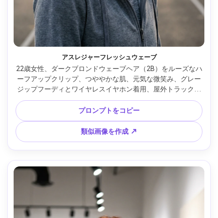
アスレジャーフレッシュウェーブ
22歳女性、ダークブロンドウェーブヘア（2B）をルーズなハ
ーフアップクリップ、つややかな肌、元気な微笑み、グレー
ジップフーディとワイヤレスイヤホン着用、屋外トラック・
朝霧、冷たい日の出ライトとやさしいフィル、Sony A1・
85mm f/1.8、背景ボケ、胸元までのフレーミング、やや低め
プロンプトをコピー
アングル、雰囲気：モチベーション高く新鮮、リアルな浮き
毛、自然なツヤ、シャープなフォーカス、高解像度 --ar 4:5
類似画像を作成 ↗