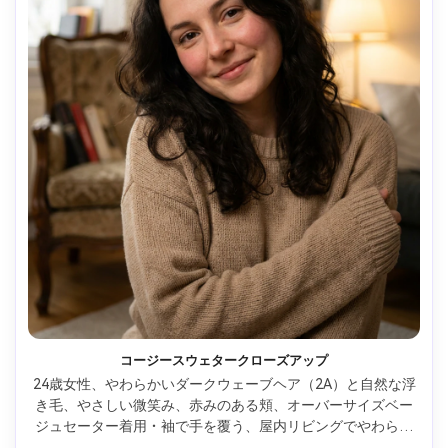
コージースウェタークローズアップ
24歳女性、やわらかいダークウェーブヘア（2A）と自然な浮
き毛、やさしい微笑み、赤みのある頬、オーバーサイズベー
ジュセーター着用・袖で手を覆う、屋内リビングでやわらか
い背景ぼかし、拡散ランプと窓の柔らかい光、暖かいトー