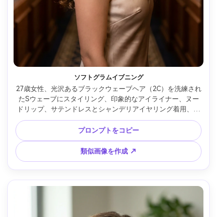
ソフトグラムイブニング
27歳女性、光沢あるブラックウェーブヘア（2C）を洗練され
たSウェーブにスタイリング、印象的なアイライナー、ヌー
ドリップ、サテンドレスとシャンデリアイヤリング着用、高
級ホテルの廊下・暖かなブラケットライト、やわらかいキー
と穏やかリムライト、コントロールされたハイライト、
プロンプトをコピー
Nikon D850・85mm f/1.4、滑らかなボケ、胸元までのフレ
ーミング、やや3/4回転、雰囲気：エレガントで自信、リア
類似画像を作成 ↗
ルな肌、精密な髪の輝き、高解像度、シャープなフォーカス 
--ar 4:5