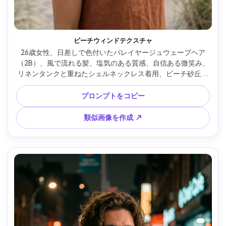
ビーチウィンドテクスチャ
26歳女性、日差しで色付いたバレイヤージュウェーブヘア
（2B）、風で流れる髪、塩気のある質感、自信ある微笑み、
リネンタンクと重ねたシェルネックレス着用、ビーチ砂丘と
海のかすみ、明るい曇天のやわらかな包み光、Sony A7R 
IV・35mm f/2、自然なパース、やさしいボケ、腰までのフレ
プロンプトをコピー
ーミング、やや低めアングル、雰囲気：自由で新鮮、リアル
な浮き毛、自然なハイライト、シャープなフォーカス、高解
類似画像を作成 ↗
像度エディトリアルルック --ar 4:5