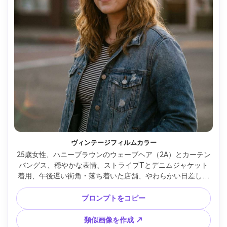
ヴィンテージフィルムカラー
25歳女性、ハニーブラウンのウェーブヘア（2A）とカーテン
バングス、穏やかな表情、ストライプTとデニムジャケット
着用、午後遅い街角・落ち着いた店舗、やわらかい日差しと
わずかなかすみ、やさしいフレア、Canon EOS R6・50mm 
f/1.4、浅いDOF、腰までのフレーミング、カンディッドアン
プロンプトをコピー
グル、雰囲気：ノスタルジック、リアルなグレイン、フィル
ム調カラー、自然な影、高解像度、鮮明な髪束 --ar 4:5
類似画像を作成 ↗