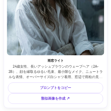
雨窓ライト
24歳女性、長いアッシュブラウンのウェーブヘア（2A-
2B）、顔を縁取るゆるい毛束、最小限なメイク、ニュートラ
ルな表情、オーバーサイズ白シャツ着用、窓辺で雨粒の見え
るシチュエーション、自然光窓ライト、冷たいアンビエン
ト、やさしい影、Nikon Z7 II・50mm f/1.8、浅い被写界深
プロンプトをコピー
度、やわらかい背景ボケ、半身フレーミング、やや下向きア
ングル、雰囲気：親密で反映的、リアルな毛束分離、自然な
類似画像を作成 ↗
フリッズ、実写肌質感、高解像度 --ar 4:5