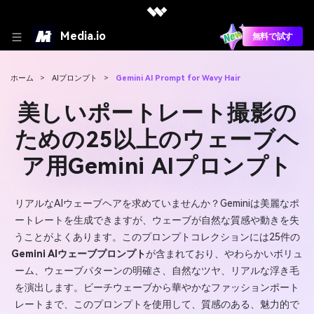
Media.io
無料で試す
ホーム
>
AIプロンプト
>
Gemini AI Prompt for Wavy Hair
美しいポートレート撮影の
ための25以上のウェーブヘ
ア用Gemini AIプロンプト
リアルなAIウェーブヘアを求めていませんか？Geminiは美麗なポ
ートレートを生成できますが、ウェーブが自然な質感や動きを失
うことがよくあります。このプロンプトコレクションには25件の
Gemini AIウェーブプロンプト
が含まれており、やわらかいボリュ
ーム、ウェーブパターンの明確さ、自然なツヤ、リアルな浮き毛
を演出します。ビーチウェーブから華やかなファッションポート
レートまで、このプロンプトを使用して、質感のある、魅力的で