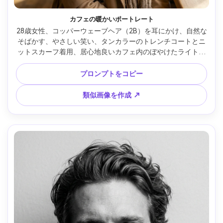
カフェの暖かいポートレート
28歳女性、コッパーウェーブヘア（2B）を耳にかけ、自然な
そばかす、やさしい笑い、タンカラーのトレンチコートとニ
ットスカーフ着用、居心地良いカフェ内のぼやけたライト、
暖かいタングステンとやわらかい窓光、Sony A7III・55mm 
f/1.8、クリーミーボケ、テーブルレベル半身フレーミング、
プロンプトをコピー
カンディッドなアングル、雰囲気：親しみやすく暖かい、リ
アルな毛束、自然な影、エディトリアルカラーグレーディン
類似画像を作成 ↗
グ、高解像度 --ar 4:5