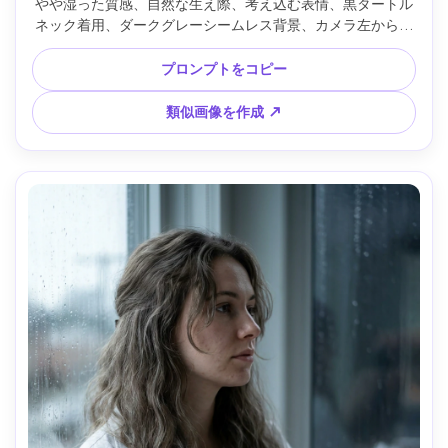
やや湿った質感、自然な生え際、考え込む表情、黒タートル
ネック着用、ダークグレーシームレス背景、カメラ左からの
ソフトボックスキーライト、コントラスト用サブトルネガテ
ィブフィル、Canon EOS R5・85mm f/1.8、鮮明なキャッチ
プロンプトをコピー
ライト、浅いDOF、肩までのタイトなクロップ、やや3/4回
転、雰囲気：シネマティックで洗練、リアルな毛穴、クリー
類似画像を作成 ↗
ンな影の遷移、高詳細、シャープなフォーカス、フィルム調
カラーグレーディング --ar 4:5