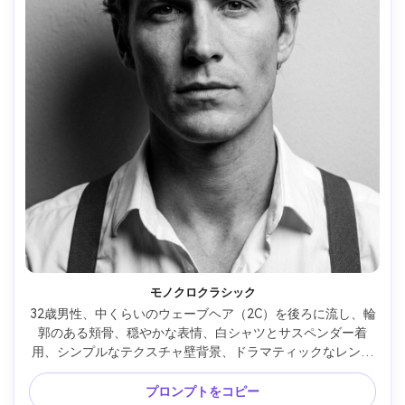
モノクロクラシック
32歳男性、中くらいのウェーブヘア（2C）を後ろに流し、輪
郭のある頬骨、穏やかな表情、白シャツとサスペンダー着
用、シンプルなテクスチャ壁背景、ドラマティックなレンブ
ラントライトと強いキー、やわらかいフィル、Leica SL2・
90mm f/2、シャープなマイクロコントラスト、タイトなクロ
プロンプトをコピー