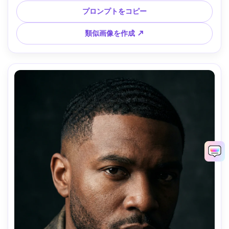
ン、Sony A7C II・50mm f/1.8、クリーミーボケ、クローズフ
プロンプトをコピー
レーミング、やや傾き、雰囲気：癒しと親密、リアルな肌質
感、自然な影、高解像度、シャープなフォーカス --ar 4:5
類似画像を作成 ↗