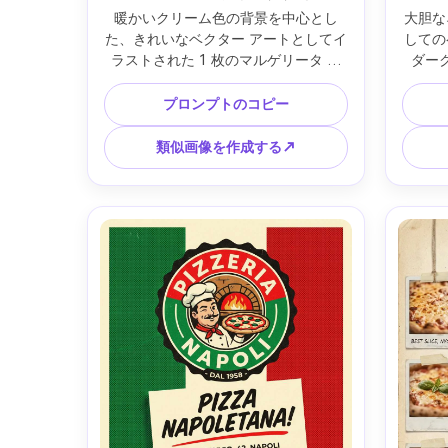
暖かいクリーム色の背景を中心とし
大胆な
た、きれいなベクター アートとしてイ
しての
ラストされた 1 枚のマルゲリータ ピ
ダー
ザ、微妙なエンボス効果を備えたミニ
景、ホ
マリストの金箔タイポグラフィの見出
ルーの
プロンプトのコピー
し「pizza NIGHT」、サブテキスト用
ーコン
のモダンなセリフ レタリング、たっぷ
かれた
類似画像を作成する↗
りとした白い余白、印刷可能なポスタ
なグレ
ー デザイン、CMYK フレンドリーなパ
備えた
レット、300 DPI、鮮明なエッジ、乱
イアウ
雑さなし、プレミアム ステーショナリ
スクリ
ーの雰囲気、85mm レンズ、浅い被写
ンズ
界深度、柔らかい映画のような照明 --
ar 4:5