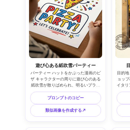
遊び心ある紙吹雪パーティー
パーティー ハットをかぶった漫画のピ
目的地
ザ キャラクターの周りに遊び心のある
ョップ
紙吹雪が散りばめられ、明るいプライ
イタリ
マリ パレット、子供風の落書きのアク
スタン
セント、厚いアウトライン イラスト、
せた色
プロンプトのコピー
ピザ パーティー ギフト プリント用の
メイン
大きなフレンドリーな見出しテキスト 
タリン
類似画像を作成する↗
エリア、すっきりとしたポスター構
なキャ
成、鮮明なベクトル仕上げ、高解像度
れた
出力、85mm レンズ、浅い被写界深
85m