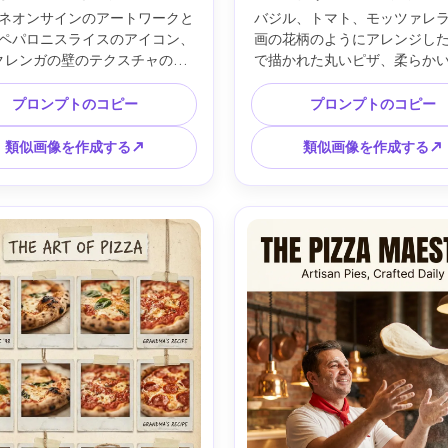
ネオンサインのアートワークと
バジル、トマト、モッツァレ
ペパロニスライスのアイコン、
画の花柄のようにアレンジし
クレンガの壁のテクスチャの背
で描かれた丸いピザ、柔らか
ットピンクとエレクトリックブ
パステルの背景ウォッシュ、
リムグロー、映画のようなカラ
書きタイポグラフィのタイト
プロンプトのコピー
プロンプトのコピー
トラスト、「OPEN LATE」と書
しの良い構図、エレガントな
手書きのタイポグラフィ、微妙
リントの美学、高解像度のポ
類似画像を作成する↗
類似画像を作成する↗
イン、印刷に安全なマージンを
すっきりとしたボーダー、微
ハイコントラストのポスターレ
質感、ギャラリー品質の仕
ト、シャープなラインワーク、
85mmレンズ、浅い被写界深
ーンプリント対応感、85mm レ
かい映画のような照明 --ar 
、浅い被写界深度 --ar 4:5