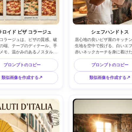
ラロイド ピザ コラージュ
シェフハンドトス
コラージュは、ピザの質感、破
居心地の良いピザ屋のキッチ
の端、テープのディテール、手
生地を空中で投げる、白いエ
メモ、温かみのあるノスタルジ
赤いネックカーチを身に着け
カラーグレーディング、上部の
ドリーなシェフ、動きながら
なタイトルブロック領域、バラ
麦粉の粒子、暖かいタングス
プロンプトのコピー
プロンプトのコピー
取れたグリッド、印刷可能なマ
明、浅い被写界深度の外観、
、高解像度のポスター構成を示
出しスペースを備えたポスタ
類似画像を作成する↗
類似画像を作成する↗
ロイドスクラップブックレイア
ウト、フォトリアルな肌質感
備えたレイアウトをカバーして
影、編集品質、高解像度、85m
。 、85mm レンズ、被写界深度
ズ、浅い被写界深度 --ar 4
、映画のような柔らかい照明 --
ar 4:5