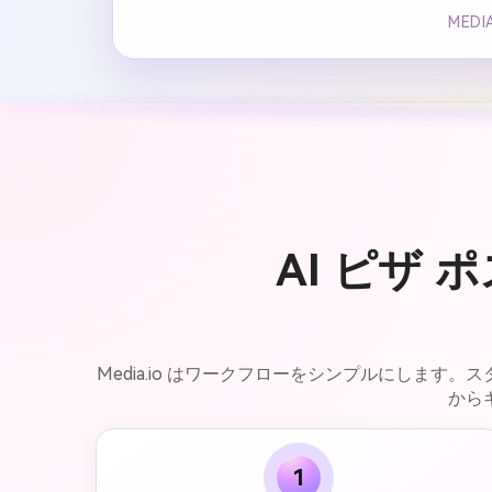
MED
AI ピザ
Media.io はワークフローをシンプルにしま
から
1