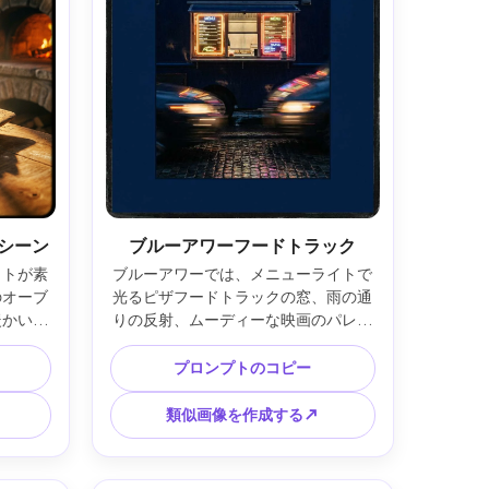
シーン
ブルーアワーフードトラック
イトが素
ブルーアワーでは、メニューライトで
のオーブ
光るピザフードトラックの窓、雨の通
暖かいフ
りの反射、ムーディーな映画のパレッ
ッドライ
ト、大胆なタイポグラフィックのタイ
な構成、
トルブロック、バランスの取れたネガ
プロンプトのコピー
ポスター
ティブスペース、ポスターフレーミン
ャ、シャ
グ、自然な粒度の鮮明なディテール、
類似画像を作成する↗
5mm 
印刷用の高解像度、85mmレンズ、浅
4:5
い被写界深度 --ar 4:5