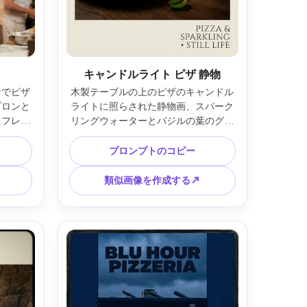
キャンドルライト ピザ 静物
ンでピザ
木製テーブルの上のピザのキャンドル
プロンと
ライトに照らされた静物画、スパーク
たフレン
リングウォーターとバジルの葉のグラ
凍った小
ス、キアロスクーロの照明、深い影と
テン照
柔らかいハイライト、エレガントなミ
プロンプトのコピー
大胆な見
ニマルタイポグラフィエリア、洗練さ
ーレイア
れたカラーグレーディング、きれいな
類似画像を作成する↗
と自然な
ボーダーと高ディテールのテクスチャ
m レン
を備えた印刷可能なアートポスター、
:5
85mmレンズ、浅い被写界深度 --ar 
4:5