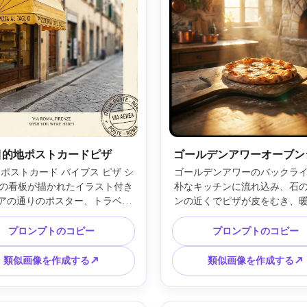
目的地ポストカードピザ
ゴールデンアワーオーブン
 ポストカード バイブス ピザ シ
ゴールデンアワーのバックラ
の看板が描かれたイラスト付き
朴なキッチンに流れ込み、石
アの通りのポスター、トラベル 
ンの近くでピザが皮をむき、
プ グラフィック、日差しで色あ
レアと柔らかい霧、明確なヘ
、粒状のプリント テクスチャ、
ンゾーンを備えた映画のよう
プロンプトのコピー
プロンプトのコピー
 タイトルのモダンなセリフ レ
微妙なビネット、高解像度の
グ、ポストカードのような小さ
デザイン、リアルなテクスチ
類似画像を作成する↗
類似画像を作成する↗
プション ライン、バランスの取
ープな焦点被写体、自然な影、8
余白と印刷可能なレイアウト、
レンズ、浅い被写界深度 --ar 
m レンズ、浅い被写界深度 --ar 