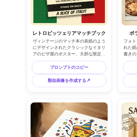
レトロピッツェリアマッチブック
ポ
ヴィンテージのマッチ本の表紙のよう
フォト
にデザインされたクラシックなイタリ
れた紙
アのピザ屋のポスター、大胆な限定カ
書きの
ラーパレット、ハーフトーンのテクス
ックな
チャ、ヴィンテージのフィルムの外
クリア
プロンプトのコピー
観、遊び心のある手書きのタイポグラ
ンスの
フィ、大きなブランドスタイルのバッ
ージン
類似画像を作成する↗
ジエンブレム、見出しとロケーション
すポラ
ラインのすっきりとした階層、鮮明な
ウトを
アウトラインを備えた印刷可能なグラ
います
フィックデザイン、85mm レンズ、浅
が浅く
い被写界深度、柔らかい映画のような
照明 --ar 4:5