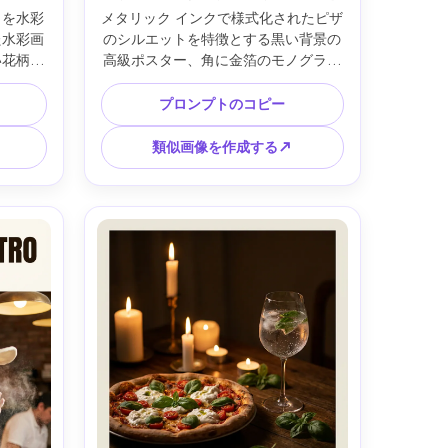
ラを水彩
メタリック インクで様式化されたピザ
た水彩画
のシルエットを特徴とする黒い背景の
い花柄の
高級ポスター、角に金箔のモノグラム
繊細な手
が施された高級ブラックとゴールドの
ル、風通
スタイル、モダンなセリフ レタリン
プロンプトのコピー
ギフトプ
グ、ミニマルなレイアウト、中央のエ
スター、
ンブレム、非常に鮮明なベクトル ルッ
類似画像を作成する↗
妙な紙の
ク、印刷対応、安全なマージンとプレ
上げ、
ミアム パッケージの雰囲気、85mm レ
度、柔ら
ンズ、浅い被写界深度、柔らかい映画
4:5
のような照明 --ar 4:5