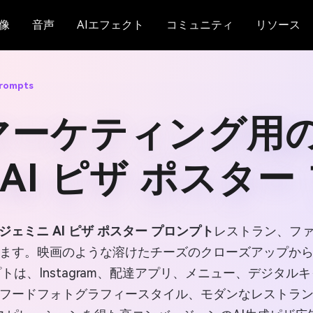
像
音声
AIエフェクト
コミュニティ
リソース
Prompts
マーケティング用の 
ni AI ピザ ポスタ
ジェミニ AI ピザ ポスター プロンプト
レストラン、フ
ます。映画のような溶けたチーズのクローズアップか
トは、Instagram、配達アプリ、メニュー、デジタ
フードフォトグラフィースタイル、モダンなレストラ