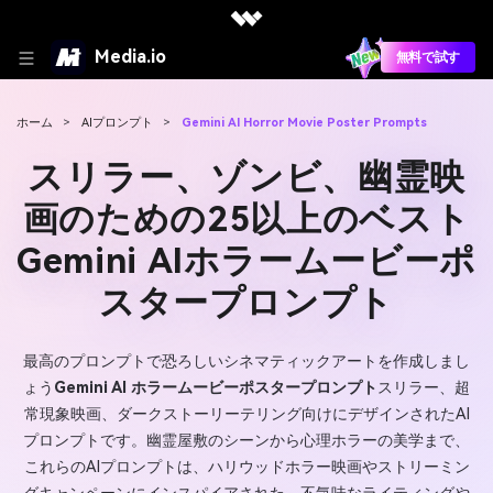
Media.io
無料で試す
ホーム
>
AIプロンプト
>
Gemini AI Horror Movie Poster Prompts
スリラー、ゾンビ、幽霊映
画のための25以上のベスト
Gemini AIホラームービーポ
スタープロンプト
最高のプロンプトで恐ろしいシネマティックアートを作成しまし
ょう
Gemini AI ホラームービーポスタープロンプト
スリラー、超
常現象映画、ダークストーリーテリング向けにデザインされたAI
プロンプトです。幽霊屋敷のシーンから心理ホラーの美学まで、
これらのAIプロンプトは、ハリウッドホラー映画やストリーミン