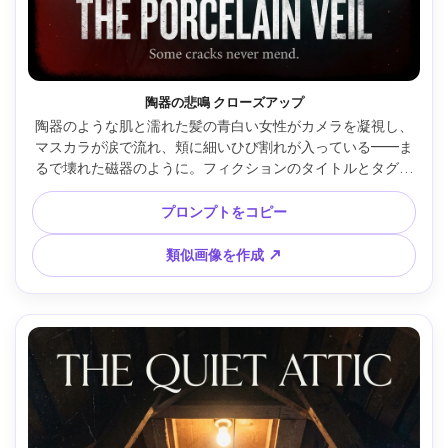
陶器の悲鳴 クローズアップ
陶器のような肌と濡れた髪の青白い女性がカメラを凝視し、
マスカラが涙で流れ、頬に細いひび割れが入っている――ま
るで壊れた磁器のように。フィクションのタイトルとタグラ
インを用いたシネマティックホラームービーワンシートのポ
スター構成。劇的な明暗法のキーライトとリムライト、Sony 
プロンプトをコピー
A7IV・85mm f/1.4、浅い被写界深度、中心にポートレート、
強いビネットとタイポ用余白、微細な霧とダスト、粒状感、
類似画像を作成 ↗
高解像度、鮮明なフォーカス、リアルな肌質と自然な影、
300dpiで印刷対応、ムーディーなティールと血の赤のカラー
グレード --ar 4:5