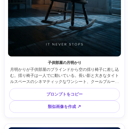
子供部屋の月明かり
月明かりが子供部屋のブラインドから空の揺り椅子に差し込
む。揺り椅子は一人でに動いている。長い影と大きなタイト
ルスペースのシネマティックなワンシート、クールブルーの
キーライトと微かな廊下光、Sony A7R V・50mm f/1.4、ロ
ーアングル、恐怖感、リアルなほこりや木目、自然な影、高
プロンプトをコピー
解像度、最小限のタグライン、300dpi印刷対応 --ar 4:5
類似画像を作成 ↗