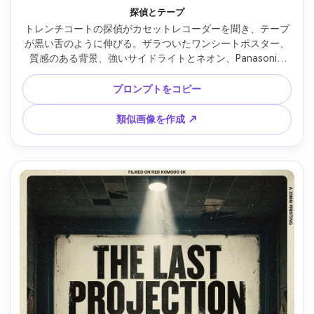
探偵とテープ
トレンチコートの探偵がカセットレコーダーを聞き、テープ
が黒い舌のように伸びる。ザラついたワンシートポスター、
質感のある背景、強いサイドライトとネオン、Panasonic 
S5II・50mm f/1.4、ダッチティルトのクローズアップ、ノワ
ールホラー調、リアルな肌、自然な影、フィルムの傷、高解
プロンプトをコピー
像度、ミニマルな金箔書体の架空タイトル、300dpi印刷対応 
--ar 4:5
類似画像を作成 ↗