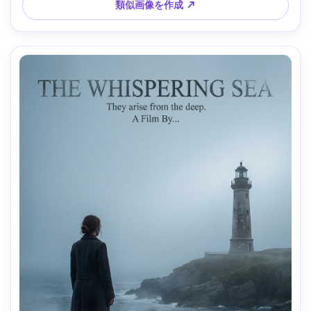
クレジット --ar 4:5
類似画像を作成 ↗