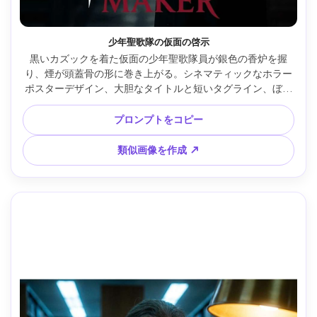
少年聖歌隊の仮面の啓示
黒いカズックを着た仮面の少年聖歌隊員が銀色の香炉を握
り、煙が頭蓋骨の形に巻き上がる。シネマティックなホラー
ポスターデザイン、大胆なタイトルと短いタグライン、ぼか
しで示された教会内部、ステンドグラス越しのスポットライ
ト、Fujifilm GFX 100S・110mm f/2、クローズアップ三分の
プロンプトをコピー
一構図、劇的なコントラスト、自然な影、リアルな生地感、
高解像度、300dpiで印刷対応、控えめな色調とクリムゾンの
類似画像を作成 ↗
アクセント --ar 4:5