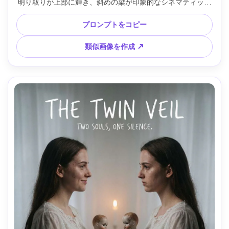
明り取りが上部に輝き、斜めの梁が印象的なシネマティック
ポスター構成。タングステン灯と冷たい月明かりが満ち、
Canon EOS R5・50mm f/1.8、ローアングル、モダンセリフ
プロンプトをコピー
書体のタイトルと小さなクレジット、ほこりや傷、ヴィンテ
ージフィルム調、リアルな質感、高解像度、300dpiで印刷対
類似画像を作成 ↗
応 --ar 4:5