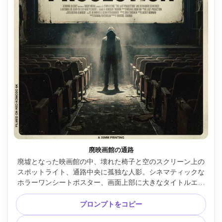
廃映画館の通路
廃墟となった映画館の中、壊れた椅子と空のスクリーン上の
スポットライト、通路中央に孤独な人影。シネマティックな
ホラーワンシートポスター、画面上部に大きなタイトルエリ
ア、体積光と浮遊するダスト、RED Komodo 6K・24mmレン
ズ、広い構図と強いシンメトリー、ヴィンテージ風、劇的な
プロンプトをコピー
コントラスト、高解像度、300dpi印刷対応、下部に控えめな