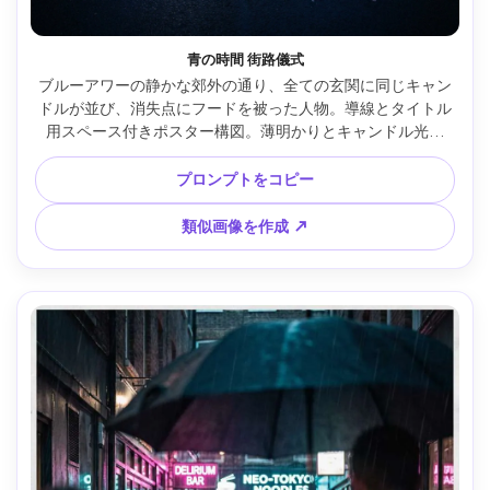
青の時間 街路儀式
ブルーアワーの静かな郊外の通り、全ての玄関に同じキャン
ドルが並び、消失点にフードを被った人物。導線とタイトル
用スペース付きポスター構図。薄明かりとキャンドル光、
Nikon Z8・35mm f/1.8、ワイドシネマ構図、不穏な静けさ、
リアルな反射と影、粒状感、高解像度、架空タイトル、
プロンプトをコピー
300dpi印刷対応 --ar 4:5
類似画像を作成 ↗