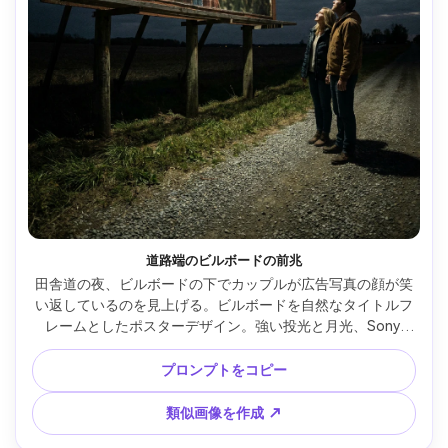
道路端のビルボードの前兆
田舎道の夜、ビルボードの下でカップルが広告写真の顔が笑
い返しているのを見上げる。ビルボードを自然なタイトルフ
レームとしたポスターデザイン。強い投光と月光、Sony 
A7IV・28mm f/2、ワイド構図、不穏な雰囲気、リアルな影と
肌、粒状感、高解像度、架空映画タイトルをビルボードに組
プロンプトをコピー
み込み、300dpi印刷対応 --ar 4:5
類似画像を作成 ↗