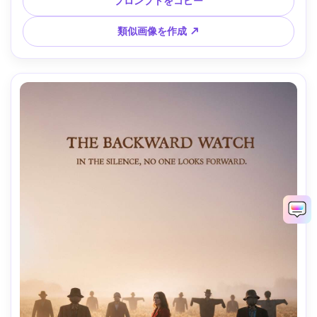
プロンプトをコピー
解像度、300dpi印刷対応、ザラついたカラグレ --ar 4:5
類似画像を作成 ↗