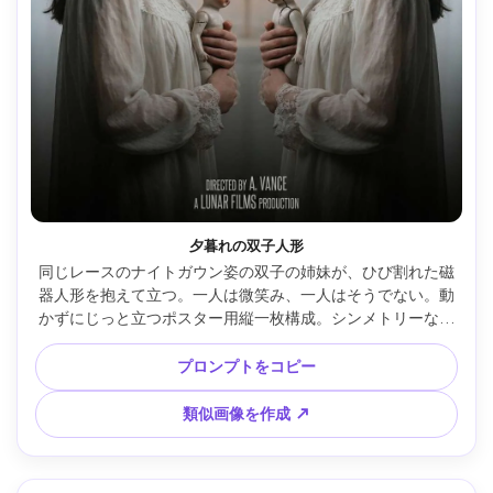
夕暮れの双子人形
同じレースのナイトガウン姿の双子の姉妹が、ひび割れた磁
器人形を抱えて立つ。一人は微笑み、一人はそうでない。動
かずにじっと立つポスター用縦一枚構成。シンメトリーな配
置とクレジット用の広い余白、柔らかい逆光と僅かなろうそ
くの光、Nikon Z7 II・85mm f/2、アイレベル、静寂な雰囲
プロンプトをコピー
気、微細な粒状感、リアルな肌・鋭いフォーカス、高解像
度、手書き風タイトルと短いタグライン --ar 4:5
類似画像を作成 ↗