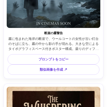
断崖の霧警告
霧に包まれた海岸の断崖で、ウールコートの女性が古い灯台
のそばに立ち、霧の中から影の手が現れる。大きな空による
タイポグラフィスペース付きポスター構成。曇りのディフュ
ーズド光と冷たいリムライト、Canon EOS R6・35mm f/2、
シネマティックなワイドフレーミング、不穏な空気、リアル
プロンプトをコピー
な海しぶきと自然な影、粒状感、高解像度、架空タイトル・
タグライン、300dpi印刷対応 --ar 4:5
類似画像を作成 ↗