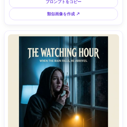
ーズアップ、浅い被写界深度、シネマティックな霞、細かい
プロンプトをコピー
粒状感、リアルな肌、自然な影、高解像度、タイポグラフィ
用余白、300dpi印刷対応 --ar 4:5
類似画像を作成 ↗