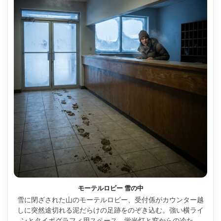
モーテルロビー 雪の中
雪に閉ざされた山のモーテルロビー、受付係がカウンター越
しに突然途切れる泥だらけの足跡をのぞき込む。強い横ライ
ンとタイポグラフィ用スペース、蛍光灯と窓からの冷たい