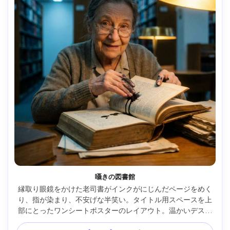
囁きの図書館
縁取り眼鏡をかけた老司書がインクがにじんだページをめく
り、指が染まり、不安げな半笑い。タイトル用スペースを上
部にとったワンシートポスターのレイアウト。温かいデスク
ライトと冷たい蛍光灯、Leica SL2・75mm f/2、中距離クロ