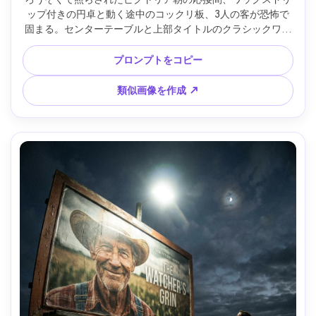
ップ付きの円卓と動く途中のコックリ板、3人の客が恐怖で
固まる。センターテーブルと上部タイトルのクラシックワン
シート、暖かいろうそく光と深い影、Nikon D850・50mm 
f/1.4、中距離撮影、シネマティックな霞、レースや木のリア
プロンプトをコピー
ルな質感、高解像度、手書き書体、300dpi印刷対応 --ar 4:5
類似画像を作成 ↗