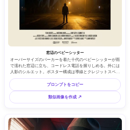
窓辺のベビーシッター
オーバーサイズのパーカーを着た十代のベビーシッターが雨
で濡れた窓辺に立ち、コードレス電話を握りしめる。外には
人影のシルエット。ポスター構成は導線とクレジットスペー
スを配置。ナトリウム灯の輝きとクールな内装光、Sony A7R 
IV・35mm f/1.8、やや広角、緊張感、リアルな反射・鮮明な
プロンプトをコピー
フォーカス、シネマティックな色調、架空タイトル・タグラ
イン、300dpi印刷対応 --ar 4:5
類似画像を作成 ↗