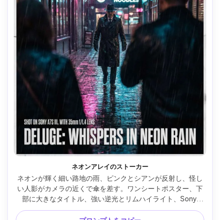
ネオンアレイのストーカー
ネオンが輝く細い路地の雨、ピンクとシアンが反射し、怪し
い人影がカメラの近くで傘を差す。ワンシートポスター、下
部に大きなタイトル、強い逆光とリムハイライト、Sony 
A7S III・35mm f/1.4、ローアングル、シネマティックなボ
ケ、緊迫感、リアルな濡れた肌と布、鮮明なフォーカス、高