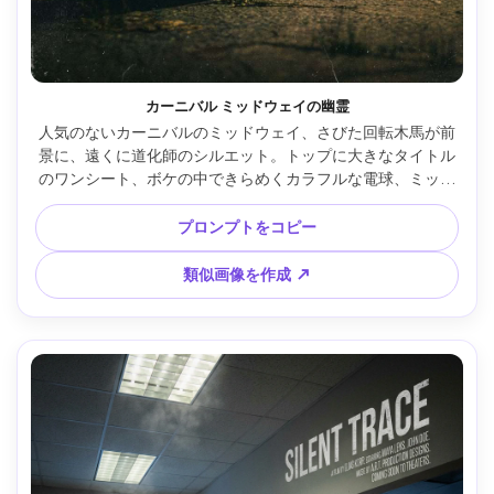
カーニバル ミッドウェイの幽霊
人気のないカーニバルのミッドウェイ、さびた回転木馬が前
景に、遠くに道化師のシルエット。トップに大きなタイトル
のワンシート、ボケの中できらめくカラフルな電球、ミック
スされたネオンとタングステン照明、Fujifilm X-T5・56mm 
f/1.2、ローアングル、不気味なノスタルジア、ヴィンテージ
プロンプトをコピー
風、リアルな金属の錆と自然な影、高解像度、300dpi印刷対
応 --ar 4:5
類似画像を作成 ↗