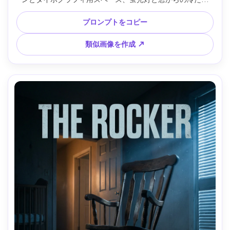
光、Canon EOS R5・35mm f/1.8、ミディアムワイドショッ
ト、張りつめた静寂、リアルなテクスチャ・鮮明なフォーカ
プロンプトをコピー
ス・粒状感、高解像度、架空タイトルとクレジット、300dpi
印刷対応 --ar 4:5
類似画像を作成 ↗