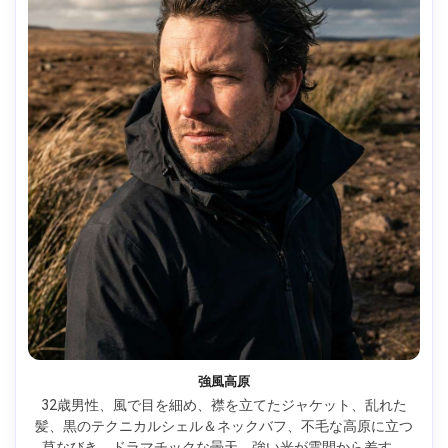
強風高原
32歳男性、風で目を細め、襟を立てたジャケット、乱れた
髪、黒のテクニカルシェル＆ネックバフ、不毛な高原に立つ
草なびき、ドラマチックな曇天、強い光が雲間から差す、