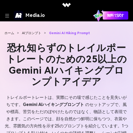
Media.io
無料で試す
ホーム
>
AIプロンプト
>
Gemini AI Hiking Prompt
恐れ知らずのトレイルポー
トレートのための25以上の
Gemini AIハイキングプロ
ンプトアイデア
トレイルポートレートは、実際にその場で感じたことを見失いが
ちです。
Gemini AIハイキングプロンプト
のセットアップで、風
や標高、苦労をただのぼやけたものではなく、物語として表現で
きます。このページでは、顔を自然かつ鮮明に保ちつつ、衣装や
光、雰囲気の方向性を示す25のプロンプトを紹介しています。1つ