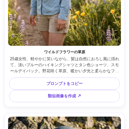
ワイルドフラワーの草原
25歳女性、軽やかに笑いながら、髪は自然におろし風に揺れ
て、淡いブルーのハイキングシャツとタン色ショーツ、スモ
ールデイパック。野花咲く草原、暖かい夕光と柔らかなフレ
ア、Canon R5、85mm f/1.2、クリーミーなボケの花、中距
離構図、明るく朗らかなムード、自然な肌の毛穴、リアルな
プロンプトをコピー
影、高解像度 --ar 4:5
類似画像を作成 ↗