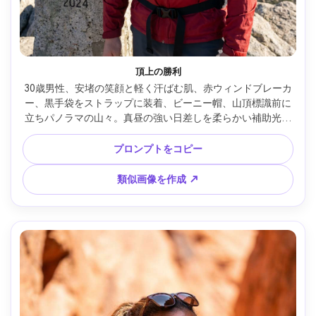
頂上の勝利
30歳男性、安堵の笑顔と軽く汗ばむ肌、赤ウィンドブレーカ
ー、黒手袋をストラップに装着、ビーニー帽、山頂標識前に
立ちパノラマの山々。真昼の強い日差しを柔らかい補助光で
調整、Fujifilm GFX 100S、110mm f/2、澄んだ空気感、ロー
アングルでヒロイックな雰囲気、腰上フレーミング、勝利の
プロンプトをコピー
ムード、本物の肌質感、シャープなフォーカス、高解像度 --
ar 4:5
類似画像を作成 ↗