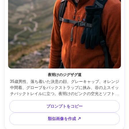
夜明けのジグザグ道
35歳男性、落ち着いた決意の顔、グレーキャップ、オレンジ
中間着、グローブをパックストラップに挟み、谷の上スイッ
チバックトレイルに立つ。夜明けのピンクの空光とソフトな
リムライト、Sony A1、85mm f/1.4、クリスプなボケ、胸上
構図、内省的ムード、自然な肌感、クリーンなカラーグレー
プロンプトをコピー
ディング、高解像度 --ar 4:5
類似画像を作成 ↗