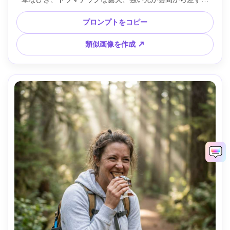
Nikon D780、85mm f/1.8、腰上構図、ワイルドな冒険気
分、リアルな肌感、鋭いディテール、高解像度 --ar 4:5
プロンプトをコピー
類似画像を作成 ↗