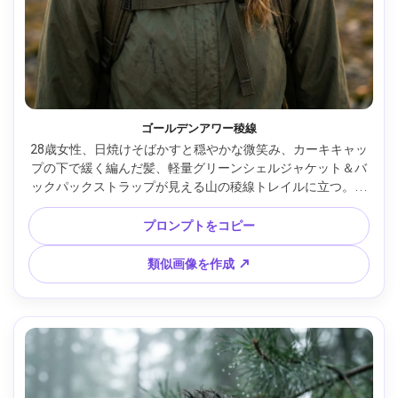
ゴールデンアワー稜線
28歳女性、日焼けそばかすと穏やかな微笑み、カーキキャッ
プの下で緩く編んだ髪、軽量グリーンシェルジャケット＆バ
ックパックストラップが見える山の稜線トレイルに立つ。遠
景の山々、ゴールデンアワーの逆光と柔らかなリムライト。
Sony A7IV、85mm f/1.4、浅い被写界深度のボケ、胸上フレ
プロンプトをコピー
ーミング、3/4ほど体をひねり自信ある冒険ムード。自然な
肌感と毛穴、リアルな影、エディトリアルなカラーグレーデ
類似画像を作成 ↗
ィング、超高精細フォーカス、高解像度 --ar 4:5