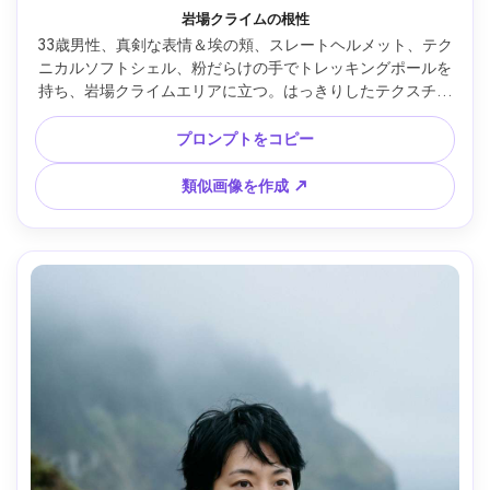
岩場クライムの根性
33歳男性、真剣な表情＆埃の頬、スレートヘルメット、テク
ニカルソフトシェル、粉だらけの手でトレッキングポールを
持ち、岩場クライムエリアに立つ。はっきりしたテクスチャ
ーのサイド光、Nikon Z9、70mm f/2.8、しっかり腰上構図、
ワイルドでタフな雰囲気、リアルな肌質、布ディテールまで
プロンプトをコピー
鮮明、高解像度 --ar 4:5
類似画像を作成 ↗