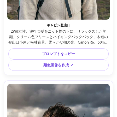
キャビン登山口
29歳女性、波打つ髪をニット帽の下に、リラックスした笑
顔、クリーム色フリースとハイキングバックパック、木造の
登山口小屋と松林背景。柔らかな朝の光、Canon R6、50mm 
f/1.4、中心構図、ライフスタイル＆エディトリアルムード、
リアルな肌、自然な影、シャープフォーカス、高解像度 --ar 
プロンプトをコピー
4:5
類似画像を作成 ↗