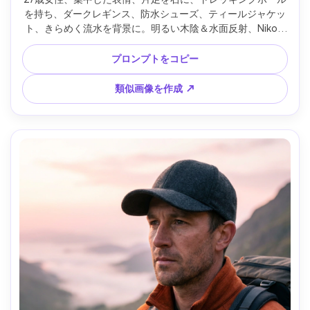
を持ち、ダークレギンス、防水シューズ、ティールジャケッ
ト、きらめく流水を背景に。明るい木陰＆水面反射、Nikon 
Z6 II、50mm f/1.8、動きのある3/4構図、エネルギッシュな
スナップ感、リアルな肌・濡れた岩のテクスチャー、シャー
プロンプトをコピー
プなフォーカス、高解像度、柔らかい映画のような光 --ar 
4:5
類似画像を作成 ↗