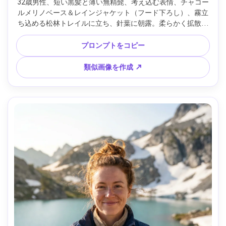
32歳男性、短い黒髪と薄い無精髭、考え込む表情、チャコー
ルメリノベース＆レインジャケット（フード下ろし）、霧立
ち込める松林トレイルに立ち、針葉に朝露。柔らかく拡散し
た曇天光、Canon R5、50mm f/1.8、控えめな背景の霞み、
目線の高さ、ヘッドショットのクロップ、映画的なグリー
プロンプトをコピー
ン、リアルな肌・自然な影、シャープな目、高解像度 --ar 
4:5
類似画像を作成 ↗