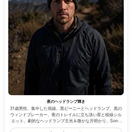
夜のヘッドランプ輝き
31歳男性、集中した視線、黒ビーニーとヘッドランプ、黒の
ウィンドブレーカー、夜のトレイルに立ち淡い星と稜線シル
エット、劇的なヘッドランプ主光＆微かな月明かり、Sony 
A7S III、35mm f/1.8、浅い被写界深度、胸上構図、シネマテ