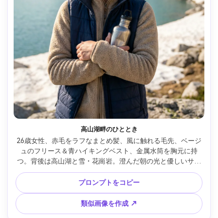
高山湖畔のひととき
26歳女性、赤毛をラフなまとめ髪、風に触れる毛先、ベージ
ュのフリース＆青ハイキングベスト、金属水筒を胸元に持
つ。背後は高山湖と雪・花崗岩。澄んだ朝の光と優しいサイ
ドライト、Nikon Z8、85mm f/1.8、湖を柔らかくぼかした清
潔な構図、中距離フレーミング、リラックス＆満足感ムー
プロンプトをコピー
ド、リアルな肌と自然なハイライト、エディトリアルな明瞭
感、高解像度 --ar 4:5
類似画像を作成 ↗