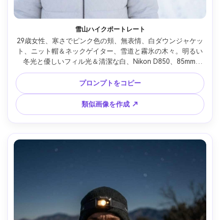
雪山ハイクポートレート
29歳女性、寒さでピンク色の頬、無表情、白ダウンジャケッ
ト、ニット帽＆ネックゲイター、雪道と霧氷の木々。明るい
冬光と優しいフィル光＆清潔な白、Nikon D850、85mm 
f/1.4、クリスプなボケ、肩から上フレーミング、穏やかな静
けさ、リアルな肌と自然な影、高解像度 --ar 4:5
プロンプトをコピー
類似画像を作成 ↗