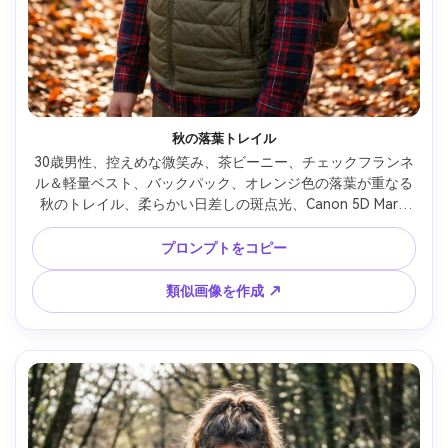
秋の落葉トレイル
30歳男性、控えめな微笑み、茶ビーニー、チェックフランネ
ル＆軽量ベスト、バックパック、オレンジ色の落葉が重なる
秋のトレイル、柔らかい日差しの斑点光、Canon 5D Mark 
IV、85mm f/1.8、浅い被写界深度、中距離構図、居心地の良
いアウトドアムード、リアルな肌質、暖かい色調編集、高解
プロンプトをコピー
像度 --ar 4:5
類似画像を作成 ↗