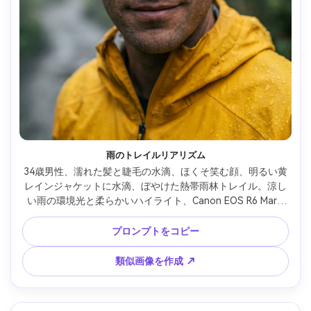
雨のトレイルリアリズム
34歳男性、濡れた髪と睫毛の水滴、ほくそ笑む顔、明るい黄
レインジャケットに水滴、ぼやけた熱帯雨林トレイル。涼し
い雨の環境光と柔らかいハイライト、Canon EOS R6 Mark 
II、50mm f/1.4、クローズアップ構図、親密ドキュメンタリ
ー風、自然な肌質、濡れた布ディテールも精密、鋭い目、高
プロンプトをコピー
解像度 --ar 4:5
類似画像を作成 ↗