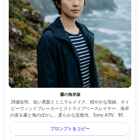
霧の海岸崖
28歳女性、短い黒髪とミニマルメイク、穏やかな視線、ネイ
ビーウィンドブレーカーとストライプベースレイヤー、海岸
の崖＆霧と海のぼかし。柔らかな拡散光、Sony A7IV、85mm 
f/1.4、落ち着いたシネマ調、胸上構図、思慮深いムード、自
然な肌感、クリアな目、高解像度 --ar 4:5
プロンプトをコピー