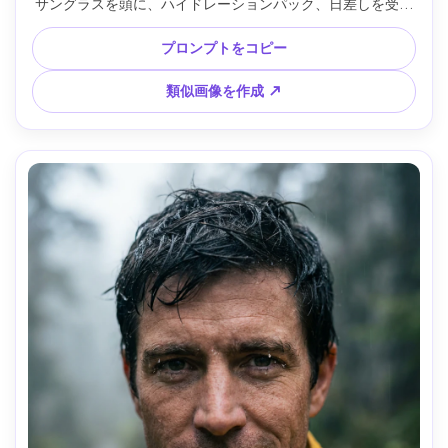
サングラスを頭に、ハイドレーションパック、日差しを受け
たレッドロックキャニオンをハイク。厳しい陽射しをキャニ
オン反射で緩和、Sony A1、85mm f/1.8、浅い被写界深度、
プロンプトをコピー
3/4ボディ構図、映画的な暖色トーン、リアルな肌＆影、高
解像度 --ar 4:5
類似画像を作成 ↗