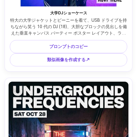
大学DJショーケース
特大の大学ジャケットとビーニーを着て、USB ドライブを持
ちながら笑う 10 代の DJ (18)、大胆なブロックの見出しを備
えた垂直キャンパス パーティー ポスター レイアウト、ライ
ンナップとロケーションのセカンダリ テキスト、エッジの周
りにアクセントとしてキッド スタイルの落書き、クリアな空
プロンプトのコピー
白の QR RSVP エリア、カラフルなライトが付いたジム ステ
ージの背景、明るいフロント フィルとカラー バックライ
類似画像を作成する↗
ト、Canon 5D Mark IV、35mm、わずかに広いフレーム、
若々しく明るい雰囲気、リアルな肌の質感、シャープな焦
点、高解像度、印刷可能なポスター デザイン、透かしなし -
-ar 4:5