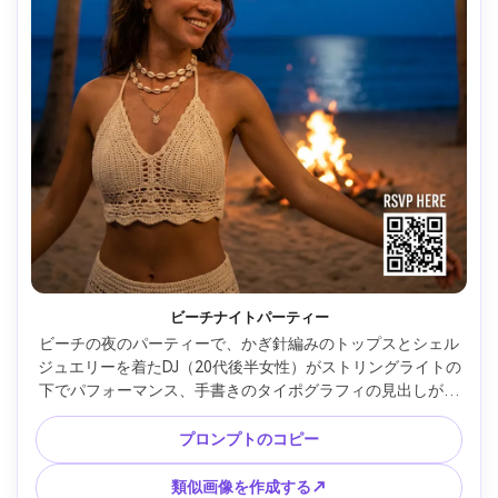
ビーチナイトパーティー
ビーチの夜のパーティーで、かぎ針編みのトップスとシェル
ジュエリーを着たDJ（20代後半女性）がストリングライトの
下でパフォーマンス、手書きのタイポグラフィの見出しが入
った垂直ポスターレイアウト、小さな情報ブロック、明確な
QR RSVPスペース、海の地平線と後ろの焚き火の輝き、涼し
プロンプトのコピー
い月明かりが混ざり合った暖かいファイヤーライト、Sony 
A7IV、85mm、ポートレートフレーミング、リラックスした
類似画像を作成する↗