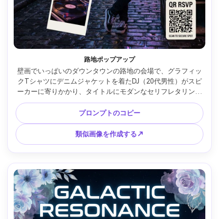
路地ポップアップ
壁画でいっぱいのダウンタウンの路地の会場で、グラフィッ
クTシャツにデニムジャケットを着たDJ（20代男性）がスピ
ーカーに寄りかかり、タイトルにモダンなセリフレタリング
とすっきりとしたセリフなしのディテールを備えた垂直ポス
ター構成、インセット写真としてのポラロイドスクラップブ
プロンプトのコピー
ックレイアウト、QR RSVP要素エリア、混合ネオンサイネー
ジライト、富士フイルムX-T5、35mm、テキスト用のネガテ
類似画像を作成する↗
ィブスペースを備えたオフセンターフレーミング、ストリー
トクールムード、リアルなテクスチャ、シャープなフォーカ
ス、高解像度、印刷可能なポスターアートワーク、透かしな
し --ar 4:5