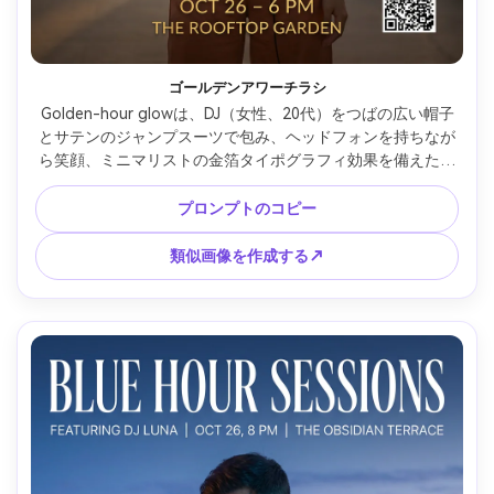
ゴールデンアワーチラシ
Golden-hour glowは、DJ（女性、20代）をつばの広い帽子
とサテンのジャンプスーツで包み、ヘッドフォンを持ちなが
ら笑顔、ミニマリストの金箔タイポグラフィ効果を備えた縦
型パーティーポスターデザイン、きれいな余白、日付と会場
のブロック、QR RSVPエリア、太陽のフレアと暖かいヘイ
プロンプトのコピー
ズ、Nikon D850、85mm、お世辞な目の高さの構図、エレガ
ントで明るいムード、ナチュラルシャドウ、リアルなディテ
類似画像を作成する↗
ール、高解像度、印刷可能なレイアウト、透かしなし --ar 
4:5