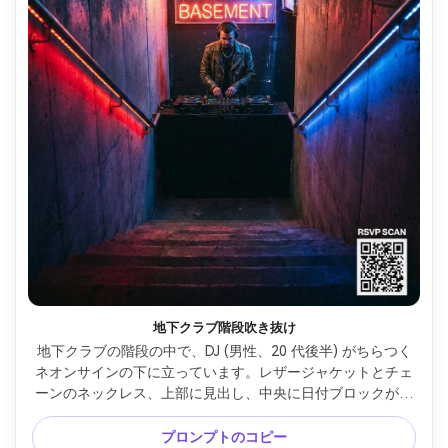
地下クラブ階段吹き抜け
地下クラブの階段の中で、DJ (男性、20 代後半) がちらつく
ネオンサインの下に立っています。レザージャケットとチェ
ーンのネックレス、上部に見出し、中央に日付ブロックが付
いた垂直パーティーポスター構成、右下に QR RSVP 要素、
ザラザラしたコンクリートの質感、ムーディーな赤と青の照
プロンプトのコピー