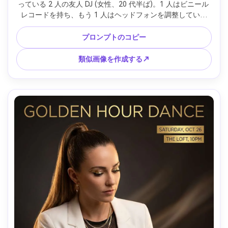
っている 2 人の友人 DJ (女性、20 代半ば)。1 人はビニール 
レコードを持ち、もう 1 人はヘッドフォンを調整していま
す。イベント タイトルにモダンなセリフ レタリングが施さ
れた垂直パーティー ポスターとしてデザインされており、時
プロンプトのコピー
間と住所のサンセリフの詳細がサポートされています。タイ
トルの周りに微妙な紙吹雪が散りばめられています。QR 
類似画像を作成する↗
RSVP 要素のための明確なネガティブ スペース、クラブの内
部が後ろにぼやけています。パープルとエレクトリック ブル
ーのカラージェル、ソフトボックス付きスタジオ ストロボ 
キー、Canon EOS R5、50mm、ウエストから鮮明なフレーミ
ング、明るいお祝いの雰囲気、リアルな照明フォーロフ、シ
ャープなフォーカス、高解像度、CMYK 安全な色、印刷可能
なレイアウト、ロゴなし、ウォーターマーマーなし