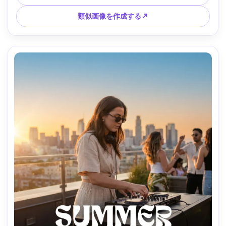
明、Sony A7III で撮影、35mm f/1.8、強力なリーディングラ
イン、映画のような緊張感、リアルなグレイン、シャープな
類似画像を作成する↗
被写体の焦点、高解像度、印刷可能なレイアウト、透かしな
し --ar 4:5