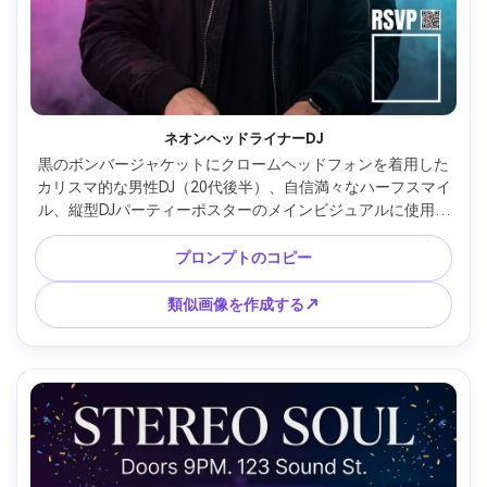
ネオンヘッドライナーDJ
黒のボンバージャケットにクロームヘッドフォンを着用した
カリスマ的な男性DJ（20代後半）、自信満々なハーフスマイ
ル、縦型DJパーティーポスターのメインビジュアルに使用さ
れたセンターポートレート、上部に太いヘッドラインタイポ
グラフィ、日付と会場のテキストブロック、右下にQR RSVP
プロンプトのコピー
用の専用ブランクスクエア、LEDパネルとフォグを備えたナ
イトクラブ背景、ネオンマゼンタとシアンのパレット、リム
類似画像を作成する↗
ライトとソフトフィル、Sony A7IVで撮影、85mm f/1.4、浅
い被写界深度ボケ、すっきりとしたグリッドレイアウト、高
コントラスト、エネルギッシュなムード、フォトリアルな肌
質感、ナチュラルなシャドウ、編集カラーグレーディング、
超シャープ、高解像度、印刷可能なポスターデザイン、鮮明
な読みやすいタイプ