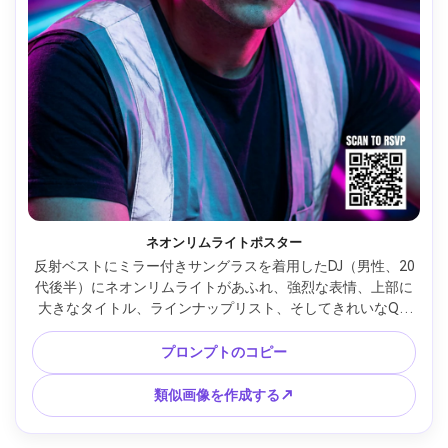
ネオンリムライトポスター
反射ベストにミラー付きサングラスを着用したDJ（男性、20
代後半）にネオンリムライトがあふれ、強烈な表情、上部に
大きなタイトル、ラインナップリスト、そしてきれいなQR 
RSVPスクエアを備えた縦型クラブポスターレイアウト、抽象
的なライトストリーク背景、強力なマゼンタリムとシアンの
プロンプトのコピー
塗りつぶし、ジェル付きスタジオストロボ、Canon EOS 
R5、85mm f/1.4、タイトなポートレートフレーミング、イン
類似画像を作成する↗
パクトの高いムード、リアルな肌の質感、鮮明なシャドウ、
高解像度、印刷可能なタイポグラフィ、透かしなし --ar 4:5