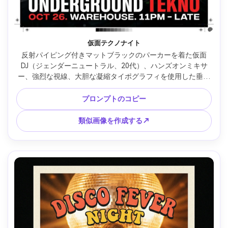
仮面テクノナイト
反射パイピング付きマットブラックのパーカーを着た仮面
DJ（ジェンダーニュートラル、20代）、ハンズオンミキサ
ー、強烈な視線、大胆な凝縮タイポグラフィを使用した垂直
テクノパーティーポスターレイアウト、グリッチアクセン
ト、バーコードのようなライン、クリアなQR RSVPスペー
プロンプトのコピー
ス、スピーカーとヘイズを備えたインダストリアルクラブの
背景、過酷なバックライトとレーザービーム、富士フイルム
類似画像を作成する↗
GFX100、63mm、ドラマチックなローアングル、ザラザラし
たエネルギッシュなムード、リアルな霧の拡散、シャープな
フォーカス、高解像度、安全なマージンを備えた印刷可能な
レイアウト、透かしなし --ar 4:5