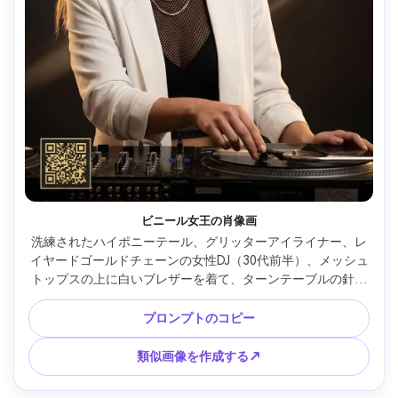
ビニール女王の肖像画
洗練されたハイポニーテール、グリッターアイライナー、レ
イヤードゴールドチェーンの女性DJ（30代前半）、メッシュ
トップスの上に白いブレザーを着て、ターンテーブルの針を
繊細に持って、縦型DJパーティーポスターのヒーローイメー
ジとしてスタイリングされています。ヘッドラインにはミニ
プロンプトのコピー
マリストの金箔タイポグラフィ効果があります。余白がすっ
きりしています。小さな情報ブロックです。専用のQRエリア
類似画像を作成する↗
です。暗いグラデーション背景に微妙な光の縞模様がありま
す。リムライトが優しい暖かいスポットライトです。Nikon 