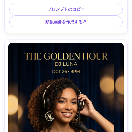
ント名の手書きタイポグラフィ、遊び心のある紙吹雪バース
ト、明確な日付とチケットライン、QR RSVPボックス、輝き
プロンプトのコピー
のあるハイライトを備えた暖かいタングステン照明、Leica 
SL2、50mm、対称的なディスコ反射を備えたセンター構
類似画像を作成する↗
図、懐かしい楽しいムード、リアルなハイライトと肌の質
感、高解像度、印刷可能なポスターアートワーク、透かしな
し --ar 4:5