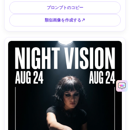
報階層を備えた垂直ポスター レイアウト、右下に QR RSVP 
要素、ソフト キーを備えたクールなアンビエント ライト、
プロンプトのコピー
Sony A7R V、50mm、ミッドショット フレーミング、落ち着
いた洗練されたムード、リアルな肌の質感、シャープな焦
類似画像を作成する↗
点、高解像度、印刷可能なポスター デザイン、透かしなし -
-ar 4:5