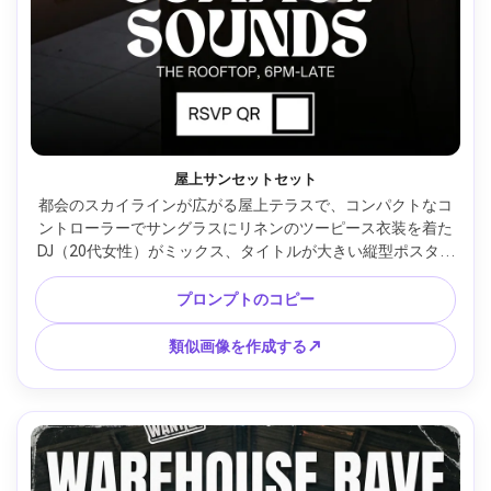
屋上サンセットセット
都会のスカイラインが広がる屋上テラスで、コンパクトなコ
ントローラーでサングラスにリネンのツーピース衣装を着た
DJ（20代女性）がミックス、タイトルが大きい縦型ポスター
レイアウト、会場と時間が小さく、QR RSVPのためのクリー
ンなスペース、暖かくて涼しいグラデーションスカイ、ソフ
プロンプトのコピー
トフレアとバウンスフィルのゴールデンアワー、ニコンZ6 
II、50mm、ややアングルを上げ、のんびりとした夏ムード、
類似画像を作成する↗
ナチュラルシャドウ、リアルな肌質感、高解像度、プリント
可能なポスターデザイン、透かしなし --ar 4:5