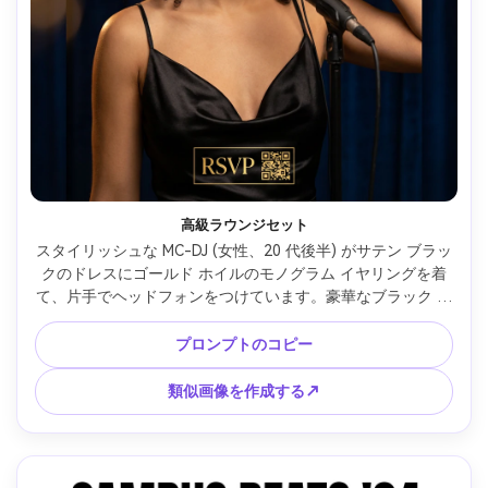
高級ラウンジセット
スタイリッシュな MC-DJ (女性、20 代後半) がサテン ブラッ
クのドレスにゴールド ホイルのモノグラム イヤリングを着
て、片手でヘッドフォンをつけています。豪華なブラック ア
ンド ゴールド スタイルの垂直パーティー ポスターとしてデ
ザインされています。モダンなセリフ レタリング、ミニマル
プロンプトのコピー
なレイアウト、鮮明な階層、予約済みの QR RSVP エリア、
微妙なボケ ライトを備えたダーク ベルベットの背景、ソフ
類似画像を作成する↗
ト キー ライトとリム ライト、Sony A1、85mm f/1.8、エレ
ガントなミッドショット フレーミング、プレミアム ムー
ド、ナチュラル シャドウ、フォトリアルなディテール、高解
像度、印刷可能なコントラスト、透かしなし --ar 4:5