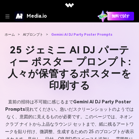
Media.io
無料で試す
ホーム
>
AIプロンプト
>
Gemini AI DJ Party Poster Prompts
25 ジェミニ AI DJ パーテ
ィー ポスター プロンプト:
人々が保管するポスターを
印刷する
直前の招待は不可能に感じるまで
Gemini AI DJ Party Poster
Prompts
現れてください。急いだスクリーンショットのようでは
なく、意図的に見えるものが必要です。このページでは、ネオン
クラブ ナイトから上品なラウンジ セットまで、紙に残るアートワ
ークを貼り付け、微調整、生成するための 25 のプロンプトが表示