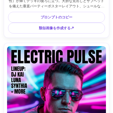
性）が輝くデッキの後ろに立つ。大胆な見出しとサブヘッド
を備えた垂直パーティーポスターレイアウト、シュールなコ
ントラストのためにコーナーのアクセントとして微妙に使用
された水彩画の花柄、QR RSVPブロック、スターフィールド
プロンプトのコピー
とライトトレイル、ネオンハイライトを備えたクールなブル
ー照明、Sony A1、50mm、センター構図、夢のような未来
類似画像を作成する↗
的なムード、リアルな照明と肌の質感、高解像度、印刷可能
なレイアウト、透かしなし --ar 4:5