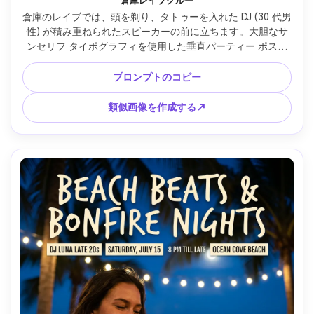
倉庫レイブクルー
倉庫のレイブでは、頭を剃り、タトゥーを入れた DJ (30 代男
性) が積み重ねられたスピーカーの前に立ちます。大胆なサ
ンセリフ タイポグラフィを使用した垂直パーティー ポスタ
ー デザイン、フォト コラージュ カバー スタイルのステッカ
ーと破れた紙のエッジのレイヤード、専用の QR RSVP ブロ
プロンプトのコピー
ック、スモーキーな雰囲気とストロボ ライト、ヘイズ付きの
ワイド バックライト、Canon EOS R6、24mm、ドラマチッ
類似画像を作成する↗
クなワイド フレーミング、強烈なハイ エネルギー ムード、
リアルなフォグとハイライト、高解像度、印刷可能なポスタ
ー レイアウト、透かしなし --ar 4:5