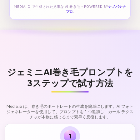
MEDIA.IO で生成された見事な AI 巻き毛 - POWERED BY
ナノバナナ
プロ
.
ジェミニAI巻き毛プロンプトを
3ステップで試す方法
Media.io は、巻き毛のポートレートの生成を簡単にします。AI フォト
ジェネレーターを使用して、プロンプトを 1 つ追加し、カール テクス
チャが本物に感じるまで素早く反復します。
1