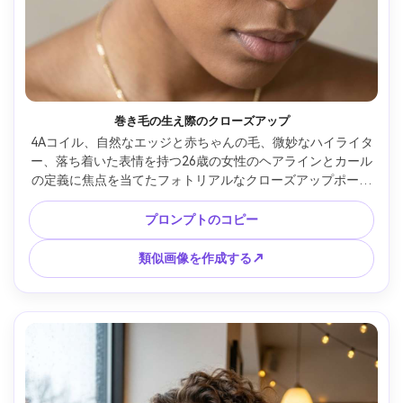
巻き毛の生え際のクローズアップ
4Aコイル、自然なエッジと赤ちゃんの毛、微妙なハイライタ
ー、落ち着いた表情を持つ26歳の女性のヘアラインとカール
の定義に焦点を当てたフォトリアルなクローズアップポート
レート。シンプルな金のチェーンを着用しています。中立的
な背景。穏やかな鏡面ハイライトを備えた柔らかいマクロス
プロンプトのコピー
タイルの照明。100mmマクロレンズの外観、浅い深さ;タイ
トなフレーミング、目が部分的に見える。リアルな質感、高
類似画像を作成する↗
解像度、シャープなディテール --ar 4:5