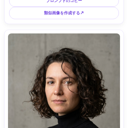
プロンプトのコピー
A7III、85mm f/1.8;タイトクロップ、ダイナミックアングル。
ザラザラした編集グレード、リアルな肌と髪のディテール、
類似画像を作成する↗
シャープなフォーカス --ar 4:5