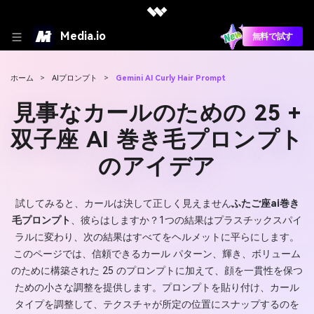
Media.io
無料で試す
ホーム
>
AIプロンプト
>
Gemini AI Curly Hair Prompt
見事なカールのための 25 +
双子座 AI 巻き毛プロンプト
のアイデア
試してみると、カールは決して正しく見えません
ふたご座ai巻き
毛プロンプト
、彼らはしますか？1つの結果はプラスチックスパイ
ラルに変わり、次の結果はすべてをヘルメットに平らにします。
このページでは、信頼できるカール パターン、輝き、ボリューム
のために構築された 25 のプロンプトに加えて、顔を一貫性を保つ
ための小さな調整を提供します。プロンプトを貼り付け、カール
タイプを調整して、テクスチャが所定の位置にスナップするのを