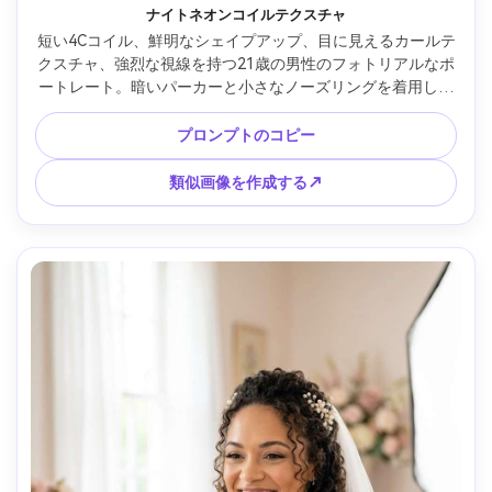
ナイトネオンコイルテクスチャ
短い4Cコイル、鮮明なシェイプアップ、目に見えるカールテ
クスチャ、強烈な視線を持つ21歳の男性のフォトリアルなポ
ートレート。暗いパーカーと小さなノーズリングを着用して
います。夜のネオンライトの路地。深い影のマゼンタとシア
ンのネオン照明。ニコン Z6II、50mm f/1.4;クローズアップ、
プロンプトのコピー
オフセンターフレーミング。ハイコントラストの映画グレー
ド、シャープなディテール、リアルな肌の質感 --ar 4:5
類似画像を作成する↗