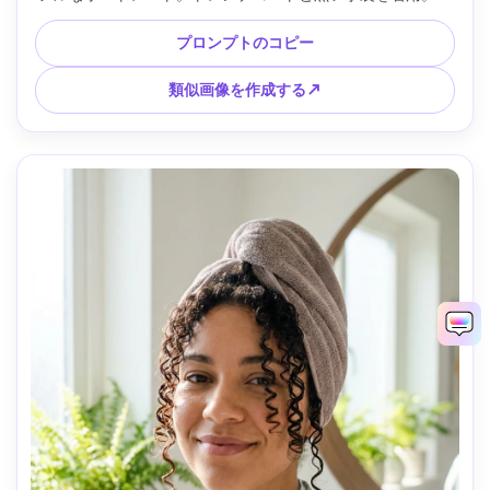
モーキーノワールのインテリア。ベネチアンブラインドシャ
ドウを備えたドラマチックな控えめな照明。85mmレンズの
プロンプトのコピー
外観、高いコントラスト;タイトなフレーミング、4分の3の角
度。モノクロフィルムグレード、リアルな肌質感、鮮明なデ
類似画像を作成する↗
ィテール --ar 4:5