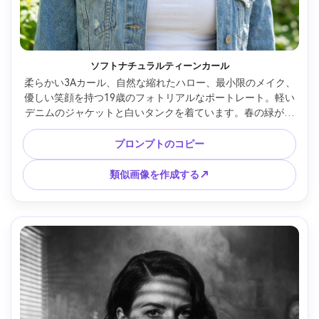
ソフトナチュラルティーンカール
柔らかい3Aカール、自然な縮れたハロー、最小限のメイク、
優しい笑顔を持つ19歳のフォトリアルなポートレート。軽い
デニムのジャケットと白いタンクを着ています。春の緑が広
がる屋外公園。明るいオープンシェード照明。ソニー 
A6400、56mm f/1.4;胸を上げたフレーミング、アイレベル。
プロンプトのコピー
フレッシュなカラーグレード、リアルなそばかすと肌の質
感、シャープな焦点 --ar 4:5
類似画像を作成する↗