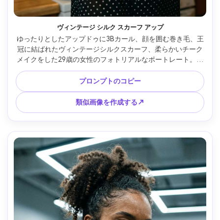
ヴィンテージ シルク スカーフ アップ
ゆったりとしたアップドゥに3Bカール、顔を囲む巻き毛、王
冠に結ばれたヴィンテージシルクスカーフ、柔らかいチーク
メイクをした29歳の女性のフォトリアルなポートレート。水
玉模様のブラウスとパールのスタッドを着ています。暖かい
色調の居心地の良いキッチン。ソフトキー付きのタングステ
プロンプトのコピー
ン実用的なライト;ライカ ルック、50mm f/1.4;ハーフボディ
フレーミング、穏やかな傾斜。フィルムのような暖かさ、リ
類似画像を作成する↗
アルな質感、高解像度 --ar 4:5