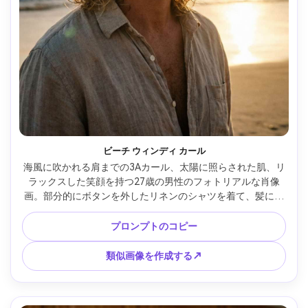
ビーチ ウィンディ カール
海風に吹かれる肩までの3Aカール、太陽に照らされた肌、リ
ラックスした笑顔を持つ27歳の男性のフォトリアルな肖像
画。部分的にボタンを外したリネンのシャツを着て、髪に塩
水の質感があります。ビーチの海岸線の背景。強いバックラ
イトとレンズフレアを伴う午後遅くの太陽。富士フイルム 
プロンプトのコピー
GFX、110mm f/2;クローズフレーミング、率直な雰囲気。自
然な肌質感、鋭い目元、暖かい海岸グレード --ar 4:5
類似画像を作成する↗