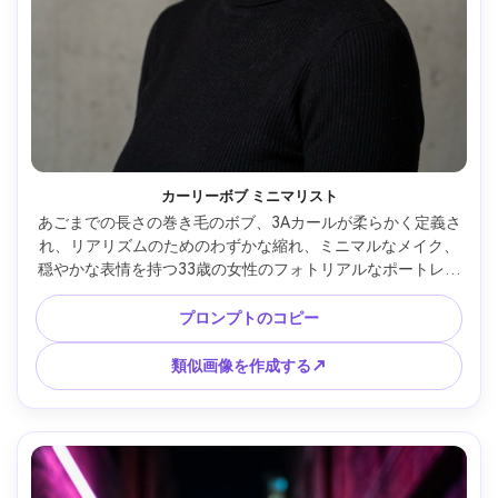
カーリーボブ ミニマリスト
あごまでの長さの巻き毛のボブ、3Aカールが柔らかく定義さ
れ、リアリズムのためのわずかな縮れ、ミニマルなメイク、
穏やかな表情を持つ33歳の女性のフォトリアルなポートレー
ト。黒のタートルネックを着ています。ミニマリストのコン
クリート壁の背景。ソフトスタジオストリップライト;キヤノ
プロンプトのコピー
ン R6、85mm f/2;センターヘッドショット、すっきりとした
構図。ニュートラル カラー グレード、自然な皮膚の毛穴、
類似画像を作成する↗
高リゾリューション --ar 4:5