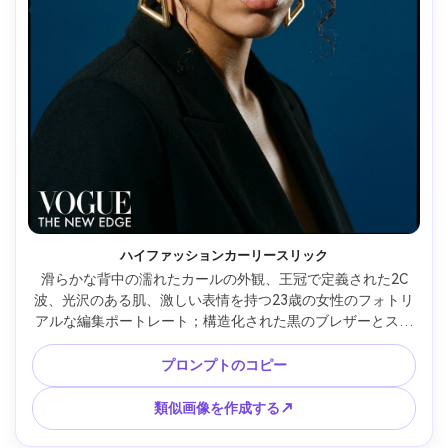
ハイファッションカーリースリック
滑らかな背中の濡れたカールの外観、王冠で定義された2C
波、光沢のある肌、激しい表情を持つ23歳の女性のフォトリ
アルな編集ポートレート；構造化された黒のブレザーとステ
ートメント イヤリングを着用しています。深い青のスタジオ
背景。鮮明なシャドウエッジと微妙なリムを備えたハードキ
プロンプトのコピー
ーライト。ハッセルブラッドルック、100mm;密接なフレー
ミング、強い顎の線の角度;ハイエンドマガジングレード、超
類似画像を作成する↗
詳細な肌質感 --ar 4:5