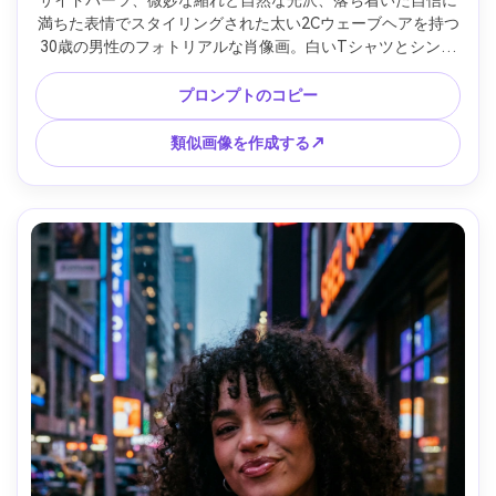
サイドパーツ、微妙な縮れと自然な光沢、落ち着いた自信に
満ちた表情でスタイリングされた太い2Cウェーブヘアを持つ
30歳の男性のフォトリアルな肖像画。白いTシャツとシンプ
ルな時計の上にチャコールブレザーを着ています。モダンな
オフィスの背景がかすかにぼやけています。拡散窓光;Canon 
プロンプトのコピー
R5、50mm f/1.8、クリーンボケ。ミッドクローズフレーミン
グ、ストレートオン構成。編集トーン、リアルな肌の毛穴、
類似画像を作成する↗
高ディテール、シャープな焦点 --ar 4:5