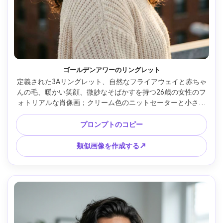
ゴールデンアワーのリングレット
定義された3Aリングレット、自然なフライアウェイと赤ちゃ
んの毛、暖かい笑顔、微妙なそばかすを持つ26歳の女性のフ
ォトリアルな肖像画；クリーム色のニットセーターと小さな
金色のフープを着ています。ゴールデンアワーに太陽が差し
込む街の屋上に立つ。柔らかいリムライトと穏やかな充
プロンプトのコピー
填;Sony A7IV、85mm f/1.4、浅い被写界深度ボケで撮影。胸
元のフレーミング、わずかな角度、目のタックが鋭い。暖か
類似画像を作成する↗
い映画のようなカラーグレード、自然な肌の質感、リアルな
影、高解像度 --ar 4:5