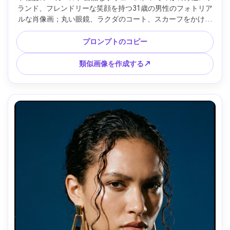
ランド、フレンドリーな笑顔を持つ31歳の男性のフォトリア
ルな肖像画；丸い眼鏡、ラクダのコート、スカーフをかけて
いる。ぼやけたラテアートの背景があるカフェの窓際に座っ
ています。暖かいインテリアが充填された柔らかい窓の光。
プロンプトのコピー
キヤノン R5、85mm f/1.8;ハーフボディフレーミング、率直
な構成。居心地の良いカラーグレード、リアルな肌と髪、シ
類似画像を作成する↗
ャープな焦点 --ar 4:5