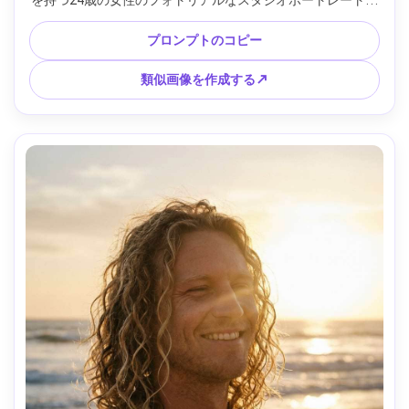
ノースリーブの白のトップスと大胆な赤の口紅を着ていま
す。シームレスなグレーの背景。柔らかい満ちることと微妙
プロンプトのコピー
な髪の光の美皿のキーライト;フェーズ 1 スタイルの高級外
観、80mm レンズ相当。中央の構成、胸アップ。鮮明なディ
類似画像を作成する↗
テール、自然な影、高解像度 --ar 4:5