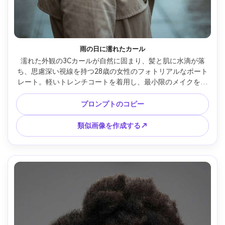
雨の日に濡れたカール
濡れた外観の3Cカールが自然に固まり、髪と肌に水滴が落
ち、思慮深い視線を持つ28歳の女性のフォトリアルなポート
レート。軽いトレンチコートを着用し、最小限のメイクをし
ています。反射のある雨の街の歩道。街灯からの鏡面ハイラ
イトを備えた曇りの柔らかい光。ソニー A7R V、35mm f/1.8;
プロンプトのコピー
タイトな頭と肩、率直な角度。超リアルな肌の質感、シャー
プな焦点、映画のようなグレーディング --ar 4:5
類似画像を作成する↗