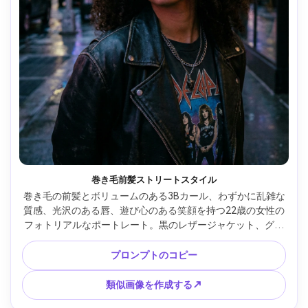
巻き毛前髪ストリートスタイル
巻き毛の前髪とボリュームのある3Bカール、わずかに乱雑な
質感、光沢のある唇、遊び心のある笑顔を持つ22歳の女性の
フォトリアルなポートレート。黒のレザージャケット、グラ
フィックTシャツ、シルバーのネックレスを重ねて着用。夕
暮れ時にネオンサインがある都会の通り。混合されたネオン
プロンプトのコピー
と周囲光、微妙なフィルム粒子;ニコン Z8、85mm f/1.8;クロ
ーズアップ、わずかなローアングル。ムーディーなカラーグ
類似画像を作成する↗
レーディング、リアルな影、高解像度 --ar 4:5