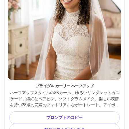
ブライダル カーリー ハーフアップ
ハーフアップスタイルの3Bカール、ゆるいリングレットカス
ケード、繊細なヘアピン、ソフトグラムメイク、楽しい表情
を持つ28歳の花嫁のフォトリアルなポートレート。アイボリ
ーレースのドレスと薄いベールを着ている。明るく風通しの
良い楽屋。拡散ウィンドウライトおよび柔らかい反射器の満
プロンプトのコピー
ちる;ソニー A1、85mm f/1.4;チェストアップフレーミング；
パステルの編集カラー、リアルな肌と髪、超シャープ --ar 