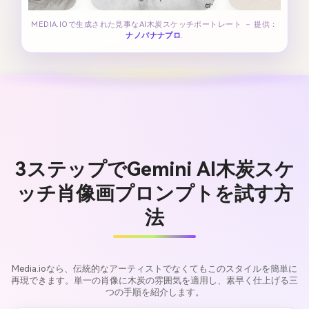
MEDIA.IOで生成された見事なAI木炭スケッチポートレート － 提供：
ナノバナナプロ
.
3ステップでGemini AI木炭スケ
ッチ肖像画プロンプトを試す方
法
Media.ioなら、伝統的なアーティストでなくてもこのスタイルを簡単に
再現できます。単一の肖像に木炭の雰囲気を適用し、素早く仕上げる三
つの手順を紹介します。