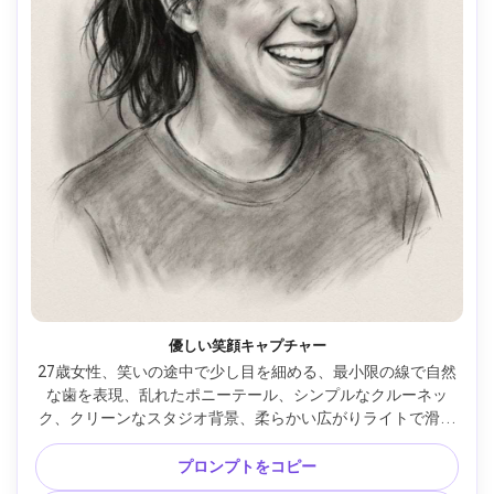
優しい笑顔キャプチャー
27歳女性、笑いの途中で少し目を細める、最小限の線で自然
な歯を表現、乱れたポニーテール、シンプルなクルーネッ
ク、クリーンなスタジオ背景、柔らかい広がりライトで滑ら
かな明暗、頬の優しいスミア、コントロールされた線の抑
制、生き生きとした温かいムード、リアルなプロポーショ
プロンプトをコピー
ン、85mmレンズ、浅い被写界深度 --ar 4:5