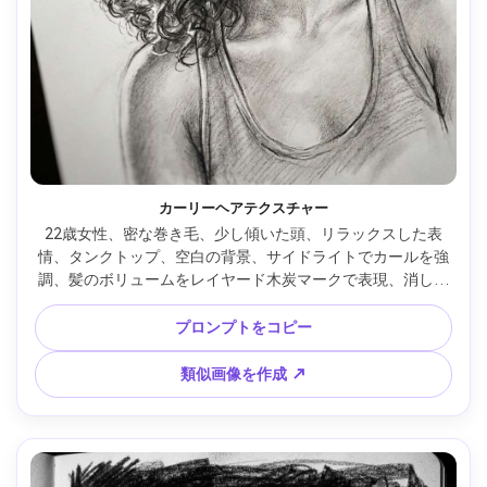
カーリーヘアテクスチャー
22歳女性、密な巻き毛、少し傾いた頭、リラックスした表
情、タンクトップ、空白の背景、サイドライトでカールを強
調、髪のボリュームをレイヤード木炭マークで表現、消しゴ
ムで拾った鋭いハイライト、柔らかくブレンドされた肌のト
ーン、目のエッジくっきり、自信あふれる現代的ムード、高
プロンプトをコピー
精細な描写、85mmレンズ、浅い被写界深度 --ar 4:5
類似画像を作成 ↗