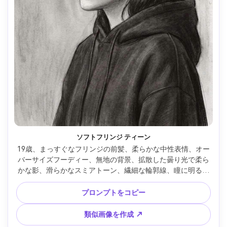
ソフトフリンジ ティーン
19歳、まっすぐなフリンジの前髪、柔らかな中性表情、オー
バーサイズフーディー、無地の背景、拡散した曇り光で柔ら
かな影、滑らかなスミアトーン、繊細な輪郭線、瞳に明るい
消しゴムハイライト、繊細な鼻の陰影、静かに内省的なムー
ド、リアルな左右対称 --ar 4:5
プロンプトをコピー
類似画像を作成 ↗