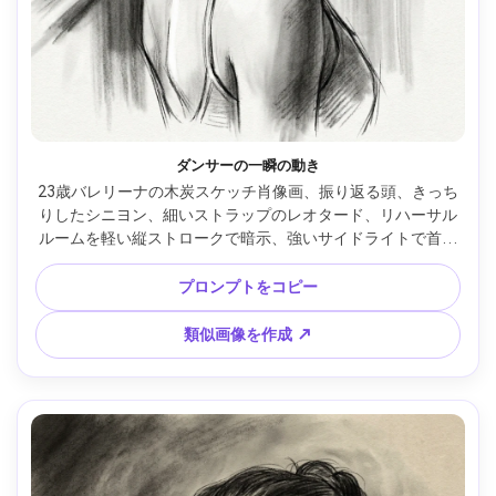
ダンサーの一瞬の動き
23歳バレリーナの木炭スケッチ肖像画、振り返る頭、きっち
りしたシニヨン、細いストラップのレオタード、リハーサル
ルームを軽い縦ストロークで暗示、強いサイドライトで首と
鎖骨を際立たせる、活気あるジェスチャーライン、木炭グラ
デーションのブレンド、シャープな顔立ち、優雅で落ち着い
プロンプトをコピー
たムード、ファインアートスケッチ風、85mmレンズ、浅い
被写界深度 --ar 4:5
類似画像を作成 ↗