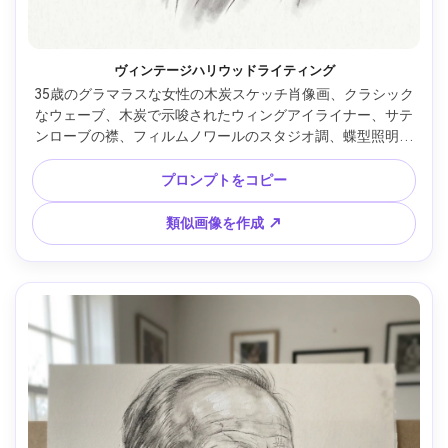
ヴィンテージハリウッドライティング
35歳のグラマラスな女性の木炭スケッチ肖像画、クラシック
なウェーブ、木炭で示唆されたウィングアイライナー、サテ
ンローブの襟、フィルムノワールのスタジオ調、蝶型照明で
頬に明るいハイライトと鼻下に影、滑らかなブレンド、クリ
ーンな負の空間、洗練された輪郭線、微かな背景の霞、時を
プロンプトをコピー
超えたエレガンス、精密な目と唇、85mmレンズ、浅い被写
界深度 --ar 4:5
類似画像を作成 ↗