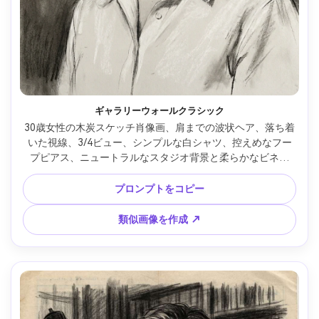
ギャラリーウォールクラシック
30歳女性の木炭スケッチ肖像画、肩までの波状ヘア、落ち着
いた視線、3/4ビュー、シンプルな白シャツ、控えめなフー
プピアス、ニュートラルなスタジオ背景と柔らかなビネッ
ト、上左からの劇的なキアロスクーロ照明、ぶどう木炭と圧
縮木炭のミックス、紙目が見える、練消しハイライトのチー
プロンプトをコピー
クボーン、目元のディテールが際立つ、背景の擦れは最小
限、エレガントなファインアート調、高精細、顔の輪郭エッ
類似画像を作成 ↗
ジがクリーン、85mmレンズ、浅い被写界深度 --ar 4:5