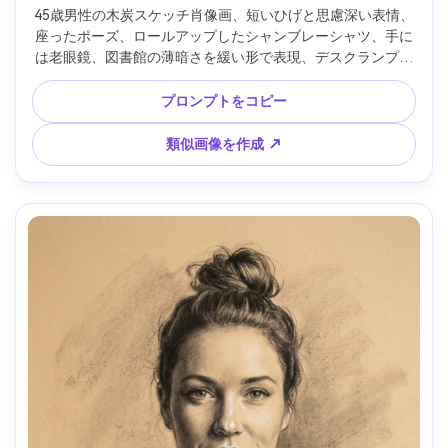
45歳男性の木炭スケッチ肖像画、短いひげと思慮深い表情、
座ったポーズ、ロールアップしたシャンブレーシャツ、手に
は老眼鏡、図書館の薄暗さを緩い形で表現、デスクランプに
よる深い影面、濃い圧縮木炭の黒、顎と額にクロスハッチン
グ、背景は擦れ、目に鋭いフォーカス、新聞紙調の質感、内
プロンプトをコピー
省的なムード、リアルな顔のプロポーション、85mmレン
ズ、浅い被写界深度 --ar 4:5
類似画像を作成 ↗