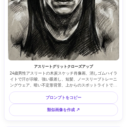
アスリートグリットクローズアップ
24歳男性アスリートの木炭スケッチ肖像画、消しゴムハイラ
イトで汗が示唆、強い眼差し、短髪、ノースリーブトレーニ
ングウェア、暗い不定形背景、上からのスポットライトで強
い眉の影、粗い木炭粒子、首と肩の荒々しいクロスハッチン
グ、鋭い顔の面、エネルギッシュなムード、高いリアリズ
プロンプトをコピー
ム、85mmレンズ、浅い被写界深度 --ar 4:5
類似画像を作成 ↗