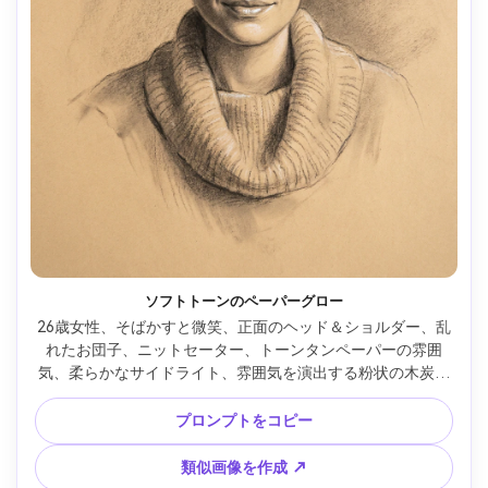
ソフトトーンのペーパーグロー
26歳女性、そばかすと微笑、正面のヘッド＆ショルダー、乱
れたお団子、ニットセーター、トーンタンペーパーの雰囲
気、柔らかなサイドライト、雰囲気を演出する粉状の木炭、
スティックでの優しいブレンド、鼻筋と下唇に消しゴムハイ
ライト、肩で自然なエッジロス、温かく親密な空気、優れた
プロンプトをコピー
肖像ドラフト技法、85mmレンズ、浅い被写界深度 --ar 4:5
類似画像を作成 ↗