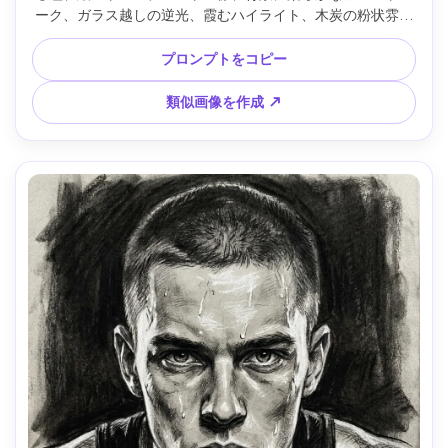
ーク、ガラス越しの逆光、霞むハイライト、木炭の粉状雰囲
気、ぼやけたエッジ、重めの中間調ブレンド、精密なまつ毛
と虹彩、憂いを帯びたムード、全体に見える紙の質感、
プロンプトをコピー
85mmレンズ、浅い被写界深度 --ar 4:5
類似画像を作成 ↗