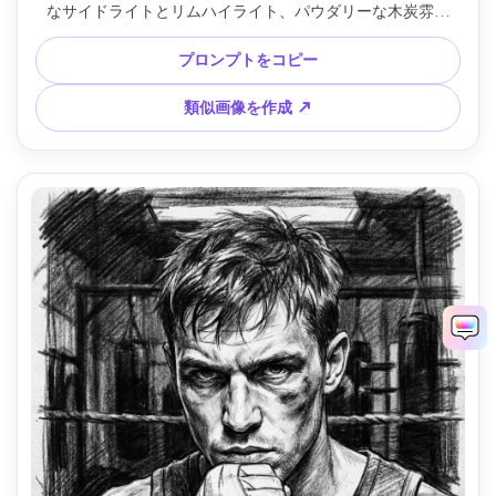
なサイドライトとリムハイライト、パウダリーな木炭雰囲
気、柔らかいエッジ、唇と虹彩のディテール、夢見心地で穏
やかなムード、質感ある紙目、85mmレンズ、浅い被写界深
プロンプトをコピー
度 --ar 4:5
類似画像を作成 ↗