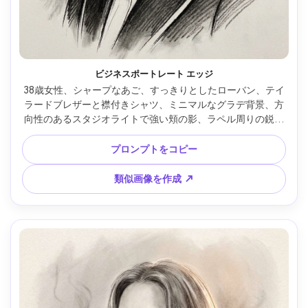
ビジネスポートレート エッジ
38歳女性、シャープなあご、すっきりとしたローバン、テイ
ラードブレザーと襟付きシャツ、ミニマルなグラデ背景、方
向性のあるスタジオライトで強い頬の影、ラペル周りの鋭い
線、コントロールされたクロスハッチング、ハイコントラス
ト、エグゼクティブな自信、目と眉の描写が詳細、85mmレ
プロンプトをコピー
ンズ、浅い被写界深度 --ar 4:5
類似画像を作成 ↗