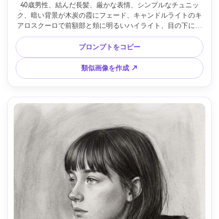
40歳男性、結んだ長髪、厳かな表情、シンプルなチュニッ
ク、暗い背景が木炭の霞にフェード、キャンドルライトのキ
アロスクーロで前額部と頬に明るいハイライト、目の下に深
い影、古典的なクロスハッチング、洗練された線、巨匠のム
ード、精密な解剖学と陰影、85mmレンズ、浅い被写界深度 
プロンプトをコピー
--ar 4:5
類似画像を作成 ↗