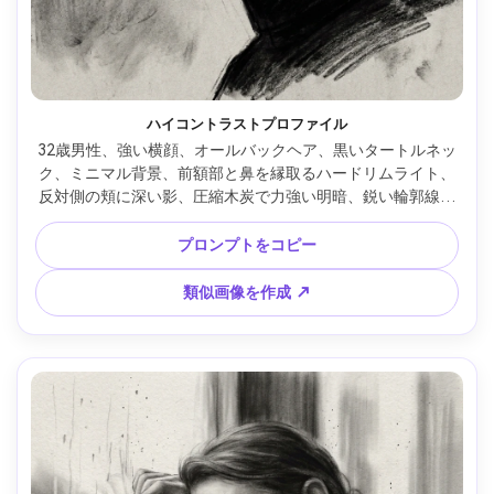
ハイコントラストプロファイル
32歳男性、強い横顔、オールバックヘア、黒いタートルネッ
ク、ミニマル背景、前額部と鼻を縁取るハードリムライト、
反対側の頬に深い影、圧縮木炭で力強い明暗、鋭い輪郭線、
コントロールされた擦れグラデーション、劇的なエディトリ
アルの雰囲気、美術館品質の陰影、リアルな解剖学、85mm
プロンプトをコピー
レンズ、浅い被写界深度 --ar 4:5
類似画像を作成 ↗