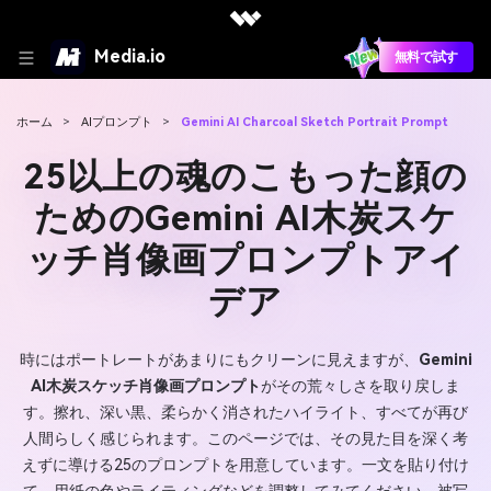
Media.io
無料で試す
ホーム
>
AIプロンプト
>
Gemini AI Charcoal Sketch Portrait Prompt
25以上の魂のこもった顔の
ためのGemini AI木炭スケ
ッチ肖像画プロンプトアイ
デア
時にはポートレートがあまりにもクリーンに見えますが、
Gemini
AI木炭スケッチ肖像画プロンプト
がその荒々しさを取り戻しま
す。擦れ、深い黒、柔らかく消されたハイライト、すべてが再び
人間らしく感じられます。このページでは、その見た目を深く考
えずに導ける25のプロンプトを用意しています。一文を貼り付け