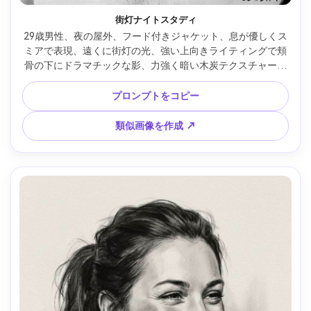
街灯ナイトスタディ
29歳男性、夜の屋外、フード付きジャケット、息が優しくス
ミアで表現、遠くに街灯の光、強い上向きライティングで頬
骨の下にドラマチックな影、力強く暗い木炭テクスチャー、
荒い背景の落書き、強烈なシネマティックなムード、正確な
顔構造、85mmレンズ、浅い被写界深度 --ar 4:5
プロンプトをコピー
類似画像を作成 ↗