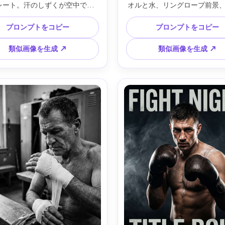
レート。汗のしずくが空中で静
オルと水、リングロープ前景
黒いグローブ、タイトな三つ編
リングライト、目立たぬあざ
い眼差し、リムライトの暗いリ
し、汗ばむ生え際、ドキュメ
プロンプトをコピー
プロンプトをコピー
、Canon R5・85mmレンズ・
的リアリズム、Nikon Z9・50
.4・高速シャッター感・顔とグロー
然な粒子・深い影・感情的な
類似画像を生成 ↗
類似画像を生成 ↗
ャープフォーカス・写実的な毛
ストーリー --ar 4:5
ィトリアルスポーツ照明 --ar 
4:5