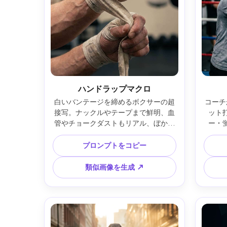
ハンドラップマクロ
白いバンテージを締めるボクサーの超
コーチ
接写。ナックルやテープまで鮮明、血
ット
管やチョークダストもリアル、ぼかし
ー・
たジム背景、Nikon Z8・105mmマク
情。So
ロ・f/3.2・柔らかい指向性光・リアル
ナミック
プロンプトをコピー
な毛穴・触感ディテール --ar 4:5
類似画像を生成 ↗