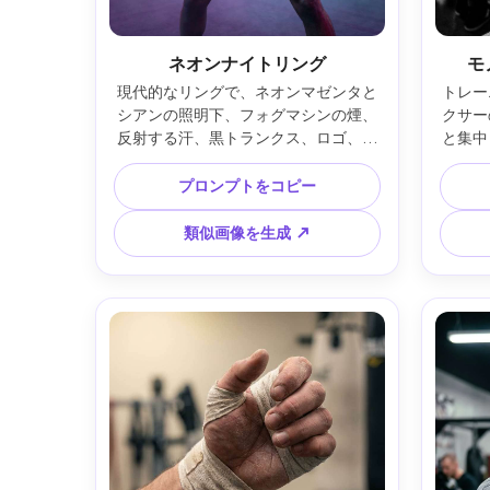
ネオンナイトリング
モ
現代的なリングで、ネオンマゼンタと
トレー
シアンの照明下、フォグマシンの煙、
クサー
反射する汗、黒トランクス、ロゴ、グ
と集中
ローブを挙げた自信あるポーズ。Sony 
ルムグ
A1・24-70mm(50mm)・f/2.0・鋭いエ
えめに
プロンプトをコピー
ディトリアル・鮮やかなネオンカラ
Leic
ー・リアルなスポーツポートレート --
レスな
類似画像を生成 ↗
ar 4:5