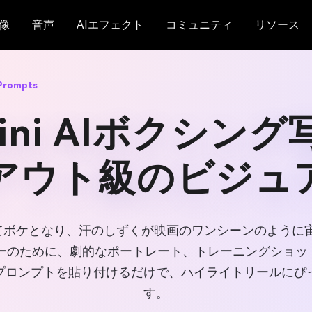
像
音声
AIエフェクト
コミュニティ
リソース
 Prompts
mini AIボクシン
アウト級のビジュ
てボケとなり、汗のしずくが映画のワンシーンのように
ーのために、劇的なポートレート、トレーニングショッ
プロンプトを貼り付けるだけで、ハイライトリールにぴ
す。