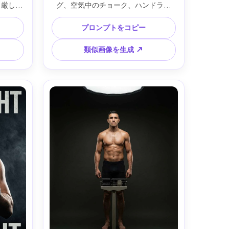
、厳しい
グ、空気中のチョーク、ハンドラッ
だが血無
プ、レンガ壁のヴィンテージポスタ
ンタリー
ー、1つの窓から光。Fujifilm GFX 
プロンプトをコピー
mm・自
100・63mm・ムーディーな色調・全
スポーツ
身撮影・リアルな質感・映画的リアリ
類似画像を生成 ↗
ズム --ar 4:5