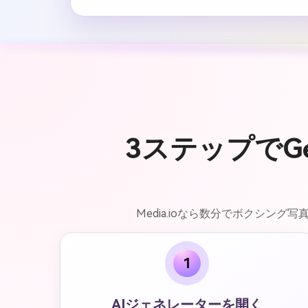
3ステップでG
Media.ioなら数分でボクシ
1
AIジェネレーターを開く