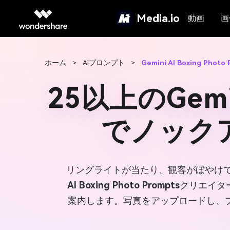
Media.io
動画
画
ホーム
>
AIプロンプト
>
Gemini AI Boxing Photo
25以上のGe
でノック
リングライトが当たり、観客がぼやけ
AI Boxing Photo Prompts
クリエイタ
案内します。写真をアップロードし、