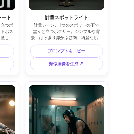
レート
計量スポットライト
に立つボ
計量シーン、1つのスポットの下で
イトポス
堂々と立つボクサー。シンプルな背
、激しい
景、はっきり浮かぶ筋肉、綺麗な肌テ
イドとリ
クスチャ、さりげない光沢、
on 
Hasselblad X2D・80mm・スタジオ的
プロンプトをコピー
り・ハイコ
ライティング・全身カット・ハイエン
・写実エ
ドスポーツリアリズム --ar 4:5
類似画像を生成 ↗
5