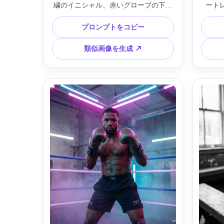
繍のイニシャル、赤いグローブの下に
ート
テープ、会場の霞とスポットライト光
止、
線、群衆は柔らかいボケ、ローアング
み、強
プロンプトをコピー
ルのヒーローフレーム。Sony A7IV・
ング背景
35mmレンズ・f/1.8・ドラマチックコ
f/1
類似画像を生成 ↗
ントラスト・リアルな肌感・映画的カ
ブにシ
ラーグレーディング・超高精細スポー
穴・エデ
ツ撮影 --ar 4:5