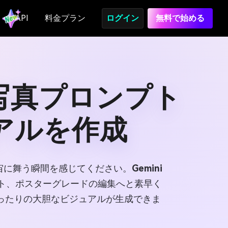
API
料金プラン
ログイン
無料で始める
グ写真プロンプト
アルを作成
宙に舞う瞬間を感じてください。
Gemini
ト、ポスターグレードの編集へと素早く
ったりの大胆なビジュアルが生成できま