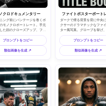
ノクロドキュメンタリー
ファイトポスターポート
ニング前にバンテージを巻くボ
ダークで煙る背景を背に中央
のモノクロポートレート。手元
クサーのドラマチックなファ
した顔のクローズアップ、フィ
ター風写真。グローブを挙げ
レイン、ハイコントラスト、控
視線、肩に汗とチョーク、サ
ぼやけたロッカールーム背景、
ムにハードライティング、Can
プロンプトをコピー
プロンプトをコピー
a M11風・35mm・自然光・タイム
R6・85mm・f/2.0・くっき
ムード・写実ディテール --ar 
ントラスト・文字用スペース
類似画像を生成 ↗
類似画像を生成 ↗
4:5
ディトリアル品質 --ar 4: