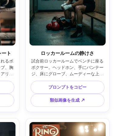
レート
ロッカールームの静けさ
たれるボ
試合前ロッカールームでベンチに座る
ーブ、胸
ボクサー。ヘッドホン、手にバンテー
、アリー
ジ、床にグローブ、ムーディーな上部
5・70-
ライト、ぼかしたミラー＆ロッカー、
浅い被写界
Sony A7R V・35mm・f/1.8・映画的テ
プロンプトをコピー
・リアル
ィール＆オレンジ調・リアルディテー
ル --ar 4:5
類似画像を生成 ↗