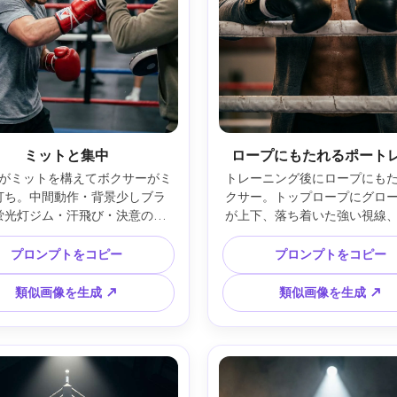
ミットと集中
ロープにもたれるポート
がミットを構えてボクサーがミ
トレーニング後にロープにも
打ち。中間動作・背景少しブラ
クサー。トップロープにグロ
蛍光灯ジム・汗飛び・決意の表
が上下、落ち着いた強い視線
ny A9 III・50mm・f/1.8・ダイ
ナライトの丸いボケ。Canon R
構図・写実的アクション --ar 
200mm(135mm)・f/2.8・
プロンプトをコピー
プロンプトをコピー
4:5
深度・映画的暖色ハイライト
ポートレート --ar 4:5
類似画像を生成 ↗
類似画像を生成 ↗