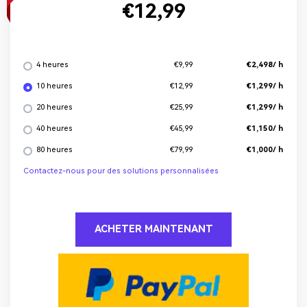
€12,99
4 heures
€2,498/ h
€9,99
10 heures
€1,299/ h
€12,99
20 heures
€1,299/ h
€25,99
40 heures
€1,150/ h
€45,99
80 heures
€1,000/ h
€79,99
Contactez-nous pour des solutions personnalisées
ACHETER MAINTENANT