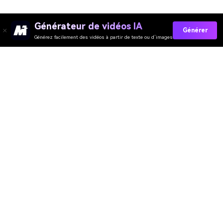
Générateur de vidéos IA
Générer
Générez facilement des vidéos à partir de texte ou d’images
Générateur de Vidéo
Générateur d’Images
Générateur de Musique
Templates & Filtres
Suppresseur de Filigrane