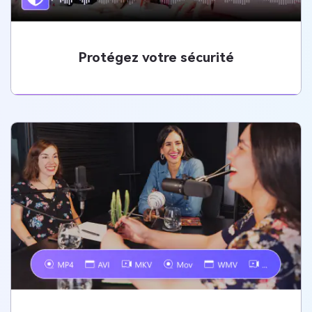
Essayez-Le Maintenant
Protégez votre sécurité
Protégez votre sécurité
Chez Media.io, nous accordons une grande importance à la
protection de votre vie privée. Vous pouvez être certain que
votre vie privée est protégée, car tous les fichiers audio ou
vidéo téléchargés sont automatiquement supprimés au bout
de 24 heures. Vous pouvez donc télécharger vos
enregistrements sans vous soucier des questions de
confidentialité !
Essayez-Le Maintenant