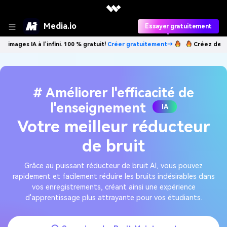
Media.io
Essayer gratuitement
à l’infini. 100 % gratuit!
Créer gratuitement→
Créez des images IA à l
# Améliorer l'efficacité de
l'enseignement
IA
Votre meilleur réducteur
de bruit
Grâce au puissant réducteur de bruit AI, vous pouvez
rapidement et facilement réduire les bruits indésirables dans
vos enregistrements, créant ainsi une expérience
d'apprentissage plus attrayante pour vos étudiants.