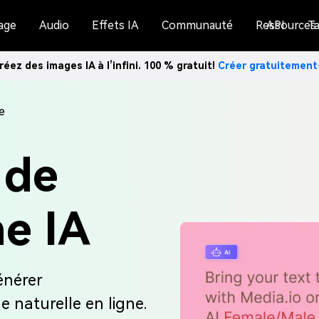
age
Audio
Effets IA
Communauté
Ressources
API
Ta
réez des images IA à l’infini. 100 % gratuit!
Créer gratuitemen
e
 de
ne IA
énérer
 naturelle en ligne.