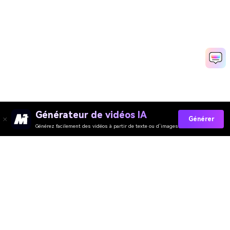
Générateur de vidéos IA
Générer
Générez facilement des vidéos à partir de texte ou d’images
Essayez Le Doublage Gratuitement
Media.io Online Tools Quality Rating：
4.7 (162,357 Votes)