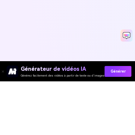
Générateur de vidéos IA
Générer
Générez facilement des vidéos à partir de texte ou d’images
Media.io Outils en Ligne
Évaluation de la Qualité :
4.7
(162,357 Votes)
Vous devez éditer, convertir ou compresser et télécharger au moins 1
fichier pour évaluer !
Nous avons déjà traité
361,137,775
fichiers d'une taille totale de