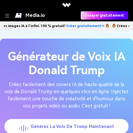
Media.io
Essayer gratuitement
es IA à l’infini. 100 % gratuit!
Créer gratuitement→
Créez des images I
Générateur de Voix IA
Donald Trump
Créez facilement des covers IA de haute qualité de la
voix de Donald Trump en quelques clics en ligne. Injectez
facilement une touche de créativité et d'humour dans
vos projets vidéo ou audio. C'est gratuit !
Générez La Voix De Trump Maintenant