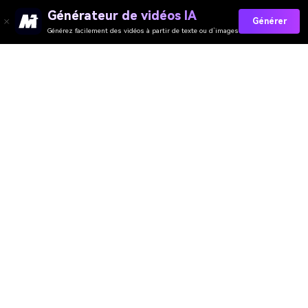
Générateur de vidéos IA
Générer
Générez facilement des vidéos à partir de texte ou d’images
Media.io Outils en Ligne
Évaluation de la Qualité :
4.7
(162,357 Votes)
Vous devez éditer, convertir ou compresser et télécharger au moins 1
fichier pour évaluer !
Nous avons déjà traité
359,725,558
fichiers d'une taille totale de
10,124
TB
Générateur de Vidéo
Générateur d’Images