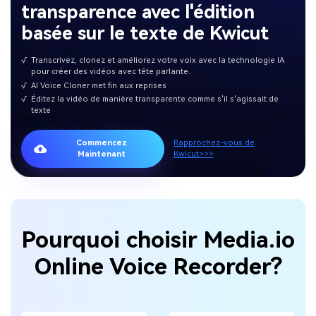
transparence avec l'édition
basée sur le texte de Kwicut
√
Transcrivez, clonez et améliorez votre voix avec la technologie IA
pour créer des vidéos avec tête parlante.
√
AI Voice Cloner met fin aux reprises
√
Éditez la vidéo de manière transparente comme s'il s'agissait de
texte
Commencez
Rapprochez-vous de
Maintenant
Kwicut>>>
Pourquoi choisir Media.io
Online Voice Recorder?