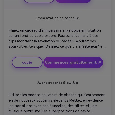
avec un zoom de caméra dans une bougie de gâteau 
d'anniversaire éteint. Faites toute l'ambiance se sentir 
élégante et significative.
Présentation de cadeaux
Filmez un cadeau d'anniversaire enveloppé en rotation 
sur un fond de table propre. Passez lentement à des 
clips montrant la révélation du cadeau. Ajoutez des 
sous-titres tels que «Devinez ce qu'il y a à l'intérieur? 'et' 
fait juste pour toi'. Affichez des transitions de 
mouvement étincelantes reliant chaque photo cadeau. 
Commencez gratuitement ↗
copie
Conclure par un message de remerciement. Parfait pour 
les créateurs qui font la promotion de vidéos cadeaux 
personnalisées sur les réseaux sociaux.
Avant et après Glow-Up
Utilisez les anciens souvenirs de photos qui s'estompent 
en de nouveaux souvenirs élégants Mettez en évidence 
les transitions avec des étincelles, des filtres et une 
musique optimiste. Les superpositions de texte 