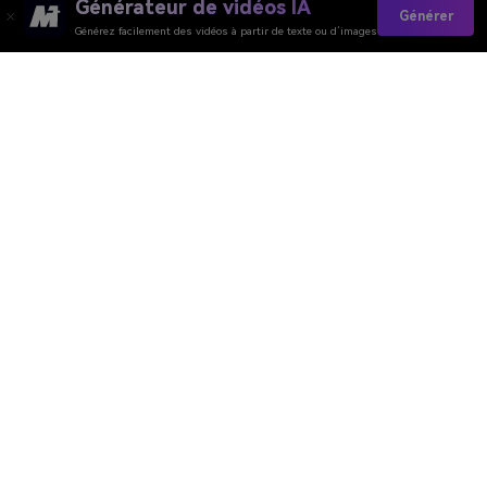
Générateur de vidéos IA
Générer
Générez facilement des vidéos à partir de texte ou d’images
Media.io Online Tools
Quality Rating:
4.7
(162,357 Votes)
You need to edit, convert or compress and download at least 1 file to
rate!
We've already perfectly processed
361,352,006
files with a total size of
10,124
TB
Générateur de Vidéo
Générateur d’Images
Générateur de Musique