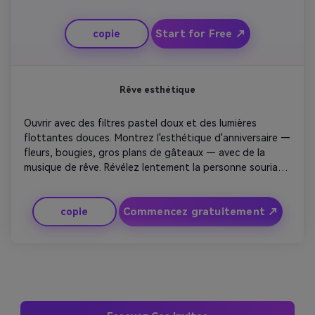
pourraient dire «alors vs maintenant» ou «regardez qui a 
brillé! '. Incluez des clips de rire entre les deux pour le 
Start for Free ↗
copie
garder au chaud. Terminez avec des acclamations 
d'anniversaire au ralenti alors que les confettis tombent. 
Optimisez-le pour les plates-formes verticales de forme 
courte pour attirer rapidement l'attention.
Rêve esthétique
Ouvrir avec des filtres pastel doux et des lumières 
flottantes douces. Montrez l'esthétique d'anniversaire — 
fleurs, bougies, gros plans de gâteaux — avec de la 
musique de rêve. Révélez lentement la personne souriant 
alors qu'un petit texte apparaît disant «Encore une 
année de magie». Utilisez des transitions élégantes de 
Commencez gratuitement ↗
copie
flou de mouvement. Fade à 'Happy Birthday' écrit en 
police cursive avec fond scintillant. Idéal pour le partage 
sur Instagram ou Reels avec une élégance subtile.