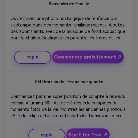
Souvenirs de famille
Ouvrez avec une photo nostalgique de l'enfance qui 
s'estompe dans des moments familiaux récents. Ajoutez 
des zooms lents avec de la musique de fond acoustique 
pour la chaleur. Soulignez les parents, les frères et les 
sœurs et le rire partagé. Utilisez des superpositions de 
texte qui disent «d'alors à maintenant» pour créer un 
Commencez gratuitement ↗
copie
flux émotionnel. Conclure avec le sourire de l'anniversaire 
pendant que l'écran s'estompe pour «Nous t'aimons! '. 
Gardez les visuels doux et sincères pour un impact 
émotionnel maximal.
Célébration de l'étape marquante
Commencez par une superposition de compte à rebours 
comme «Turning 30! «Associé à des éclairs rapides de 
moments forts de la vie. Montrez les anciennes photos à 
côté des clips actuels en utilisant des transitions à écran 
divisé. Ajoutez des moments textuels comme 'rêves 
réalisés' ou 'nouvelles aventures à venir'. Utilisez des tons 
Start for Free ↗
copie
dorés ou bordeaux doux pour un look mature. Terminez 