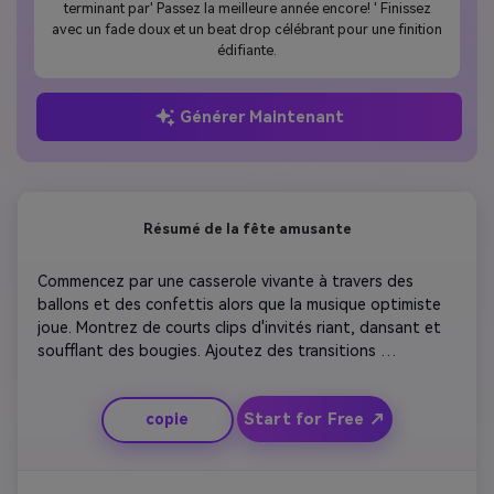
terminant par' Passez la meilleure année encore! ' Finissez
avec un fade doux et un beat drop célébrant pour une finition
édifiante.
Générer Maintenant
Résumé de la fête amusante
Commencez par une casserole vivante à travers des 
ballons et des confettis alors que la musique optimiste 
joue. Montrez de courts clips d'invités riant, dansant et 
soufflant des bougies. Ajoutez des transitions 
photographiques rapides entre les scènes d'ouverture du 
gâteau d'anniversaire et du cadeau. Superposez des 
Start for Free ↗
copie
légendes brillantes comme «La meilleure nuit de tous les 
temps! 'Ou' vous célébrer avec Style! '. Terminez avec un 
montage rapide de sourires et d'effets scintillants.