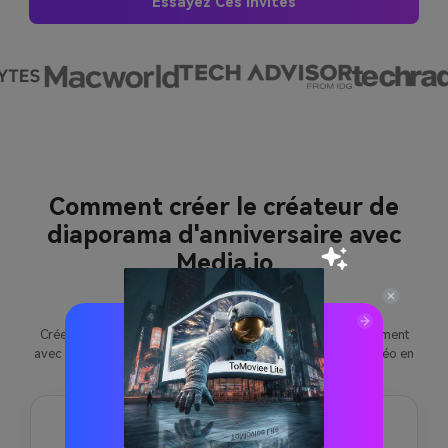
Essayez Ces Invites
Comment créer le créateur de
diaporama d'anniversaire avec
Media.io
Créez du contenu de birthday slideshow maker plus rapidement
avec Media.io à l'aide de texte en vidéo, image en vidéo, vidéo en
vidéo et des outils d'édition intégrés.
1