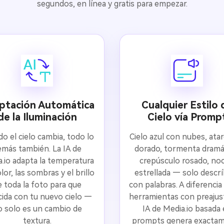
segundos, en línea y gratis para empezar.
ptación Automática
Cualquier Estilo 
de la Iluminación
Cielo vía Promp
o el cielo cambia, todo lo
Cielo azul con nubes, ata
emás también. La IA de
dorado, tormenta dramát
.io adapta la temperatura
crepúsculo rosado, no
lor, las sombras y el brillo
estrellada — solo descr
e toda la foto para que
con palabras. A diferencia 
cida con tu nuevo cielo —
herramientas con preajust
o solo es un cambio de
IA de Media.io basada
textura.
prompts genera exacta