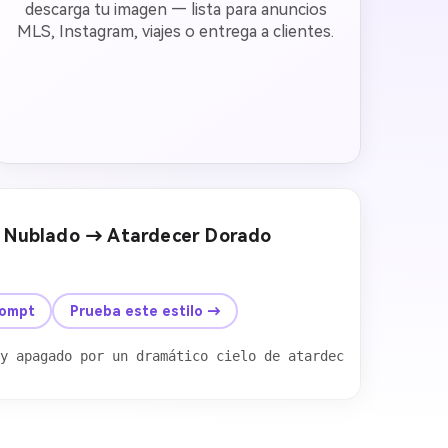
descarga tu imagen — lista para anuncios
MLS, Instagram, viajes o entrega a clientes.
lo Nublado → Atardecer Dorado
Después
rompt
Prueba este estilo →
s, luz dorada cálida proyectando sombras naturales en la
y apagado por un dramático cielo de atardecer dorado, nu