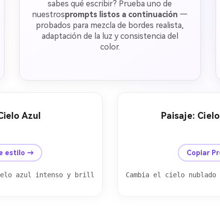
sabes qué escribir? Prueba uno de
nuestros
prompts listos a continuación
—
probados para mezcla de bordes realista,
adaptación de la luz y consistencia del
color.
Cielo Azul
Paisaje: Cie
Después
Antes
e estilo →
Copiar P
elo azul intenso y brillante con nubes blancas esponjosa
Cambia el cielo nublado 