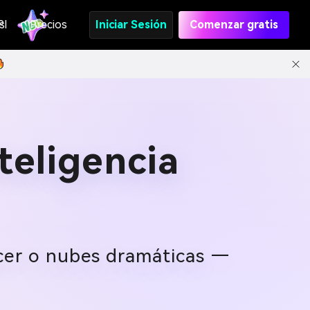
s
PI
Precios
Iniciar Sesión
Comenzar gratis
teligencia
ecer o nubes dramáticas —