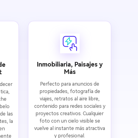
Inmobiliaria, Paisajes y
de
Más
t
Perfecto para anuncios de
rdecer
propiedades, fotografía de
ica,
viajes, retratos al aire libre,
che
contenido para redes sociales y
íbelo
proyectos creativos. Cualquier
de las
foto con un cielo visible se
es, la
vuelve al instante más atractiva
 en
y profesional.
mente