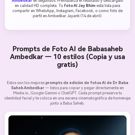
Ambedkar
en segundos. Previsualiza el resultado y descárgalo
en calidad HD completa. Tu
foto AI Jay Bhim
está lista para
compartir en WhatsApp, Instagram, Facebook, o como foto de
perfil en Ambedkar Jayanti (14 de abril).
Prompts de Foto AI de Babasaheb
Ambedkar — 10 estilos (Copia y usa
gratis)
Estos son los mejores
prompts de edición de fotos AI de Dr Baba
Saheb Ambedkar
— listos para copiar y pegar directamente en
Media.io, Google Gemini o ChatGPT. Cada prompt preserva tu
identidad facial y te coloca en una escena cinematográfica de homenaje
junto a Baba Saheb.