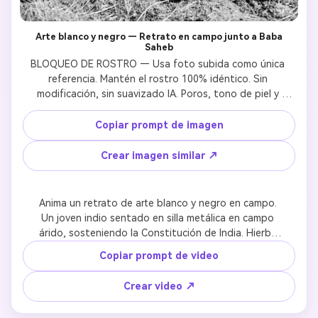
Arte blanco y negro — Retrato en campo junto a Baba
Saheb
BLOQUEO DE ROSTRO — Usa foto subida como única 
referencia. Mantén el rostro 100% idéntico. Sin 
modificación, sin suavizado IA. Poros, tono de piel y 
estructura facial naturales preservados.DR. BABASAHEB 
AMBEDKAR — Históricamente exacto: gafas redondas, 
Copiar prompt de imagen
cabello prolijamente peinado, traje negro formal, 
expresión calmada y digna.ESCENA: Retrato 
Crear imagen similar ↗
cinematográfico monocromático blanco y negro en campo 
abierto. Primer plano: joven indio confiado sentado en silla 
metálica minimalista, piernas cruzadas, vestido 
Anima un retrato de arte blanco y negro en campo. 
completamente de negro — abrigo largo, pantalón 
Un joven indio sentado en silla metálica en campo 
ancho, zapatos de cuero. Lentes aviador oscuros. 
árido, sosteniendo la Constitución de India. Hierba 
Sostiene el libro de la Constitución de la India, cabeza 
salvaje se mueve suavemente en el viento. El hombre 
Copiar prompt de video
ligeramente inclinada en contemplación. Detrás, Dr. 
eleva lentamente la cabeza desde la pose 
Babasaheb Ambedkar está de pie en traje negro formal, 
contemplativa, los lentes captan luz mientras mira 
Crear video ↗
figura protectora, mano gentil sobre el hombro del 
hacia arriba con resolución tranquila. Detrás, la figura 
hombre sentado. Terreno abierto de hierba silvestre 
de Babasaheb Ambedkar permanece protectora, el 
movida por el viento. Cielo brillante quemado, creando 