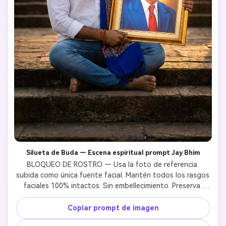
Silueta de Buda — Escena espiritual prompt Jay Bhim
BLOQUEO DE ROSTRO — Usa la foto de referencia 
subida como única fuente facial. Mantén todos los rasgos 
faciales 100% intactos. Sin embellecimiento. Preserva 
exacta la textura natural y expresión.AMBEDKAR EN 
MARCO — El retrato debe mostrar a Dr. B.R. Ambedkar 
Copiar prompt de imagen
con rostro exacto: gafas redondas, traje azul, corbata 