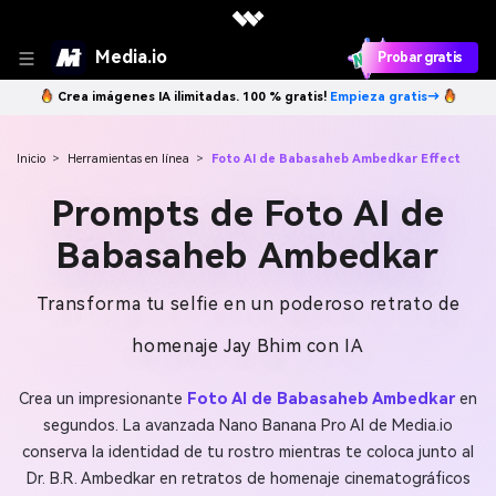
Media.io
Probar gratis
Crea imágenes IA ilimitadas. 100 % gratis!
Empieza gratis→
Inicio
>
Herramientas en línea
>
Foto AI de Babasaheb Ambedkar Effect
Prompts de Foto AI de
Babasaheb Ambedkar
Transforma tu selfie en un poderoso retrato de
homenaje Jay Bhim con IA
Crea un impresionante
Foto AI de Babasaheb Ambedkar
en
segundos. La avanzada Nano Banana Pro AI de Media.io
conserva la identidad de tu rostro mientras te coloca junto al
Dr. B.R. Ambedkar en retratos de homenaje cinematográficos