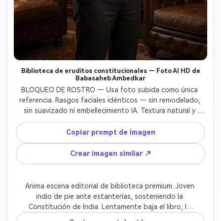
Biblioteca de eruditos constitucionales — Foto AI HD de
Babasaheb Ambedkar
BLOQUEO DE ROSTRO — Usa foto subida como única 
referencia. Rasgos faciales idénticos — sin remodelado, 
sin suavizado ni embellecimiento IA. Textura natural y 
proporciones preservadas.SCENA: Retrato editorial 
premium ultra-realista en gran biblioteca clásica con 
Copiar prompt de imagen
paneles de madera oscura. Estanterías de piso a techo 
con volúmenes de leyes. Luz cálida de lámpara de araña 
Crear imagen similar ↗
ámbar. Sillones Chesterfield de cuero clásico. El joven indio 
está en el centro, usando camisa blanca formal, 
pantalones oscuros y zapatos negros pulidos. Sostiene 
Anima escena editorial de biblioteca premium. Joven 
el libro de la Constitución de India al nivel del pecho, 
indio de pie ante estanterías, sosteniendo la 
mirando a la cámara con dignidad intelectual tranquila. 
Constitución de India. Lentamente baja el libro, lo 
Detrás en la pared, gran retrato imponente al óleo de Dr. 
cierra con reverencia y mira a la cámara con confianza 