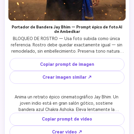
Portador de Bandera Jay Bhim — Prompt épico de foto AI
de Ambedkar
BLOQUEO DE ROSTRO — Usa foto subida como única 
referencia. Rostro debe quedar exactamente igual — sin 
remodelado, sin embellecimiento. Preserva tono natural, 
poros y línea del cabello.DR. B.R. AMBEDKAR — 
Representado como presencia divina luminosa en fondo 
Copiar prompt de imagen
superior: gafas redondas, traje azul formal, halo dorado 
detrás de la cabeza, mano derecha levantada en gesto 
Crear imagen similar ↗
de bendición (Abhaya mudra), expresión calmada y 
poderosa. Rostro históricamente exacto.SCENA: Retrato 
vertical épico cinematográfico. Primer plano: joven indio 
Anima un retrato épico cinematográfico Jay Bhim. Un 
seguro de sí mismo vestido con kurta azul marino oscuro y 
joven indio está en gran salón gótico, sostiene 
banda azul real diagonal. Levanta brazo derecho 
bandera azul Chakra Ashoka. Eleva lentamente la 
sosteniendo bandera azul con Chakra Ashoka (rueda azul 
bandera con expresión de orgullo y determinación — 
Copiar prompt de video
en bandera azul — símbolo Ambedkarita). Rostro muestra 
mandíbula firme, ojos enfocados. La bandera azul se 
orgullo y determinación. Sonríe con fuerza. Detrás, Dr. B.R. 
despliega dramáticamente como si fuera movida por 
Crear video ↗
Ambedkar como figura divina luminosa rodeada de 