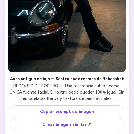
Auto antiguo de lujo — Sosteniendo retrato de Babasaheb
BLOQUEO DE ROSTRO — Usa referencia subida como 
ÚNICA fuente facial. El rostro debe quedar 100% igual. Sin 
remodelado. Barba y textura de piel naturales 
preservadas. Sin aspecto de IA.RETRATO DE AMBEDKAR 
EN MARCO — El gran retrato en marco debe mostrar a Dr. 
Copiar prompt de imagen
B.R. Ambedkar con rostro históricamente exacto: 
afeitado, gafas redondas, cabello peinado, traje azul 
Crear imagen similar ↗
marino, corbata roja, expresión intelectual calmada. 