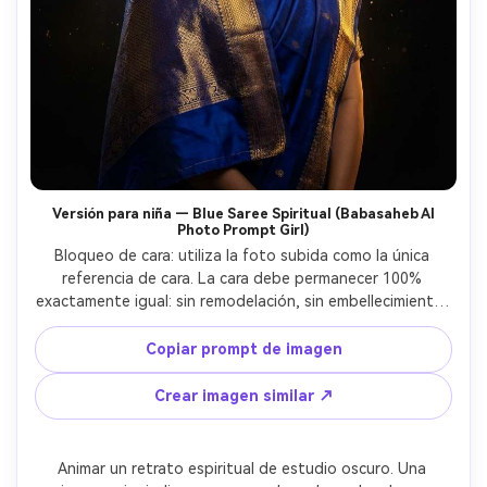
Versión para niña — Blue Saree Spiritual (Babasaheb AI
Photo Prompt Girl)
Bloqueo de cara: utiliza la foto subida como la única 
referencia de cara. La cara debe permanecer 100% 
exactamente igual: sin remodelación, sin embellecimiento, 
sin modificación de IA. Preservar la textura real de la piel, 
la estructura facial, el peinado, la edad y la expresión 
Copiar prompt de imagen
exactamente como original. Claridad facial Ultra-HD, 
aspecto completamente humano. DR. B.R. AMBEDKAR — 
Crear imagen similar ↗
Cara históricamente exacta de fuentes de archivo: gafas 
redondas, cabello abierto, expresión intelectual tranquila, 
traje formal azul. No hay exageración. Efecto divino solo 
Animar un retrato espiritual de estudio oscuro. Una 
de la iluminación. Escena: Retrato de estudio oscuro 