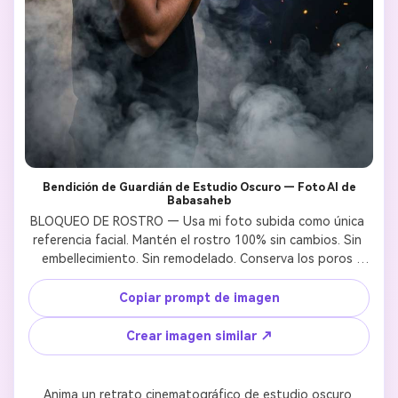
Bendición de Guardián de Estudio Oscuro — Foto AI de
Babasaheb
BLOQUEO DE ROSTRO — Usa mi foto subida como única 
referencia facial. Mantén el rostro 100% sin cambios. Sin 
embellecimiento. Sin remodelado. Conserva los poros 
naturales y la textura de la barba.DR. BABASAHEB 
AMBEDKAR — Debe coincidir con fotografías históricas 
Copiar prompt de imagen
auténticas: gafas redondas de marco negro, cabello 
peinado prolijamente, traje azul marino formal, corbata 
Crear imagen similar ↗
roja, expresión calmada y digna, sosteniendo el libro de la 
Constitución de India. Sin distorsión fantástica. Efecto 
divino solo a través de la iluminación.ESCENA: Retrato de 
Anima un retrato cinematográfico de estudio oscuro 