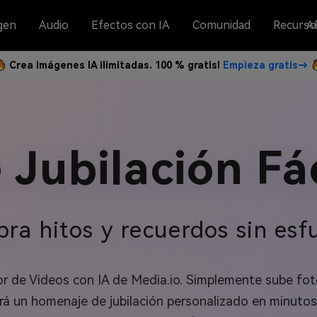
gen
Audio
Efectos con IA
Comunidad
Recurso
A
Crea imágenes IA ilimitadas. 100 % gratis!
Empieza gratis→
 Jubilación Fác
bra hitos y recuerdos sin esf
r de Videos con IA de Media.io. Simplemente sube fotos
ará un homenaje de jubilación personalizado en minutos