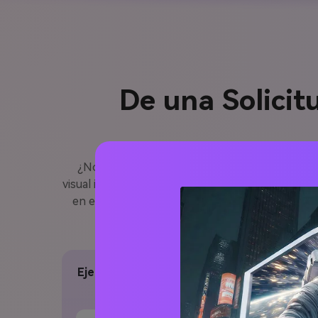
De una Solicit
¿No sabes por dónde empezar? Solo escribe un
visual impresionante. Desde un agradecimiento si
en emocionantes videos sin necesidad de editar. 
plataforma. Es ideal para quienes quier
Ejemplo de Solicitud: Celebrando una Vida
Dedicada