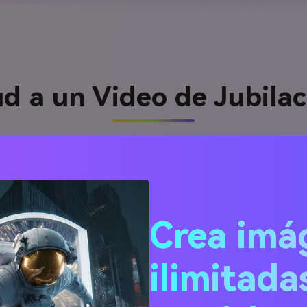
ud a un Video de Jubila
as líneas sentidas y deja que el motor de texto a video de M
ncero de parte de los colegas hasta un recorrido reflexivo d
Elige el clima: tranquilo, festivo o emotivo, y la IA entregará
en compartir significado, no complejidad técnica, y crear vide
Crea imá
Vida de Jub
ilimitada