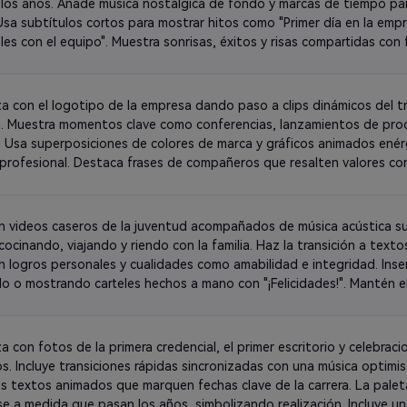
 los años. Añade música nostálgica de fondo y marcas de tiempo par
 Usa subtítulos cortos para mostrar hitos como "Primer día en la emp
les con el equipo". Muestra sonrisas, éxitos y risas compartidas con 
a con el logotipo de la empresa dando paso a clips dinámicos del tr
na. Muestra momentos clave como conferencias, lanzamientos de prod
 Usa superposiciones de colores de marca y gráficos animados enérgi
profesional. Destaca frases de compañeros que resalten valores com
. Termina con el texto: "¡Feliz jubilación – Te celebramos!" Todo el v
animado, 
con videos caseros de la juventud acompañados de música acústica su
 cocinando, viajando y riendo con la familia. Haz la transición a text
n logros personales y cualidades como amabilidad e integridad. Inser
o o mostrando carteles hechos a mano con "¡Felicidades!". Mantén el 
acogedor para permitir que cada instante tenga su espacio. 
a con fotos de la primera credencial, el primer escritorio y celebraci
s. Incluye transiciones rápidas sincronizadas con una música optimis
 textos animados que marquen fechas clave de la carrera. La palet
se a medida que pasan los años, simbolizando realización. Incluye un