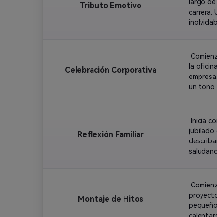
largo de
Tributo Emotivo
carrera.
inolvidab
 Comienz
la ofici
Celebración Corporativa
empresa.
un tono 
liderazgo
 Inicia 
jubilado
Reflexión Familiar
describa
saludand
 Comienz
proyecto
Montaje de Hitos
pequeños
calentar