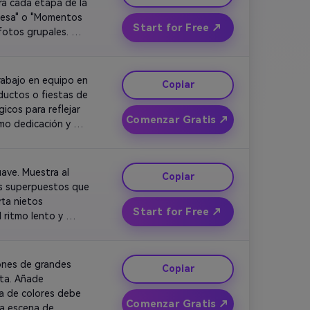
a cada etapa de la 
resa" o "Momentos 
Start for Free ↗
fotos grupales. 
Termina con un primer plano de la sonrisa del jubilado iluminada por una luz cálida. 
abajo en equipo en 
Copiar
uctos o fiestas de 
cos para reflejar 
Comenzar Gratis ↗
o dedicación y 
ideo debe sentirse 
ave. Muestra al 
Copiar
os superpuestos que 
ta nietos 
Start for Free ↗
ritmo lento y 
ones de grandes 
Copiar
ta. Añade 
a de colores debe 
Comenzar Gratis ↗
a escena de 