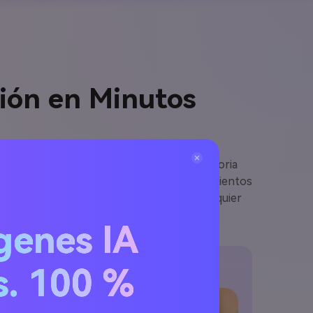
ción en Minutos
edia.io transforme tu mensaje en una historia
e logros, esta herramienta convierte sentimientos
 videos cortos listos para compartir en cualquier
os de jubilación que realmente impactan.
genes IA
ilado
s. 100 %