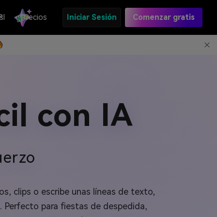
s
PI
Precios
Iniciar Sesión
Comenzar gratis
il con IA
uerzo
, clips o escribe unas líneas de texto,
. Perfecto para fiestas de despedida,