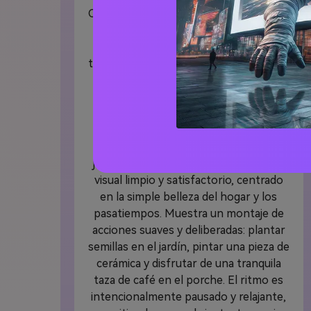
Comienza con una composición vertical
y móvil en ángulo bajo que capture el
ajetreo de una mañana de camino al
trabajo, enfocando pies que se mueven
deprisa. Luego, un zoom dramático
revela a la misma persona, ahora
relajada, sentándose en un columpio
de porche, con el maletín de trabajo
reemplazado por una cesta de
jardinería. Haz la transición a un estilo
visual limpio y satisfactorio, centrado
en la simple belleza del hogar y los
pasatiempos. Muestra un montaje de
acciones suaves y deliberadas: plantar
semillas en el jardín, pintar una pieza de
cerámica y disfrutar de una tranquila
taza de café en el porche. El ritmo es
intencionalmente pausado y relajante,