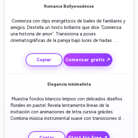
Romance Bollywoodense
 Comienza con clips energéticos de bailes de familiares y 
amigos. Destella un texto brillante que dice ‘Comienza 
una historia de amor’. Transiciona a poses 
cinematográficas de la pareja bajo luces de hadas. 
Sincroniza cada toma con ritmos dinámicos. Finaliza con 
tipografía audaz presentando los nombres de la pareja y 
Comenzar gratis ↗
Copiar
la fecha de la boda sobre fuegos artificiales en forma de 
corazón. 
Elegancia minimalista
 Muestra fondos blancos limpios con delicados diseños 
florales en pastel. Revela lentamente líneas de la 
invitación con animaciones de letra cursiva gráciles. 
Combina música instrumental suave con transiciones de 
degradado sutiles. Destaca movimientos delicados para 
transmitir sofisticación. Concluye con un fundido cálido 
Start for Free ↗
Copiar
mostrando detalles de RSVP. 