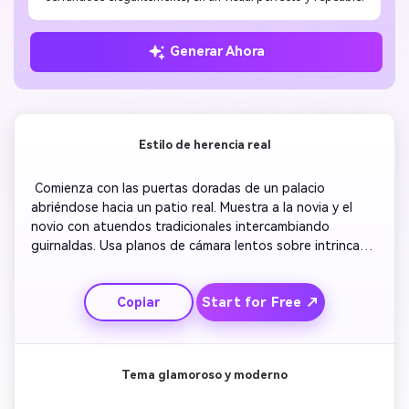
Generar Ahora
Estilo de herencia real
 Comienza con las puertas doradas de un palacio 
abriéndose hacia un patio real. Muestra a la novia y el 
novio con atuendos tradicionales intercambiando 
guirnaldas. Usa planos de cámara lentos sobre intrincada 
decoración y diyas parpadeantes. Agrega transiciones 
ornamentadas de marcos mostrando el texto de la 
Start for Free ↗
Copiar
invitación con fuentes regias. Finaliza con imágenes 
aéreas tipo dron de fuegos artificiales iluminando el cielo 
nocturno del palacio. Acompaña con música suave de 
sitar para dar un efecto emotivo. 
Tema glamoroso y moderno