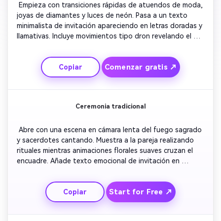
 Empieza con transiciones rápidas de atuendos de moda, 
joyas de diamantes y luces de neón. Pasa a un texto 
minimalista de invitación apareciendo en letras doradas y 
llamativas. Incluye movimientos tipo dron revelando el 
montaje de la boda en un lugar de lujo. Añade efectos de 
confeti con música india moderna y animada. Cierra con 
Comenzar gratis ↗
Copiar
un mensaje brillante, ‘Reserva la fecha’ sobre luces de 
fondo centelleantes. 
Ceremonia tradicional
 Abre con una escena en cámara lenta del fuego sagrado 
y sacerdotes cantando. Muestra a la pareja realizando 
rituales mientras animaciones florales suaves cruzan el 
encuadre. Añade texto emocional de invitación en 
fuentes ornamentadas con tonos rojos y naranjas. 
Termina con delicadas percusiones de tabla 
Start for Free ↗
Copiar
sincronizadas con transiciones de brillo dorado. 