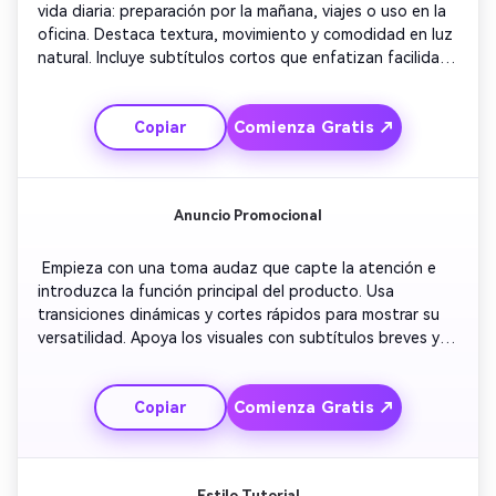
vida diaria: preparación por la mañana, viajes o uso en la 
oficina. Destaca textura, movimiento y comodidad en luz 
natural. Incluye subtítulos cortos que enfatizan facilidad 
y beneficios. Mantén un tono brillante y cinematográfico 
en todo momento. Termina con un usuario sonriente y 
Comienza Gratis ↗
Copiar
mensaje de marca para conectar emocionalmente con el 
espectador. 
Anuncio Promocional
 Empieza con una toma audaz que capte la atención e 
introduzca la función principal del producto. Usa 
transiciones dinámicas y cortes rápidos para mostrar su 
versatilidad. Apoya los visuales con subtítulos breves y 
efectivos resaltando los beneficios clave. Incluye una 
revelación de logo a mitad del video para facilitar el 
Comienza Gratis ↗
Copiar
recuerdo. Termina con una llamada a la acción clara 
motivando a los espectadores a visitar o comprar. 
Estilo Tutorial