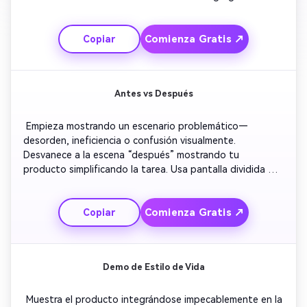
de fondo ligera y subtítulos alineados con los toques del 
usuario. Transiciona entre secciones suavemente para 
Comienza Gratis ↗
Copiar
mantener el interés. Termina con una imagen destacada 
del logo de la app y una llamada a la acción para 
descargar. 
Antes vs Después
 Empieza mostrando un escenario problemático—
desorden, ineficiencia o confusión visualmente. 
Desvanece a la escena “después” mostrando tu 
producto simplificando la tarea. Usa pantalla dividida o 
gráficos deslizantes para comparar directamente. Agrega 
narración explicando los beneficios concisamente. 
Comienza Gratis ↗
Copiar
Termina con visuales de satisfacción de cliente y un 
eslogan que resume la transformación. 
Demo de Estilo de Vida
 Muestra el producto integrándose impecablemente en la 