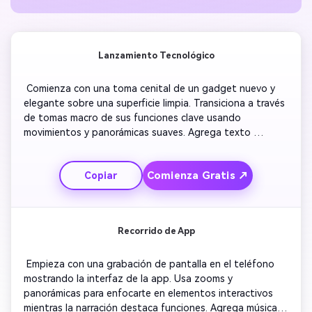
Lanzamiento Tecnológico
 Comienza con una toma cenital de un gadget nuevo y 
elegante sobre una superficie limpia. Transiciona a través 
de tomas macro de sus funciones clave usando 
movimientos y panorámicas suaves. Agrega texto 
superpuesto para resaltar innovación y diseño. Muestra 
escenarios de uso en entornos brillantes y minimalistas. 
Comienza Gratis ↗
Copiar
Incluye música de fondo animada para mantener la 
energía. Termina con una salida de marca que invita a los 
espectadores a explorar más. 
Recorrido de App
 Empieza con una grabación de pantalla en el teléfono 
mostrando la interfaz de la app. Usa zooms y 
panorámicas para enfocarte en elementos interactivos 
mientras la narración destaca funciones. Agrega música 