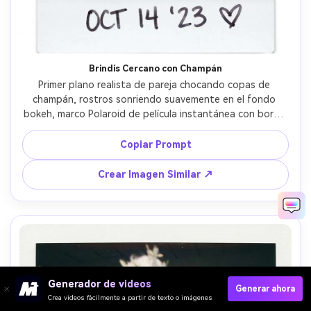
Brindis Cercano con Champán
Primer plano realista de pareja chocando copas de 
champán, rostros sonriendo suavemente en el fondo 
bokeh, marco Polaroid de película instantánea con borde 
blanco, destello de flash en el cristal, grano sutil y 
desvanecimiento cálido, tomada con lente 85mm, poca 
Copiar Prompt
profundidad de campo, fecha manuscrita y pequeño 
corazón en el borde, luz cinematográfica suave --ar 4:5
Crear Imagen Similar ↗
Generador de videos
Generar ahora
Crea videos fácilmente a partir de texto o imágenes