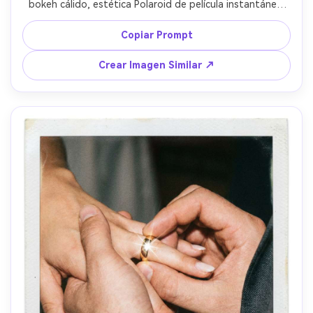
bokeh cálido, estética Polaroid de película instantánea 
con marco blanco limpio y motas de polvo sutiles, flash en 
cámara para sensación clásica de recepción, poros 
Copiar Prompt
naturales y textura de piel realista, tomada con 85mm 
f/1.4, encuadre íntimo, gradación cálida nostálgica, 
Crear Imagen Similar ↗
iluminación cinematográfica suave --ar 4:5