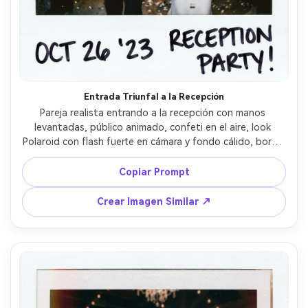
Entrada Triunfal a la Recepción
Pareja realista entrando a la recepción con manos 
levantadas, público animado, confeti en el aire, look 
Polaroid con flash fuerte en cámara y fondo cálido, borde 
blanco con fecha garabateada, grano visible y leve 
desenfoque por movimiento, lente de 28mm, ambiente 
Copiar Prompt
festivo de alta energía --ar 4:5
Crear Imagen Similar ↗