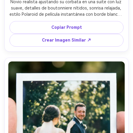
Novio realista ajustando su corbata en una suite con luz 
suave, detalles de boutonniere nítidos, sonrisa relajada, 
estilo Polaroid de película instantánea con borde blanco y 
negros ligeramente desvanecidos, flash en cámara 
creando reflejos definidos, leve grano de película, estilo 
Copiar Prompt
editorial pero espontáneo, tomada en Sony A7IV con 
85mm f/1.8, retrato medio cuerpo, sello de fecha 
Crear Imagen Similar ↗
manuscrita en el margen inferior --ar 4:5