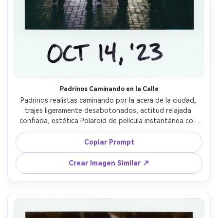
Padrinos Caminando en la Calle
Padrinos realistas caminando por la acera de la ciudad, 
trajes ligeramente desabotonados, actitud relajada 
confiada, estética Polaroid de película instantánea con 
marco blanco y desvanecimiento suave de color, flash en 
cámara como una instantánea nocturna, grano sutil, 
Copiar Prompt
tomada con lente de 35mm, ángulo bajo y leve inclinación 
para efecto espontáneo, fecha manuscrita en el borde --
Crear Imagen Similar ↗
ar 4:5