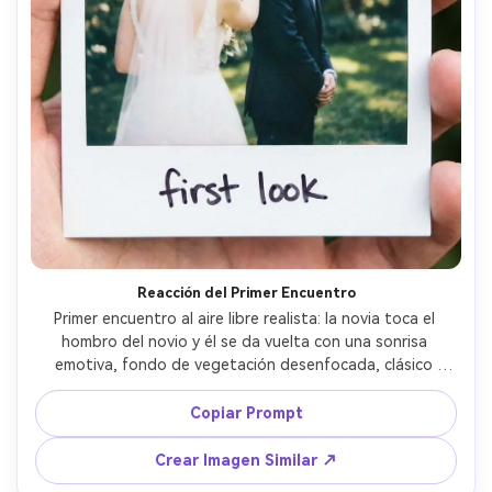
Reacción del Primer Encuentro
Primer encuentro al aire libre realista: la novia toca el 
hombro del novio y él se da vuelta con una sonrisa 
emotiva, fondo de vegetación desenfocada, clásico 
marco Polaroid de película instantánea con borde blanco, 
leyenda manuscrita “primer vistazo”, grano suave, sutil 
Copiar Prompt
viñeta, flash en cámara equilibrado con luz natural, toma 
con lente de 35mm, encuadre medio, ambiente emotivo --
Crear Imagen Similar ↗
ar 4:5