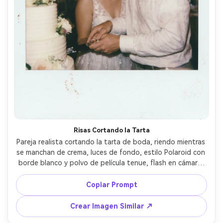
Risas Cortando la Tarta
Pareja realista cortando la tarta de boda, riendo mientras 
se manchan de crema, luces de fondo, estilo Polaroid con 
borde blanco y polvo de película tenue, flash en cámara, 
grano suave y luces altas desvaídas, tomada con 35mm, 
encuadre espontáneo, ambiente juguetón y acogedor --
Copiar Prompt
ar 4:5
Crear Imagen Similar ↗