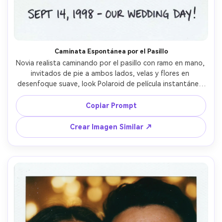
Caminata Espontánea por el Pasillo
Novia realista caminando por el pasillo con ramo en mano, 
invitados de pie a ambos lados, velas y flores en 
desenfoque suave, look Polaroid de película instantánea 
con flash brillante y grano suave, enfoque imperfecto 
como una instantánea real, borde blanco con fecha 
Copiar Prompt
manuscrita, tomada con lente de 28mm, composición 
vertical, energía cinematográfica alegre de boda --ar 4:5
Crear Imagen Similar ↗