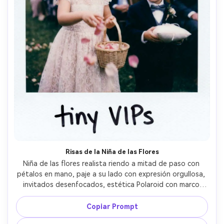
Risas de la Niña de las Flores
Niña de las flores realista riendo a mitad de paso con 
pétalos en mano, paje a su lado con expresión orgullosa, 
invitados desenfocados, estética Polaroid con marco 
blanco y leyenda manuscrita “pequeñas VIPs”, flash en 
cámara, grano suave, exposición imperfecta, tomada con 
Copiar Prompt
35mm, ambiente espontáneo y divertido --ar 4:5