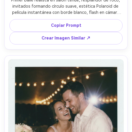
Primer baile realista en salón tenue, resplandor de foco, 
invitados formando círculo suave, estética Polaroid de 
película instantánea con borde blanco, flash en cámara 
iluminando telas, grano sutil y fugas de luz, lente de 
50mm, encuadre a media distancia, ambiente romántico 
Copiar Prompt
de ensueño, leyenda manuscrita “nuestra canción” --ar 
4:5
Crear Imagen Similar ↗