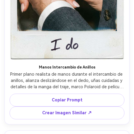
Crea imágenes IA
ilimitadas. 100 %
gratis!
Empieza Gratis→
Manos Intercambio de Anillos
Primer plano realista de manos durante el intercambio de 
anillos, alianza deslizándose en el dedo, uñas cuidadas y 
detalles de la manga del traje, marco Polaroid de película 
instantánea con borde blanco, reflejo del flash en el 
anillo, grano visible de película y ligero resplandor de 
Copiar Prompt
exposición, macro, enfoque nítido en los dedos, leyenda 
manuscrita “Sí, acepto” en el borde --ar 4:5
Crear Imagen Similar ↗