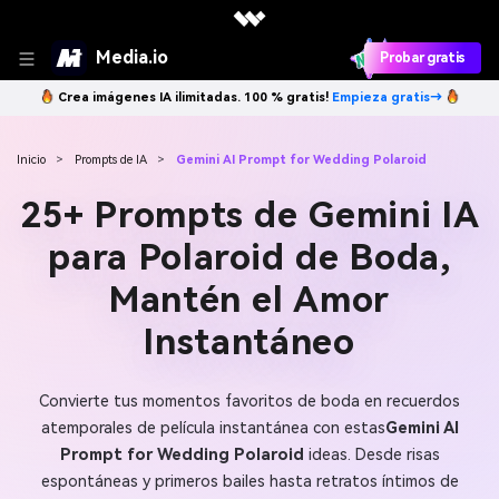
Media.io
Probar gratis
Crea imágenes IA ilimitadas. 100 % gratis!
Empieza gratis→
Inicio
>
Prompts de IA
>
Gemini AI Prompt for Wedding Polaroid
25+ Prompts de Gemini IA
para Polaroid de Boda,
Mantén el Amor
Instantáneo
Convierte tus momentos favoritos de boda en recuerdos
atemporales de película instantánea con estas
Gemini AI
Prompt for Wedding Polaroid
ideas. Desde risas
espontáneas y primeros bailes hasta retratos íntimos de