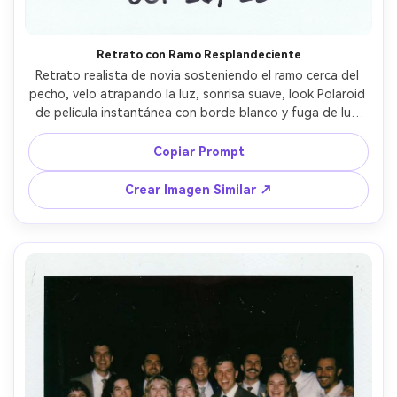
Retrato con Ramo Resplandeciente
Retrato realista de novia sosteniendo el ramo cerca del 
pecho, velo atrapando la luz, sonrisa suave, look Polaroid 
de película instantánea con borde blanco y fuga de luz 
tenue, flash en cámara con sombras suaves, grano sutil y 
tonos pastel apagados, tomada con lente de 50mm, 
Copiar Prompt
medio cuerpo, ambiente romántico y atemporal, fecha 
manuscrita en la parte inferior --ar 4:5
Crear Imagen Similar ↗