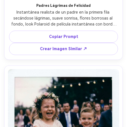
Padres Lágrimas de Felicidad
Instantánea realista de un padre en la primera fila 
secándose lágrimas, suave sonrisa, flores borrosas al 
fondo, look Polaroid de película instantánea con borde 
blanco, relleno de flash suave, textura realista de piel y 
arrugas naturales, grano sutil y viñeta, tomada con 85mm, 
Copiar Prompt
encuadre cercano, estilo documental emotivo de boda, 
iluminación cinematográfica suave --ar 4:5
Crear Imagen Similar ↗