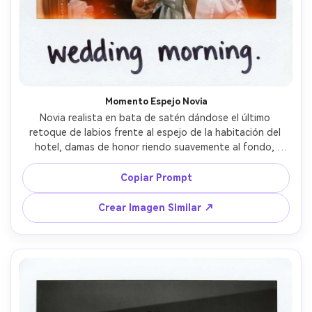
Momento Espejo Novia
Novia realista en bata de satén dándose el último 
retoque de labios frente al espejo de la habitación del 
hotel, damas de honor riendo suavemente al fondo, 
estética Polaroid de película instantánea con marco 
blanco, fuga de luz tenue, textura natural de piel, flash 
Copiar Prompt
directo en cámara, grano suave y exposición imperfecta, 
tomada con lente de 50mm, encuadre cercano, ambiente 
Crear Imagen Similar ↗
íntimo de preparación, manuscrito “mañana de la boda” 
en el borde --ar 4:5