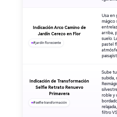
Usa en 
mágico 
entrela
Indicación Arco Camino de
arriba, 
Jardín Cerezo en Flor
suelo. L
#jardín floreciente
pastel 
atmósfe
paisajís
Sube tu
subida,
Indicación de Transformación
Reimági
Selfie Retrato Renuevo
silvestr
Primavera
roble y
bordados
#selfie transformación
relajada
filtro V