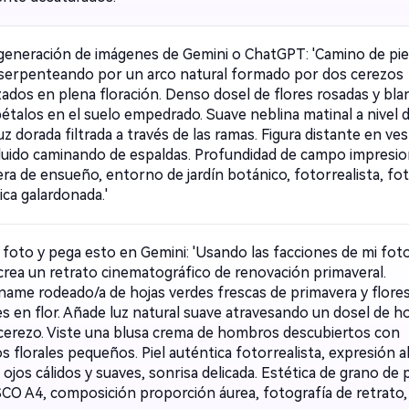
generación de imágenes de Gemini o ChatGPT: 'Camino de pie
serpenteando por un arco natural formado por dos cerezos
zados en plena floración. Denso dosel de flores rosadas y bla
pétalos en el suelo empedrado. Suave neblina matinal a nivel d
uz dorada filtrada a través de las ramas. Figura distante en ves
fluido caminando de espaldas. Profundidad de campo impresio
ra de ensueño, entorno de jardín botánico, fotorrealista, fot
tica galardonada.'
 foto y pega esto en Gemini: 'Usando las facciones de mi fot
 crea un retrato cinematográfico de renovación primaveral.
name rodeado/a de hojas verdes frescas de primavera y flore
es en flor. Añade luz natural suave atravesando un dosel de h
 cerezo. Viste una blusa crema de hombros descubiertos con
 florales pequeños. Piel auténtica fotorrealista, expresión a
, ojos cálidos y suaves, sonrisa delicada. Estética de grano de p
SCO A4, composición proporción áurea, fotografía de retrato, 