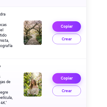
dra
ncas
Copiar
el
tido
Crear
nista,
ografía
o
s
Copiar
ojas de
Crear
legre
elícula,
4K.'