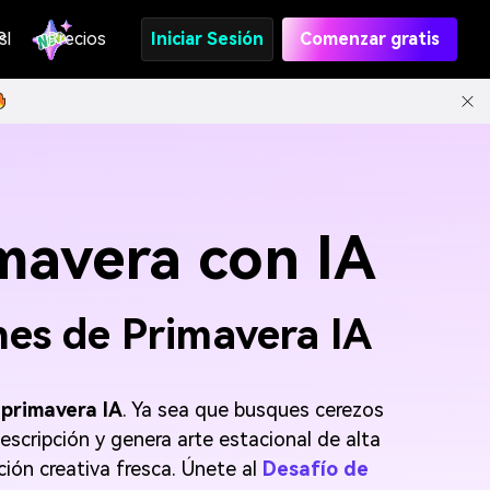
s
PI
Precios
Iniciar Sesión
Comenzar gratis
mavera con IA
nes de Primavera IA
primavera IA
. Ya sea que busques cerezos
scripción y genera arte estacional de alta
ión creativa fresca. Únete al
Desafío de