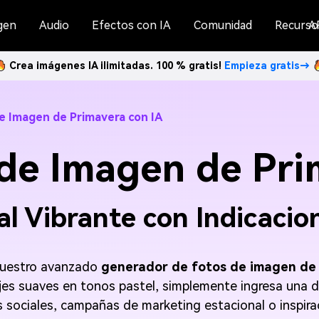
gen
Audio
Efectos con IA
Comunidad
Recurso
A
Crea imágenes IA ilimitadas. 100 % gratis!
Empieza gratis→
de Imagen de Primavera con IA
 de Imagen de Pri
al Vibrante con Indicacio
 nuestro avanzado
generador de fotos de imagen de 
ajes suaves en tonos pastel, simplemente ingresa una de
 sociales, campañas de marketing estacional o inspirac