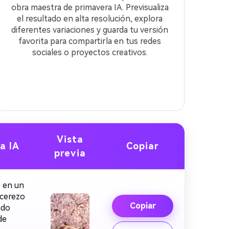
obra maestra de primavera IA. Previsualiza
el resultado en alta resolución, explora
diferentes variaciones y guarda tu versión
favorita para compartirla en tus redes
sociales o proyectos creativos.
Vista
a IA
Copiar
previa
o en un
 cerezo
Copiar
ndo
de