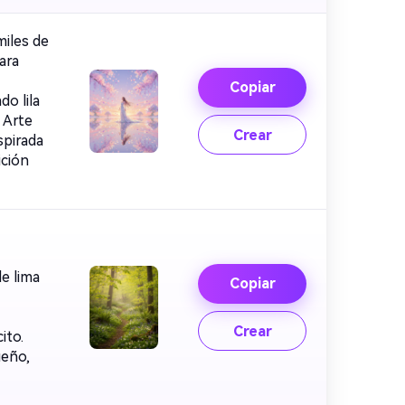
miles de
ara
Copiar
do lila
 Arte
Crear
nspirada
ición
e lima
Copiar
Crear
ito.
ueño,