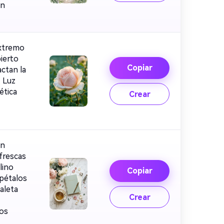
en
extremo
ierto
Copiar
ctan la
. Luz
ética
Crear
ón
frescas
lino
Copiar
 pétalos
aleta
Crear
dos