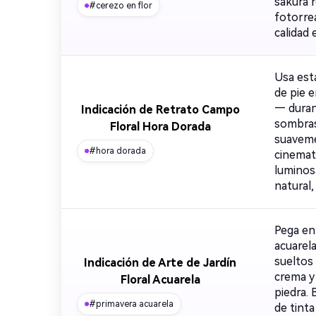
sakura r
#cerezo en flor
fotorre
calidad 
Usa est
de pie e
— duran
Indicación de Retrato Campo
sombras 
Floral Hora Dorada
suaveme
#hora dorada
cinemato
luminosa
natural,
Pega en 
acuarela
sueltos 
Indicación de Arte de Jardín
crema y 
Floral Acuarela
piedra.
#primavera acuarela
de tinta