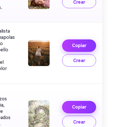
Crear
,
lista
amapolas
do
Copiar
bello
Crear
el
olor
azos
ia,
Copiar
de
eados
Crear
.