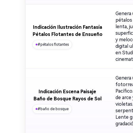
Genera u
pétalos 
lenta, j
Indicación Ilustración Fantasía
superfic
Pétalos Flotantes de Ensueño
y meloco
#pétalos flotantes
digital 
en Stud
cinemat
Genera 
fotorre
Pacífico
Indicación Escena Paisaje
de arce
Baño de Bosque Rayos de Sol
violetas
#baño de bosque
serpent
Lente g
gradació