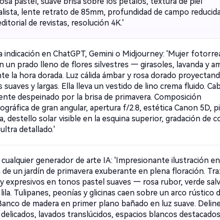
osa pastel, suave brisa sobre los pétalos, textura de piel
alista, lente retrato de 85mm, profundidad de campo reducida
editorial de revistas, resolución 4K.'
a indicación en ChatGPT, Gemini o Midjourney: 'Mujer fotorrea
n un prado lleno de flores silvestres — girasoles, lavanda y 
te la hora dorada. Luz cálida ámbar y rosa dorado proyectan
suaves y largas. Ella lleva un vestido de lino crema fluido. Ca
nte despeinado por la brisa de primavera. Composición
gráfica de gran angular, apertura f/2.8, estética Canon 5D, pi
, destello solar visible en la esquina superior, gradación de c
 ultra detallado.'
cualquier generador de arte IA: 'Impresionante ilustración en
 de un jardín de primavera exuberante en plena floración. Tr
y expresivos en tonos pastel suaves — rosa rubor, verde salv
lila. Tulipanes, peonías y glicinas caen sobre un arco rústico 
 Banco de madera en primer plano bañado en luz suave. Delin
 delicados, lavados translúcidos, espacios blancos destacados