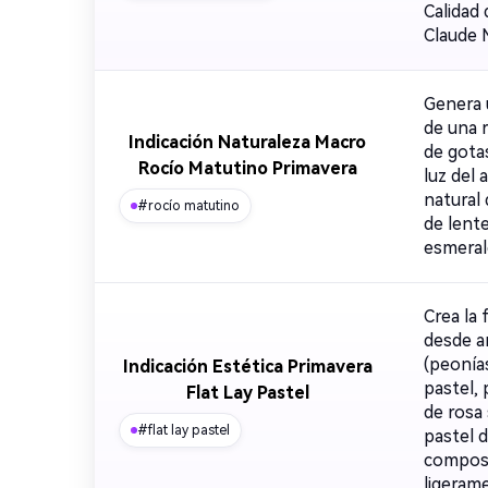
Calidad 
Claude 
Genera 
de una 
Indicación Naturaleza Macro
de gota
Rocío Matutino Primavera
luz del
natural 
#rocío matutino
de lent
esmerald
Crea la 
desde a
(peonía
Indicación Estética Primavera
pastel,
Flat Lay Pastel
de rosa
#flat lay pastel
pastel d
composi
ligeram