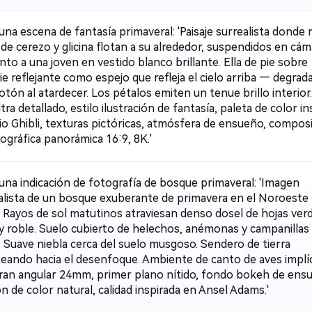
na escena de fantasía primaveral: 'Paisaje surrealista donde 
de cerezo y glicina flotan a su alrededor, suspendidos en cám
unto a una joven en vestido blanco brillante. Ella de pie sobre
ie reflejante como espejo que refleja el cielo arriba — degrada
tón al atardecer. Los pétalos emiten un tenue brillo interior.
ultra detallado, estilo ilustración de fantasía, paleta de color i
io Ghibli, texturas pictóricas, atmósfera de ensueño, compos
ográfica panorámica 16:9, 8K.'
una indicación de fotografía de bosque primaveral: 'Imagen
alista de un bosque exuberante de primavera en el Noroeste
. Rayos de sol matutinos atraviesan denso dosel de hojas verd
 y roble. Suelo cubierto de helechos, anémonas y campanillas
. Suave niebla cerca del suelo musgoso. Sendero de tierra
eando hacia el desenfoque. Ambiente de canto de aves implíc
ran angular 24mm, primer plano nítido, fondo bokeh de ens
n de color natural, calidad inspirada en Ansel Adams.'