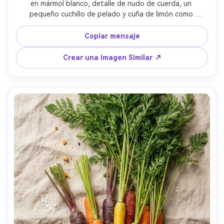
en mármol blanco, detalle de nudo de cuerda, un 
pequeño cuchillo de pelado y cuña de limón como 
accesorios, composición mínima limpia, iluminación 
softbox brillante, reflejos nítidos, disparado en Canon 
Copiar mensaje
EOS R5, lente de 85 mm, f/3.2, fotorealista, estética de 
cocina premium- -ar 4:5
Crear una imagen Similar ↗