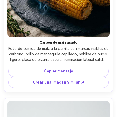
Carbón de maíz asado
Foto de comida de maíz a la parrilla con marcas visibles de 
carbono, brillo de mantequilla cepillado, neblina de humo 
ligero, placa de pizarra oscura, iluminación lateral cálida, 
profundidad de campo poco profunda, tomada en Canon 
EOS R6, apariencia 85 mm f/1.8, fotorealista, apetitosa 
Copiar mensaje
calificación de color-AR 4:5
Crear una imagen Similar ↗