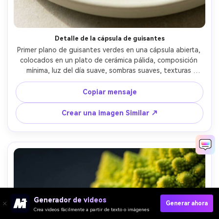
Detalle de la cápsula de guisantes
Primer plano de guisantes verdes en una cápsula abierta, 
colocados en un plato de cerámica pálida, composición 
mínima, luz del día suave, sombras suaves, texturas 
nítidas, aspecto de lente macro de 90 mm, ultra-realista, 
paleta de colores frescos de primavera, limpia editorial 
Copiar mensaje
Foto de comida- -ar 4:5
Crear una imagen Similar ↗
Generador de videos
Generar ahora
Crea videos fácilmente a partir de texto o imágenes