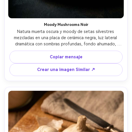
Moody Mushrooms Noir
Natura muerta oscura y moody de setas silvestres 
mezcladas en una placa de cerámica negra, luz lateral 
dramática con sombras profundas, fondo ahumado, 
branquias y texturas visibles, clasificación de color 
cinematográfica, tomado en Nikon Z7 II, lente de 105 mm, 
Copiar mensaje
f/2.5, fotorealista, alto detalle, fotografía de alimentos 
de bellas artes- -ar 4:5
Crear una imagen Similar ↗