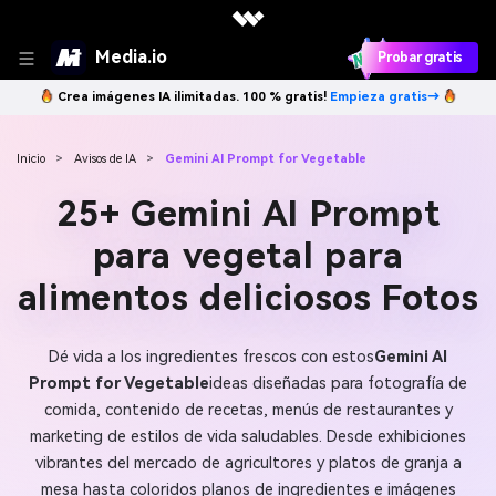
Media.io
Probar gratis
Crea imágenes IA ilimitadas. 100 % gratis!
Empieza gratis→
Inicio
>
Avisos de IA
>
Gemini AI Prompt for Vegetable
25+ Gemini AI Prompt
para vegetal para
alimentos deliciosos Fotos
Dé vida a los ingredientes frescos con estos
Gemini AI
Prompt for Vegetable
ideas diseñadas para fotografía de
comida, contenido de recetas, menús de restaurantes y
marketing de estilos de vida saludables. Desde exhibiciones
vibrantes del mercado de agricultores y platos de granja a
mesa hasta coloridos planos de ingredientes e imágenes