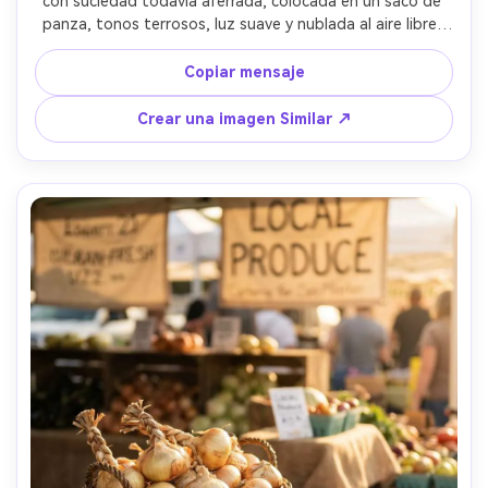
con suciedad todavía aferrada, colocada en un saco de 
panza, tonos terrosos, luz suave y nublada al aire libre, 
profundidad de campo poco profunda, aspecto de lente 
de 35 mm, estética de granja documental, textura y grano 
Copiar mensaje
ultra-realista- -ar 4:5
Crear una imagen Similar ↗