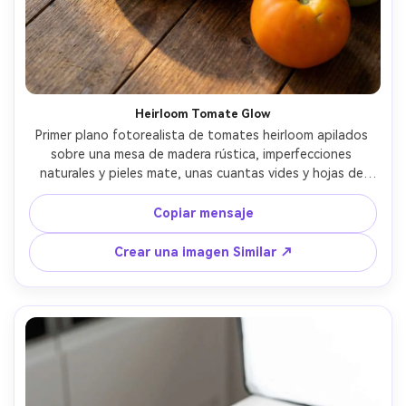
Heirloom Tomate Glow
Primer plano fotorealista de tomates heirloom apilados 
sobre una mesa de madera rústica, imperfecciones 
naturales y pieles mate, unas cuantas vides y hojas de 
tomate, luz cálida de la ventana desde la izquierda, caída 
suave de la sombra, aspecto de la lente de 50 mm, 
Copiar mensaje
profundidad de campo media poco profunda, ricos tonos 
cálidos, fotografía de libro de cocina de alta gama, 
Crear una imagen Similar ↗
textura ultra-realista-AR 4:5