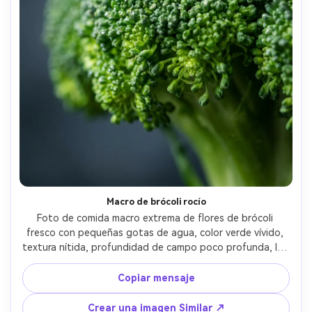
Macro de brócoli rocío
Foto de comida macro extrema de flores de brócoli 
fresco con pequeñas gotas de agua, color verde vívido, 
textura nítida, profundidad de campo poco profunda, luz 
de estudio difusa suave, fondo de pizarra oscura con 
grano sutil, tomado en Sony A7R IV, lente macro de 100 
Copiar mensaje
mm, f/2.8, ultra-realista, micro-detalles de alto contraste, 
gradación de color de fotografía de alimentos editorial- -
Crear una imagen Similar ↗