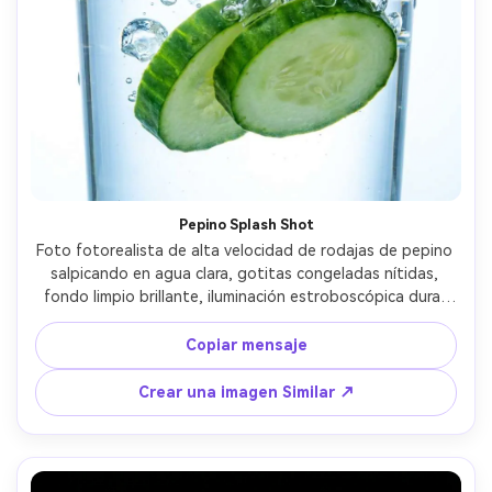
Crea imágenes IA
ilimitadas. 100 %
gratis!
Empieza Gratis→
Pepino Splash Shot
Foto fotorealista de alta velocidad de rodajas de pepino 
salpicando en agua clara, gotitas congeladas nítidas, 
fondo limpio brillante, iluminación estroboscópica dura, 
enfoque ultra nítido, fotografía comercial de estilo de 
bebida, tomada en aspecto de lente de 70 mm, tonos 
Copiar mensaje
verdes vibrantes, reflejos brillantes- -ar 4:5
Crear una imagen Similar ↗