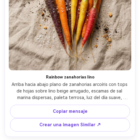
Rainbow zanahorias lino
Arriba hacia abajo plano de zanahorias arcoíris con tops 
de hojas sobre lino beige arrugado, escamas de sal 
marina dispersas, paleta terrosa, luz del día suave, 
sombras suaves, disparado como una foto de estilo de 
comida de Pinterest, ultra-realista, alta resolución, grado 
Copiar mensaje
de color de película sutil, espacio negativo limpio para el 
texto, lente de 85 mm, profundidad de campo poco 
Crear una imagen Similar ↗
profunda- -ar 4:5