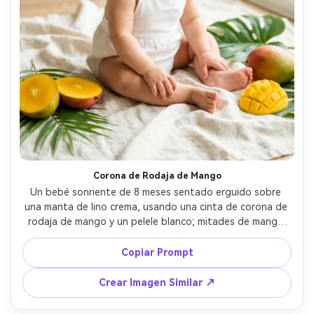
Corona de Rodaja de Mango
Un bebé sonriente de 8 meses sentado erguido sobre 
una manta de lino crema, usando una cinta de corona de 
rodaja de mango y un pelele blanco; mitades de mango 
maduro y hojas verdes dispuestas de manera segura 
alrededor del bebé, luz natural suave de ventana, paleta 
Copiar Prompt
de colores cálidos tropicales, poca profundidad de 
campo, tomada con Canon EOS R5, 85mm f/1.8, a la altura 
Crear Imagen Similar ↗
de los ojos, enfoque nítido en los ojos, textura de piel 
fotorrealista, bokeh suave, retrato editorial de estilo de 