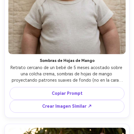
Sombras de Hojas de Mango
Retrato cercano de un bebé de 5 meses acostado sobre 
una colcha crema, sombras de hojas de mango 
proyectando patrones suaves de fondo (no en la cara), 
bebé con gorro mostaza de punto y body blanco, luz 
brillante de ventana, Canon EOS R6, 50mm f/1.2, ángulo 
Copiar Prompt
zenital, contraste suave, detalle fotorrealista, ambiente 
sereno --ar 4:5
Crear Imagen Similar ↗