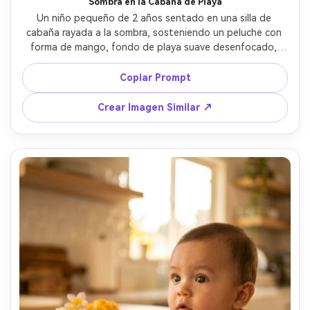
Sombra en la Cabaña de Playa
Un niño pequeño de 2 años sentado en una silla de 
cabaña rayada a la sombra, sosteniendo un peluche con 
forma de mango, fondo de playa suave desenfocado, 
arena iluminada por el sol, luz natural de relleno, Canon 
EOS R5, 70-200mm a 135mm f/2.8, retrato de viaje 
Copiar Prompt
espontáneo, gradación cálida costera, fotorrealista, 
ambiente relajado de vacaciones --ar 4:5
Crear Imagen Similar ↗