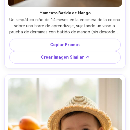
Momento Batido de Mango
Un simpático niño de 14 meses en la encimera de la cocina 
sobre una torre de aprendizaje, sujetando un vaso a 
prueba de derrames con batido de mango (sin desorden), 
usando babero con estampado de manguitos, cocina 
iluminada por el sol, reflejos cálidos, Canon EOS R6, 35mm 
Copiar Prompt
f/1.8, encuadre de estilo de vida espontáneo, color 
natural, texturas realistas, ambiente familiar acogedor --
Crear Imagen Similar ↗
ar 4:5