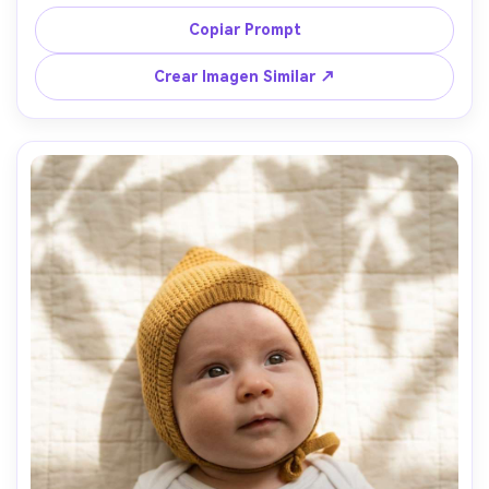
viñeta, Sony A7C II, 35mm f/2, composición centrada, 
grano de película sutil, fotorrealista, ambiente veraniego 
Copiar Prompt
nostálgico --ar 4:5
Crear Imagen Similar ↗