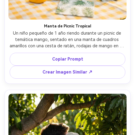
Manta de Picnic Tropical
Un niño pequeño de 1 año riendo durante un picnic de 
temática mango, sentado en una manta de cuadros 
amarillos con una cesta de ratán, rodajas de mango en un 
plato fuera de su alcance, servilletas de hoja de palma, 
globos pastel de fondo, luz del atardecer, Sony A7IV, 
Copiar Prompt
50mm f/1.4, encuadre de cuerpo completo, gradación 
cálida de color estilo película, fotorrealista, momento 
Crear Imagen Similar ↗
alegre y espontáneo --ar 4:5