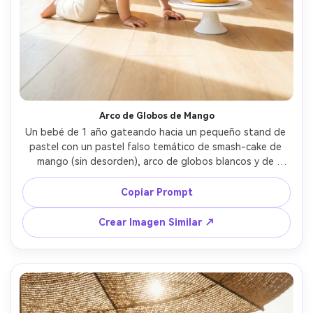
Crea imágenes IA
ilimitadas. 100 %
gratis!
Empieza Gratis→
Arco de Globos de Mango
Un bebé de 1 año gateando hacia un pequeño stand de 
pastel con un pastel falso temático de smash-cake de 
mango (sin desorden), arco de globos blancos y de 
mango detrás, confeti fuera del suelo, sala de estar 
luminosa, flash rebotado en el techo, Sony A1, 35mm f/2, 
Copiar Prompt
encuadre vertical de cuerpo completo, retrato de fiesta, 
enfoque nítido, textura realista de piel y tela, luz 
Crear Imagen Similar ↗
cinematográfica suave --ar 4:5