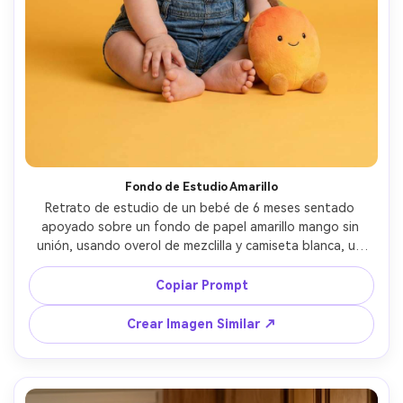
Fondo de Estudio Amarillo
Retrato de estudio de un bebé de 6 meses sentado 
apoyado sobre un fondo de papel amarillo mango sin 
unión, usando overol de mezclilla y camiseta blanca, un 
solo peluche de mango a su lado, iluminación de softbox 
con sombras suaves, Fujifilm GFX 100S, 110mm f/2, 
Copiar Prompt
composición centrada, aspecto ultra limpio de clave alta, 
detalle fotorrealista de la piel, ojos nítidos, accesorios 
Crear Imagen Similar ↗
mínimos --ar 4:5