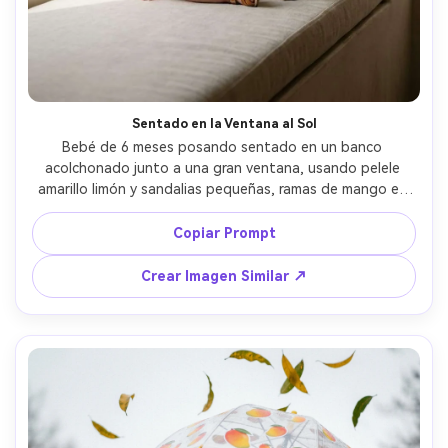
Sentado en la Ventana al Sol
Bebé de 6 meses posando sentado en un banco 
acolchonado junto a una gran ventana, usando pelele 
amarillo limón y sandalias pequeñas, ramas de mango en 
un jarrón de fondo, rayas de sol en la pared, Canon EOS 
R3, 85mm f/1.4, encuadre de medio cuerpo, sombras 
Copiar Prompt
naturales, textura realista de piel, expresión calmada y 
tierna, foto editorial de estilo de vida --ar 4:5
Crear Imagen Similar ↗