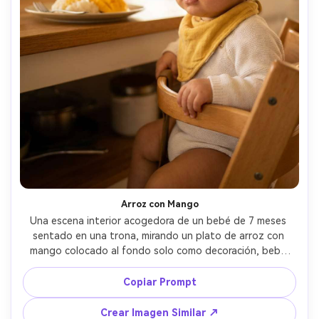
Arroz con Mango
Una escena interior acogedora de un bebé de 7 meses 
sentado en una trona, mirando un plato de arroz con 
mango colocado al fondo solo como decoración, bebé 
con body blanco suave y babero amarillo, luz cálida de 
cocina, Nikon Z6II, 50mm f/1.8, poca profundidad de 
Copiar Prompt
campo, enfoque en los ojos del bebé, fotorrealista, 
reflejos suaves --ar 4:5
Crear Imagen Similar ↗