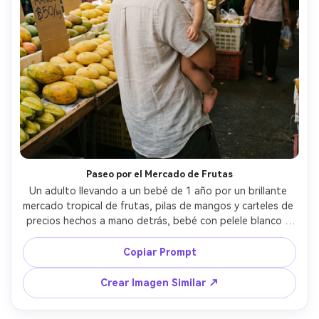
Paseo por el Mercado de Frutas
Un adulto llevando a un bebé de 1 año por un brillante 
mercado tropical de frutas, pilas de mangos y carteles de 
precios hechos a mano detrás, bebé con pelele blanco y 
lazo amarillo, luz natural difusa, Leica Q2, 28mm f/1.7, 
composición estilo documental callejera, grano natural, 
Copiar Prompt
fotorrealista, colores vibrantes pero realistas --ar 4:5
Crear Imagen Similar ↗