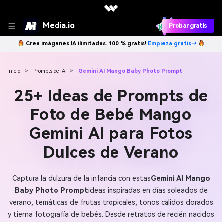
Media.io
Probar gratis
Crea imágenes IA ilimitadas. 100 % gratis!
Empieza gratis→
Inicio
>
Prompts de IA
>
Gemini AI Mango Baby Photo Prompt
25+ Ideas de Prompts de
Foto de Bebé Mango
Gemini AI para Fotos
Dulces de Verano
Captura la dulzura de la infancia con estas
Gemini AI Mango
Baby Photo Prompt
ideas inspiradas en días soleados de
verano, temáticas de frutas tropicales, tonos cálidos dorados
y tierna fotografía de bebés. Desde retratos de recién nacidos