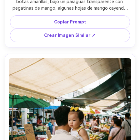
botas amarillas, bajo un paraguas transparente con 
pegatinas de mango, algunas hojas de mango cayendo 
en el fondo como confeti, luz suave y nublada, Fujifilm X-
T5, 33mm f/1.4, ángulo bajo, retrato de cuerpo completo, 
Copiar Prompt
gradación cinematográfica de color, fotorrealista, 
movimiento alegre --ar 4:5
Crear Imagen Similar ↗