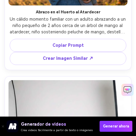
Abrazo en el Huerto al Atardecer
Un cálido momento familiar con un adulto abrazando a un 
niño pequeño de 2 años cerca de un árbol de mango al 
atardecer, niño sosteniendo peluche de mango, destellos 
de sol, contraluz con halo, Nikon Z8, 105mm f/1.8, 
encuadre de medio cuerpo, expresión emocional y 
Copiar Prompt
espontánea, fotorrealista, gradación de color dorado 
suave --ar 4:5
Crear Imagen Similar ↗
Generador de videos
Generar ahora
Crea videos fácilmente a partir de texto o imágenes