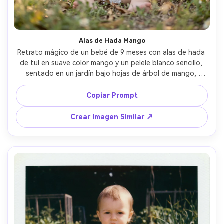
Alas de Hada Mango
Retrato mágico de un bebé de 9 meses con alas de hada 
de tul en suave color mango y un pelele blanco sencillo, 
sentado en un jardín bajo hojas de árbol de mango, 
bokeh de la hora dorada, Canon EOS R5, 85mm f/1.2, 
encuadre vertical cerrado, brillo cálido, fotorrealista, 
Copiar Prompt
estilo fantasioso pero realista, luz cinematográfica suave 
--ar 4:5
Crear Imagen Similar ↗