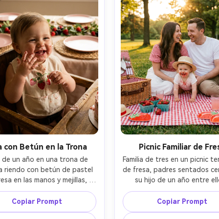
a con Betún en la Trona
Picnic Familiar de Fre
 de un año en una trona de 
Familia de tres en un picnic te
 riendo con betún de pastel 
de fresa, padres sentados cer
esa en las manos y mejillas, 
su hijo de un año entre ello
o de fresas, mesa de fiesta 
canasta de picnic, fresas, lim
rás con platos rosados y 
rosa, manta de cuadros ging
Copiar Prompt
Copiar Prompt
ación de bayas difusas, luz 
ambiente de parque, luz dora