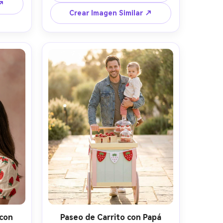
globos de fresa detrás, plato de 
1.2, 
 ↗
pastel desordenado en primer 
leto 
Crear Imagen Similar ↗
plano, Fujifilm X100V 23mm f/2, 
gre y 
encuadre espontáneo descentrado, 
, 
ambiente auténtico de fiesta, 
ipo 
rostros y detalles de tela 
fotorrealistas --ar 4:5
 con
Paseo de Carrito con Papá