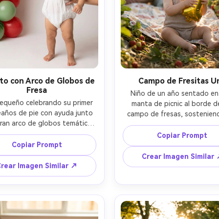
to con Arco de Globos de
Campo de Fresitas U
Fresa
Niño de un año sentado en 
equeño celebrando su primer 
manta de picnic al borde de
años de pie con ayuda junto 
campo de fresas, sosteniend
ran arco de globos temático 
pequeño globo de número 1, 
sa (rojo, rosa, hojas verdes), 
desenfocados al fondo sonri
Copiar Prompt
do un enterizo blanco con 
Copiar Prompt
luz dorada del atardecer, con
do de fresas y una pequeña 
cálido, Nikon Z8 85mm f/1.
Crear Imagen Similar
 dorada de número 1, fondo 
encuadre bajo a la altura de lo
rear Imagen Similar ↗
tudio limpio, iluminación de 
bokeh cremoso, ambiente de 
box, Sony A7IV 50mm f/1.8, 
cotidiana, detalle de piel y 
to de medio cuerpo, sonrisa 
fotorrealista --ar 4:5
ve, fotorrealista, sombras 
ales, alta resolución --ar 4:5