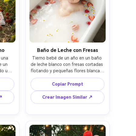
no
Baño de Leche con Fresas
una 
Tierno bebé de un año en un baño 
 un 
de leche blanco con fresas cortadas 
o un 
flotando y pequeñas flores blancas, 
padres 
ambiente de baño tipo spa suave, 
endo, 
luz natural de ventana, vapor ligero, 
Copiar Prompt
traluz 
expresión serena, tomada con 
8, 
Fujifilm GFX100 y 80mm, encuadre 
 ↗
Crear Imagen Similar ↗
s ojos, 
cerrado superior, luces limpias, 
vida 
textura de agua ultrarrealista, 
tela 
gradación de color pastel --ar 4:5