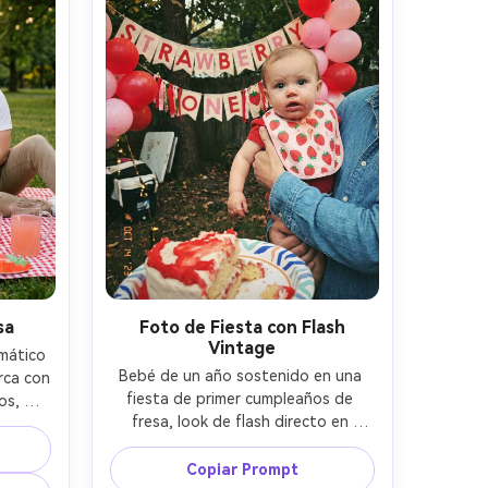
sa
Foto de Fiesta con Flash
Vintage
mático 
Bebé de un año sostenido en una 
ca con 
fiesta de primer cumpleaños de 
s, 
fresa, look de flash directo en 
onada 
cámara, estética nostálgica 
ham, 
ligeramente granulada, banner y 
da del 
Copiar Prompt