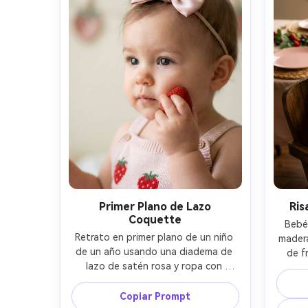
editorial para fotografía familiar --ar 
4:5
Primer Plano de Lazo
Ris
Coquette
Bebé
Retrato en primer plano de un niño 
madera
de un año usando una diadema de 
de fr
lazo de satén rosa y ropa con 
baber
estampado de fresas, sosteniendo 
det
una fresa fresca cerca de la cara, 
Copiar Prompt
decor