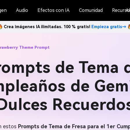
gen
Audio
Efectos con IA
Comunidad
Recurso
A
Crea imágenes IA ilimitadas. 100 % gratis!
Empieza gratis→
Strawberry Theme Prompt
rompts de Tema d
mpleaños de Gemi
Dulces Recuerdo
on estos
Prompts de Tema de Fresa para el 1er Cump