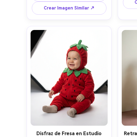
fondo crema suave, luz difusa de 
cálid
C
ventana, Canon R6 85mm f/1.4, 
Crear Imagen Similar ↗
encuadre cerrado de cabeza y 
espon
hombros, brillo en los ojos, poros y 
rostro
cabello de bebé fotorrealista, 
bokeh de ensueño --ar 4:5
Disfraz de Fresa en Estudio
Retra