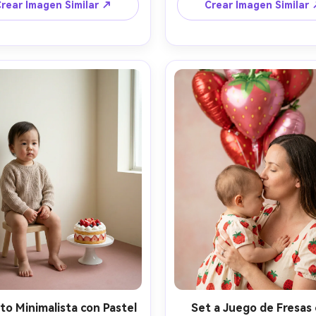
a interior, Sony A7R V 35mm 
atardecer, Canon R5 50mm f/
rear Imagen Similar ↗
Crear Imagen Similar
f/1.8, estilo documental 
composición de cuerpo comp
táneo, enfoque nítido en el 
estilo vida real, momento ale
, sombras naturales, textura 
espontáneo, fotorrealista
ultrarrealista --ar 4:5
gradación de color cálido t
película --ar 4:5
to Minimalista con Pastel
Set a Juego de Fresas