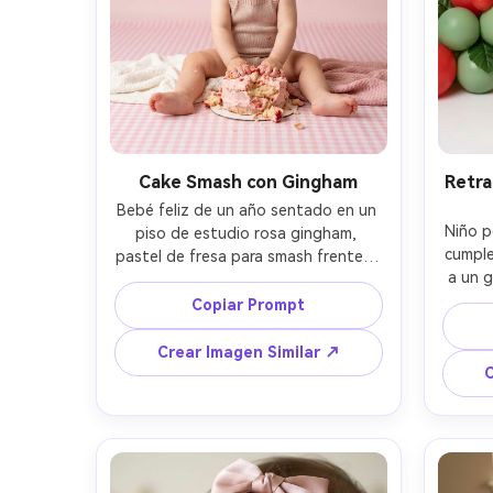
Cake Smash con Gingham
Retra
Bebé feliz de un año sentado en un 
Niño p
piso de estudio rosa gingham, 
cumple
pastel de fresa para smash frente a 
a un g
él, crema en las mejillas, pequeñas 
de fre
manos agarrando el pastel, 
Copiar Prompt
usan
guirnalda de globos de fresa detrás, 
borda
fondo rosa pastel suave, iluminación 
Crear Imagen Similar ↗
corona
de estudio brillante y aireada, 
C
de es
tomada con Canon R5 y 85mm f/1.4, 
soft
profundidad de campo reducida, 
retra
composición centrada de cuerpo 
sua
entero, textura de piel ultrarrealista, 
natur
detalle nítido, gradación de color 