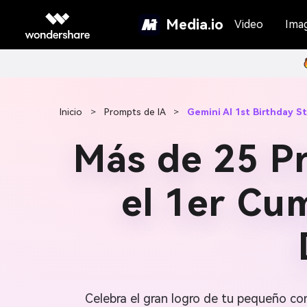
Media.io
Video
Ima
Inicio
>
Prompts de IA
>
Gemini AI 1st Birthday 
Más de 25 P
el 1er Cu
Celebra el gran logro de tu pequeño c