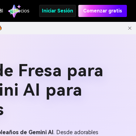
s
PI
Precios
Iniciar Sesión
Comenzar gratis
e Fresa para
ni AI para
s
leaños de Gemini AI
. Desde adorables