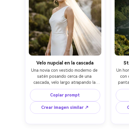
Velo nupcial en la cascada
St
Una novia con vestido moderno de 
Un hom
satén posando cerca de una 
con 
cascada, velo largo atrapando la 
panta
niebla, delicados pendientes de 
una c
perla, maquillaje sutil, postura 
tel
Copiar prompt
elegante, iluminación de ensueño 
inten
creando rocío resplandeciente, 
dra
Crear imagen similar ↗
tomada con Canon EOS R3, 85mm 
cinem
f/1.4, encuadre cintura para arriba, 
con Fu
bokeh cremoso, look editorial de 
retra