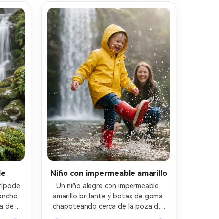
gradación cinematográfica fría --ar 
talle 
4:5
de
Niño con impermeable amarillo
ípode 
Un niño alegre con impermeable 
oncho 
amarillo brillante y botas de goma 
a de 
chapoteando cerca de la poza de 
 fondo 
una cascada, padre desenfocado al 