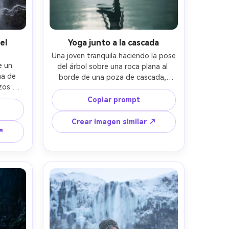
el
Yoga junto a la cascada
Una joven tranquila haciendo la pose 
 un 
del árbol sobre una roca plana al 
a de 
borde de una poza de cascada, 
zos 
ropa deportiva negra minimalista, 
ueta 
cabello húmedo, expresión serena, 
Copiar prompt
tas de 
niebla suave matutina, reflejos 
ña, 
suaves en el agua, luz de contorno 
Crear imagen similar ↗
alle 
suave, tomada con Sony A7R V, 
↗
to y 
35mm f/1.8, composición vertical 
lar, 
cuerpo entero, fondo limpio, 
etalle 
fotorrealista, gradación de color 
ombras 
cinematográfica suave --ar 4:5
e de 
z 
 4:5