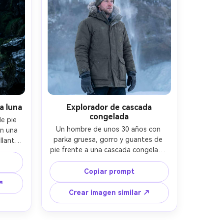
a luna
Explorador de cascada
congelada
e pie 
Un hombre de unos 30 años con 
n una 
parka gruesa, gorro y guantes de 
llante 
pie frente a una cascada congelada 
uro, 
con texturas de hielo azul, aliento 
ebla 
visible, bruma invernal fría, luz suave 
unar, 
Copiar prompt
nublada, tomada con Nikon Z9, 70-
ión de 
↗
200mm a 120mm, encuadre pecho 
ítido, 
Crear imagen similar ↗
para arriba, detalle nítido de hielo, 
1.4, 
textura de piel y tela fotorrealista, 
ía 