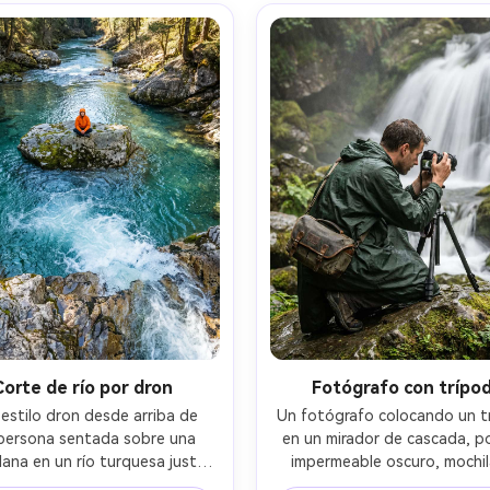
, reflejos húmedos realistas, 
nocturna cinematográfica, de
afía editorial de alta gama --
ultra realista --ar 4:5
ar 4:5
Corte de río por dron
Fotógrafo con trípo
estilo dron desde arriba de 
Un fotógrafo colocando un tr
persona sentada sobre una 
en un mirador de cascada, p
lana en un río turquesa justo 
impermeable oscuro, mochil
s de caer en una cascada, 
cámara, postura concentrada,