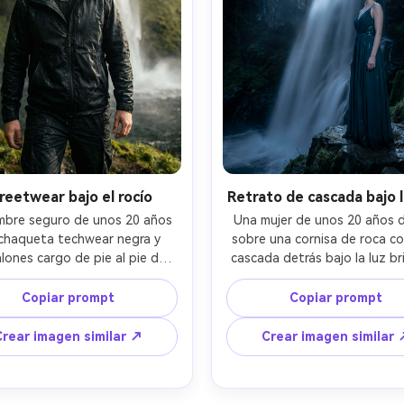
reetwear bajo el rocío
Retrato de cascada bajo l
bre seguro de unos 20 años 
Una mujer de unos 20 años d
chaqueta techwear negra y 
sobre una cornisa de roca co
lones cargo de pie al pie de 
cascada detrás bajo la luz bri
ascada, gotas de agua en la 
de la luna, vestido verde osc
a, cadena plateada, mirada 
maquillaje sutil con brillo, ni
Copiar prompt
Copiar prompt
sa, iluminación de contraste 
resplandeciente por el rayo l
mático, gradación de color 
paleta de colores fría, sensac
Crear imagen similar ↗
Crear imagen similar 
atográfica arenosa, tomada 
exposición larga pero sujeto n
jifilm GFX100 II, 63mm f/2.8, 
tomada con Sony A1, 35mm f/
to en primer plano, enfoque 
trípode estable, fotograf