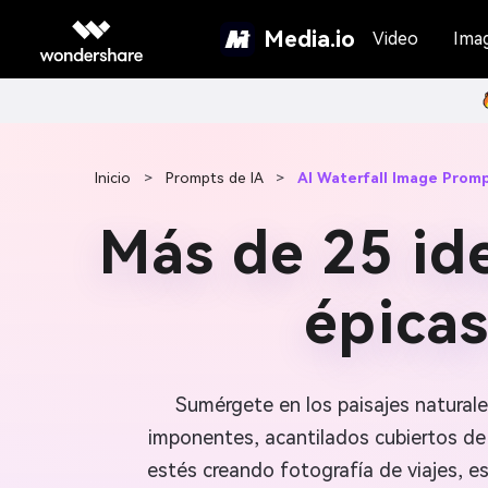
Media.io
Video
Ima
Inicio
>
Prompts de IA
>
AI Waterfall Image Prom
Más de 25 id
épica
Sumérgete en los paisajes natural
imponentes, acantilados cubiertos de 
estés creando fotografía de viajes, e