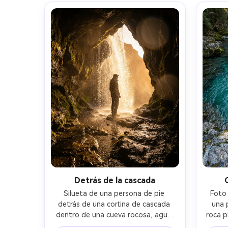
boda, textura de tela ultra realista y 
nítido
detalle natural de la piel --ar 4:5
fotogr
Detrás de la cascada
Silueta de una persona de pie 
Foto 
detrás de una cortina de cascada 
una 
dentro de una cueva rocosa, agua 
roca p
corriendo delante como vidrio, 
ante