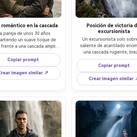
 romántico en la cascada
Posición de victoria d
excursionista
a pareja de unos 30 años 
Un excursionista solo sobre
rtiendo un suave toque de 
saliente de acantilado encim
 frente a una cascada amplia 
una cascada rugiente, bra
cortina, cabello al viento, 
levantados en triunfo, chaq
etas impermeables de tonos 
Copiar prompt
impermeable roja brillante, bo
ros, gotas en las pestañas, 
Copiar prompt
senderismo y mochila peque
cremoso, ambiente emocional 
Crear imagen similar ↗
profundidad dramática del v
imo, luz diffusa nublada con 
Crear imagen similar 
detrás, nubes cargadas, vien
es brillantes de niebla, Canon 
rocío, perspectiva gran angu
50mm f/1.2, encuadre medio 
tomada con Nikon Z8, 24mm, d
cuerpo, textura de piel 
nítido, alto rango dinámico, s
alista, gradación editorial de 
naturales, fotografía de viaj
color --ar 4:5
aventura, ultra realista, lu
cinematográfica suave --ar