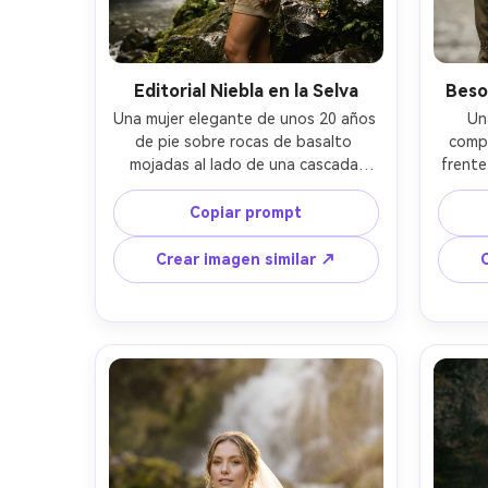
Editorial Niebla en la Selva
Beso
Una mujer elegante de unos 20 años 
Un
de pie sobre rocas de basalto 
compa
mojadas al lado de una cascada 
frente
enorme en la selva, piel húmeda, 
de 
moño bajo pulcro, camisa de lino 
chaqu
Copiar prompt
blanca a medio abotonar y shorts 
neut
caqui, fina niebla en el aire, rayos de 
bokeh 
Crear imagen similar ↗
sol entre hojas densas, ambiente 
e ínt
editorial de viaje cinematográfico, 
resalt
tomada con Sony A7IV, 85mm f/1.4, 
R5, 
poca profundidad de campo, ojos 
nítidos, poros naturales, gradación 
fotorre
de color verde intenso, ultra realista 
--ar 4:5