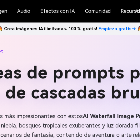
gen
Audio
Efectos con IA
Comunidad
Recurso
A
Crea imágenes IA ilimitadas. 100 % gratis!
Empieza gratis→
pt
eas de prompts 
s de cascadas br
es más impresionantes con estos
AI Waterfall Image 
niebla, bosques tropicales exuberantes y luz dorada fil
scenarios de fantasía, contenido de aventura o arte re