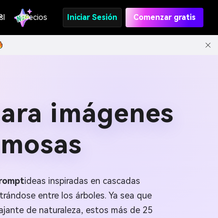
s
PI
Precios
Iniciar Sesión
Comenzar gratis
para imágenes
umosas
Prompt
ideas inspiradas en cascadas
trándose entre los árboles. Ya sea que
lajante de naturaleza, estos más de 25