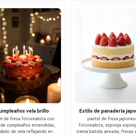
a, fotografía cinematográfica 
profunda, brillante y alegre 
de postre- -ar 4:5
de ánimo de verano- -ar 
umpleaños vela brillo
Estilo de panadería jap
l de fresa fotorealista con 
pastel de fresa japonesa
 de cumpleaños encendidas, 
fotorealista, esponja esponj
cálido de vela reflejando en el 
crema batida aireada, fresas 