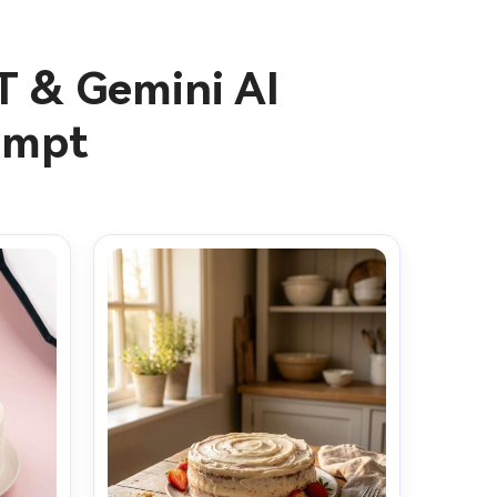
T & Gemini AI
ompt
genes IA
s. 100 %