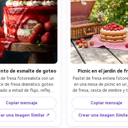
to de esmalte de goteo
Picnic en el jardín de f
 de fresa fotorealista con un 
Pastel de fresa entera fotorea
te de fresa dramático goteo 
en una mesa de picnic en un j
ado a mitad de flujo, reflejos 
de fresa, cesta de mimbre y t
antes, picos de crema batida, 
gingham, hojas iluminadas por 
as enteras y micro hierbas, 
bokeh en el fondo, fresas fr
Copiar mensaje
Copiar mensaje
 oscuro, luz de borde para 
dispersas alrededor, luz natur
ar el brillo, disparado en Sony 
mediodía con difusión suav
ar una imagen Similar ↗
Crear una imagen Simil
macro de 90 mm, aspecto de 
disparado en Canon R5, 85 
e alta velocidad, textura ultra 
profundidad de campo po