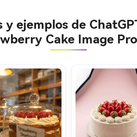
s y ejemplos de ChatGP
awberry Cake Image Pr
Crea imá
ilimitada
gratis!