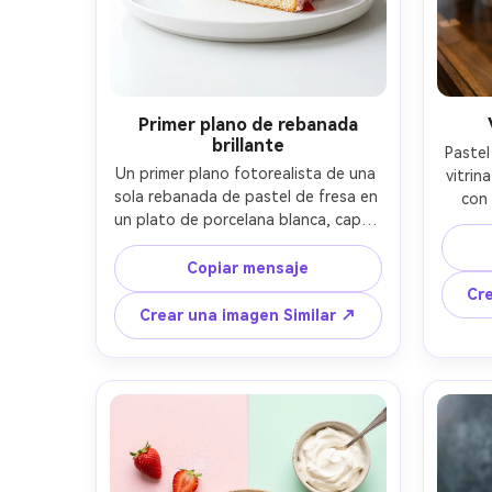
Primer plano de rebanada
brillante
Pastel
Un primer plano fotorealista de una 
vitrin
sola rebanada de pastel de fresa en 
con 
un plato de porcelana blanca, capas 
fresas
de esponja de vainilla y crema de 
borros
fresa, esmalte de fresa brillante 
Copiar mensaje
vi
goteando ligeramente, fresas 
ilumin
Cre
frescas en rodajas en la parte 
tungst
Crear una imagen Similar ↗
superior, luz suave de la ventana 
50 mm 
desde la izquierda, profundidad de 
poco 
campo poco profunda, tomado en 
de án
Sony A7IV, 85mm f/1.4, textura de 
textura
migas ultra realista, frescura sutil 
conden
como el vapor, fotografía editorial 
de alimentos, fondo limpio y 