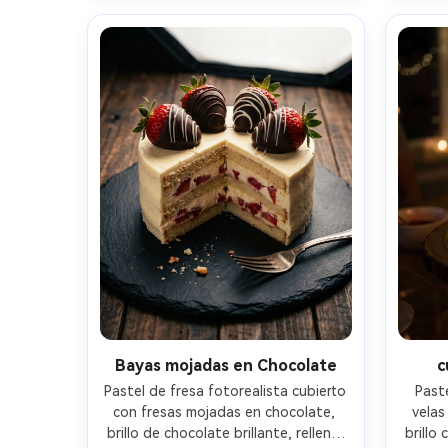
nítido a través del marco, estética 
realist
digna de Pinterest- -ar 4:5
Bayas mojadas en Chocolate
c
Pastel de fresa fotorealista cubierto 
Paste
con fresas mojadas en chocolate, 
velas
brillo de chocolate brillante, relleno 
brillo 