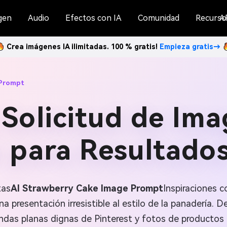
gen
Audio
Efectos con IA
Comunidad
Recurso
A
Crea imágenes IA ilimitadas. 100 % gratis!
Empieza gratis→
 Prompt
 Solicitud de Ima
I para Resultados
tas
AI Strawberry Cake Image Prompt
Inspiraciones 
a presentación irresistible al estilo de la panadería.
ndas planas dignas de Pinterest y fotos de productos 