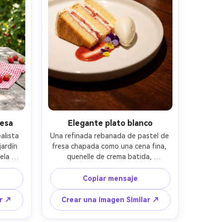
resa
Elegante plato blanco
lista 
Una refinada rebanada de pastel de 
ardín 
fresa chapada como una cena fina, 
ela de 
quenelle de crema batida, 
el sol 
deslizamiento de coulis de fresa, 
escas 
guarnición de flores comestibles, 
Copiar mensaje
al del 
espacio negativo limpio, iluminación 
e, 
de restaurante de alta gama, 
ar ↗
Crear una imagen Similar ↗
mm, 
tomado en Nikon D850, 105 mm, 
co 
enfoque nítido en el guarnición, 