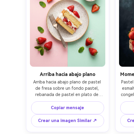
brillante- -ar 4:5
Arriba hacia abajo plano
Momen
Arriba hacia abajo plano de pastel 
Pastel
de fresa sobre un fondo pastel, 
esmal
rebanada de pastel en plato de 
congel
cerámica con un tenedor de plata, 
brill
fresas, hojas de menta, polvo de 
fres
Copiar mensaje
azúcar en polvo, tazón pequeño de 
fondo
crema batida, luz diurna suave y 
enfatiz
Crear una imagen Similar ↗
Cre
difusa, composición limpia, tomado 
A1, 
en Canon EOS R6, 35 mm, enfoque 
flash d