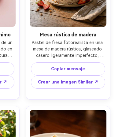
ínimo
Mesa rústica de madera
de un 
Pastel de fresa fotorealista en una 
do en 
mesa de madera rústica, glaseado 
uras, 
casero ligeramente imperfecto, 
a 
mitades y migas de fresa dispersas, 
o de 
servilleta de lino y tenedor al lado 
Copiar mensaje
oftbox 
del plato, luz lateral de la hora 
tidos, 
dorada, tonos cálidos, disparado en 
ar ↗
Crear una imagen Similar ↗
macro 
Fujifilm GFX100, 63 mm, profundidad 
stas, 
de campo poco profunda, acogedor 
a el 
ambiente de cocina de cabaña, 
icación 
imperfecciones naturales, estilo de 
comida de alta resolución- -ar 4:5