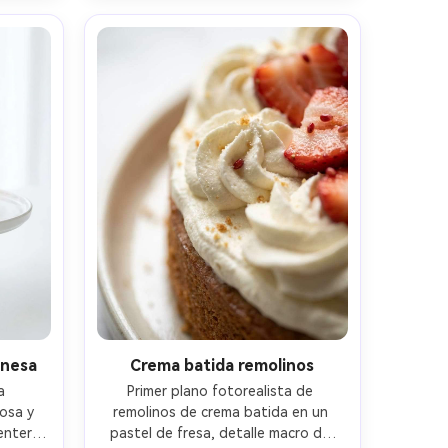
estado 
sombras sutiles, fotografía de 
4:5
postre editorial al estilo Michelin- -
ar 4:5
onesa
Crema batida remolinos
 
Primer plano fotorealista de 
osa y 
remolinos de crema batida en un 
enteras 
pastel de fresa, detalle macro de 