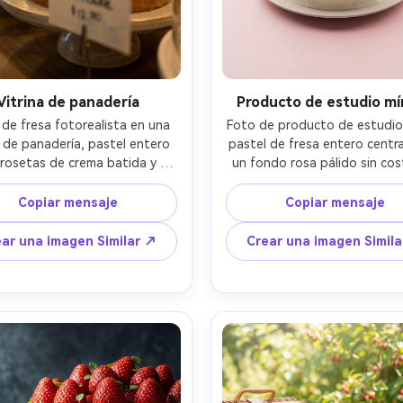
Empieza Gratis→
Vitrina de panadería
Producto de estudio m
 de fresa fotorealista en una 
Foto de producto de estudio 
a de panadería, pastel entero 
pastel de fresa entero centra
rosetas de crema batida y 
un fondo rosa pálido sin cost
 enteras, etiqueta de precio 
glaseado de crema batid
a en primer plano, reflejos en 
perfectamente suave, arregl
Copiar mensaje
Copiar mensaje
drio mantenidos mínimos, 
corona de fresa, iluminación s
ación cálida de panadería de 
con sombras suaves, bordes ní
ar una imagen Similar ↗
Crear una imagen Simil
eno, disparado en Canon R5, 
tomado en Nikon Z7 II, lente 
f/1.8, profundidad de campo 
de 105 mm, detalles ultrareali
profunda, acogedor estado 
aspecto comercial limpio par
imo de panadería artesanal, 
embalaje y los anuncios, clasif
 de glaseado de alto detalle, 
de color sutil- -ar 4:5
sación realista en bayas-AR 
4:5