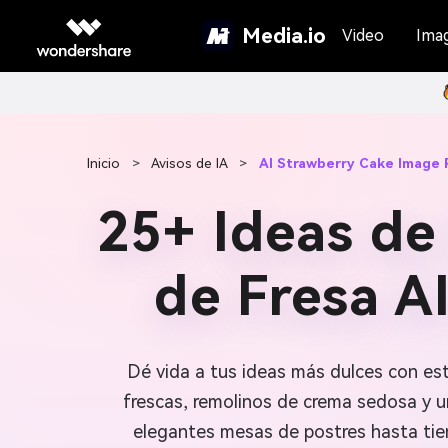
Media.io
Video
Ima
Inicio
>
Avisos de IA
>
AI Strawberry Cake Image
25+ Ideas de
de Fresa A
Dé vida a tus ideas más dulces con es
frescas, remolinos de crema sedosa y un
elegantes mesas de postres hasta tie