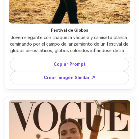
Festival de Globos
Joven elegante con chaqueta vaquera y camiseta blanca 
caminando por el campo de lanzamiento de un festival de 
globos aerostáticos, globos coloridos inflándose detrás, 
miembros del equipo al fondo, polvo en el aire atrapando 
la luz, captada con Sony A7IV, lente de 35mm, 
Copiar Prompt
composición callejera, alto contraste cinematográfico, 
enfoque nítido en el sujeto, fotorrealista --ar 4:5
Crear Imagen Similar ↗