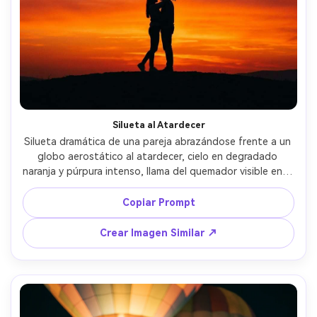
Silueta al Atardecer
Silueta dramática de una pareja abrazándose frente a un 
globo aerostático al atardecer, cielo en degradado 
naranja y púrpura intenso, llama del quemador visible en el 
globo, captada con Canon EOS R5, 70-200mm a 135mm, 
contraste fuerte, composición centrada, bordes nítidos, 
Copiar Prompt
ambiente cinematográfico, fotografía ultra realista --ar 
4:5
Crear Imagen Similar ↗