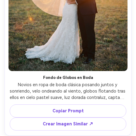
Fondo de Globos en Boda
Novios en ropa de boda clásica posando juntos y 
sonriendo, velo ondeando al viento, globos flotando tras 
ellos en cielo pastel suave, luz dorada contraluz, captada 
con Sony A1, 50mm f/1.2, encuadre cuerpo entero, 
gradación de color tipo película romántica, fotografía 
Copiar Prompt
nupcial ultra realista --ar 4:5
Crear Imagen Similar ↗