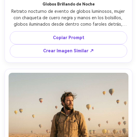
Globos Brillando de Noche
Retrato nocturno de evento de globos luminosos, mujer 
con chaqueta de cuero negra y manos en los bolsillos, 
globos iluminados desde dentro como faroles detrás, 
luces festival tipo bokeh, captada con Sony A7S III, 35mm 
f/1.4, sombras limpias en baja luz, rostro nítido, gradación 
Copiar Prompt
de color cinematográfica, fotorrealista --ar 4:5
Crear Imagen Similar ↗