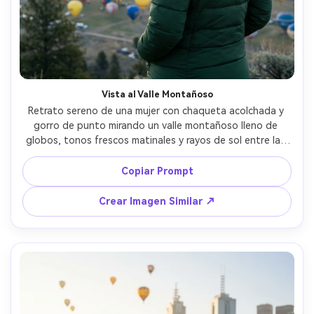
Vista al Valle Montañoso
Retrato sereno de una mujer con chaqueta acolchada y 
gorro de punto mirando un valle montañoso lleno de 
globos, tonos frescos matinales y rayos de sol entre las 
nubes, captada con Sony A7IV, 85mm f/1.8, encuadre 
medio cuerpo de espaldas con leve perfil, realismo nítido, 
Copiar Prompt
gradación limpia de color --ar 4:5
Crear Imagen Similar ↗