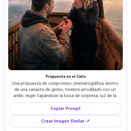
Propuesta en el Cielo
Una propuesta de compromiso cinematográfica dentro 
de una canasta de globo, hombre arrodillado con un 
anillo, mujer tapándose la boca de sorpresa, luz de la 
mañana temprana, el resplandor del mechero iluminando 
sus rostros, nubes suaves y globos lejanos fuera de la 
Copiar Prompt
canasta, tomada con Nikon Z8, 35mm f/1.8, primer plano 
íntimo con poca profundidad de campo, detalles 
Crear Imagen Similar ↗
fotorrealistas, estilo documental emotivo --ar 4:5