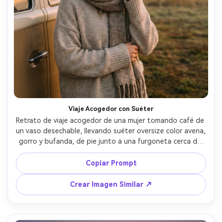
Viaje Acogedor con Suéter
Retrato de viaje acogedor de una mujer tomando café de 
un vaso desechable, llevando suéter oversize color avena, 
gorro y bufanda, de pie junto a una furgoneta cerca de 
un campo de globos al amanecer, niebla suave y cielo 
pastel, tomada con Canon EOS R6, 85mm f/1.4, poca 
Copiar Prompt
profundidad de campo, tonos cálidos, fotografía de 
estilo de vida fotorrealista --ar 4:5
Crear Imagen Similar ↗