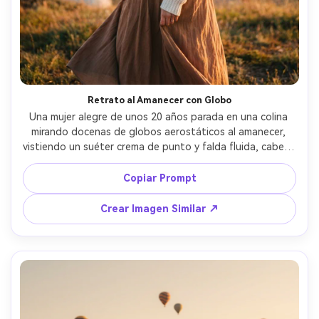
Retrato al Amanecer con Globo
Una mujer alegre de unos 20 años parada en una colina 
mirando docenas de globos aerostáticos al amanecer, 
vistiendo un suéter crema de punto y falda fluida, cabello 
movido suavemente por el viento, luz dorada cálida con 
niebla suave, globos flotando tras ella en colores pastel, 
Copiar Prompt
tomada con Sony A7IV, 85mm f/1.4, poca profundidad de 
campo, encuadre medio cuerpo, retrato de viaje 
Crear Imagen Similar ↗
cinematográfico, textura realista de piel, gradación 
editorial de color --ar 4:5