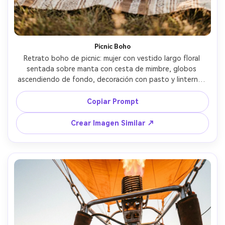
Picnic Boho
Retrato boho de picnic: mujer con vestido largo floral 
sentada sobre manta con cesta de mimbre, globos 
ascendiendo de fondo, decoración con pasto y linternas 
vintage, luz cálida al amanecer, captada con Nikon Z6 II, 
35mm f/1.8, composición de estilo de vida, desenfoque 
Copiar Prompt
suave, texturas fotorrealistas --ar 4:5
Crear Imagen Similar ↗