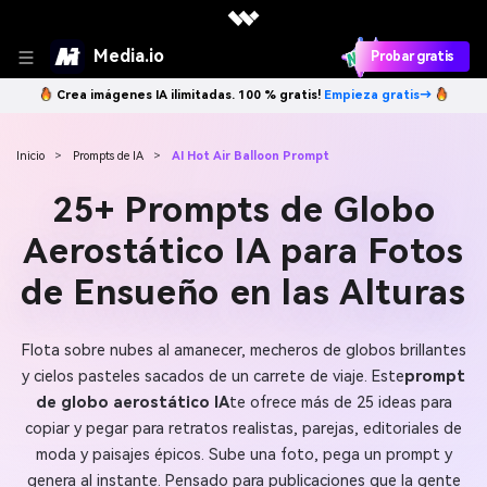
Media.io
Probar gratis
Crea imágenes IA ilimitadas. 100 % gratis!
Empieza gratis→
Inicio
>
Prompts de IA
>
AI Hot Air Balloon Prompt
25+ Prompts de Globo
Aerostático IA para Fotos
de Ensueño en las Alturas
Flota sobre nubes al amanecer, mecheros de globos brillantes
y cielos pasteles sacados de un carrete de viaje. Este
prompt
de globo aerostático IA
te ofrece más de 25 ideas para
copiar y pegar para retratos realistas, parejas, editoriales de
moda y paisajes épicos. Sube una foto, pega un prompt y
genera al instante. Pensado para publicaciones que la gente