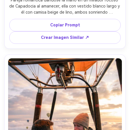
Pareja romántica dándose la mano en un mirador rocoso 
de Capadocia al amanecer, ella con vestido blanco largo y 
él con camisa beige de lino, ambos sonriendo 
suavemente, docenas de globos aerostáticos llenando el 
cielo detrás, luz rasante del amanecer, captada con 
Copiar Prompt
Canon EOS R5, lente de 50mm, a la altura de los ojos, 
encuadre de cuerpo entero, sombras nítidas y naturales, 
Crear Imagen Similar ↗
ultra realista, estética soñadora de foto de viaje --ar 4:5