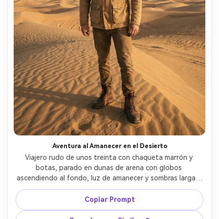
Aventura al Amanecer en el Desierto
Viajero rudo de unos treinta con chaqueta marrón y 
botas, parado en dunas de arena con globos 
ascendiendo al fondo, luz de amanecer y sombras largas, 
captada con Nikon Z8, 50mm, retrato de cuerpo entero, 
polvo natural, textura detallada, look de póster de viaje 
Copiar Prompt
cinematográfico, fotorrealista --ar 4:5