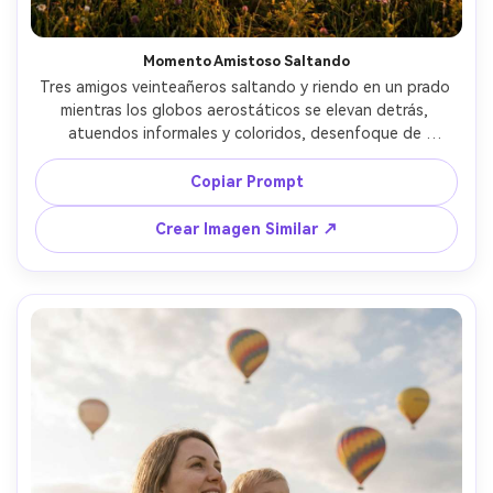
Crea imágenes IA
ilimitadas. 100 %
Momento Amistoso Saltando
gratis!
Tres amigos veinteañeros saltando y riendo en un prado 
mientras los globos aerostáticos se elevan detrás, 
Empieza Gratis→
atuendos informales y coloridos, desenfoque de 
movimiento en el salto pero rostros nítidos, luz del 
amanecer, captada con Sony A1, lente de 24mm, 
Copiar Prompt
encuadre ancho de cuerpo entero, ambiente social 
enérgico, detalles realistas de piel y telas --ar 4:5
Crear Imagen Similar ↗