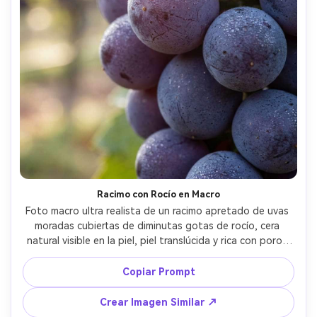
Racimo con Rocío en Macro
Foto macro ultra realista de un racimo apretado de uvas 
moradas cubiertas de diminutas gotas de rocío, cera 
natural visible en la piel, piel translúcida y rica con poros 
sutiles, luz de fondo suave de mañana, poca profundidad 
de campo con bokeh cremoso, tomada con Canon R5 y 
Copiar Prompt
lente macro 100mm, f/2.8, detalle nítido en las uvas 
delanteras, gradación de color natural, fotografía de 
Crear Imagen Similar ↗
alimentos de alta gama --ar 4:5