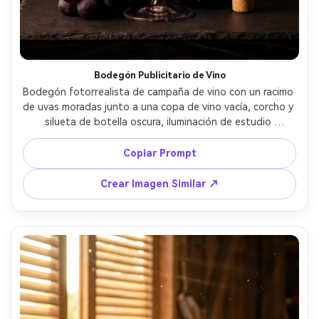
Bodegón Publicitario de Vino
Bodegón fotorrealista de campaña de vino con un racimo 
de uvas moradas junto a una copa de vino vacía, corcho y 
silueta de botella oscura, iluminación de estudio 
dramática con reflejos suaves, fondo negro texturizado, 
tomada con Phase One y macro 120mm, f/11, gradación 
Copiar Prompt
de color lujosa y premium --ar 4:5
Crear Imagen Similar ↗