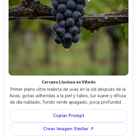
Cercano Lluvioso en Viñedo
Primer plano ultra realista de uvas en la vid después de la 
lluvia, gotas adheridas a la piel y tallos, luz suave y difusa 
de día nublado, fondo verde apagado, poca profundidad 
de campo, tomada con Canon R5 y macro 100mm f/3.2, 
gotas nítidas, sensación documental auténtica del viñedo 
Copiar Prompt
--ar 4:5
Crear Imagen Similar ↗