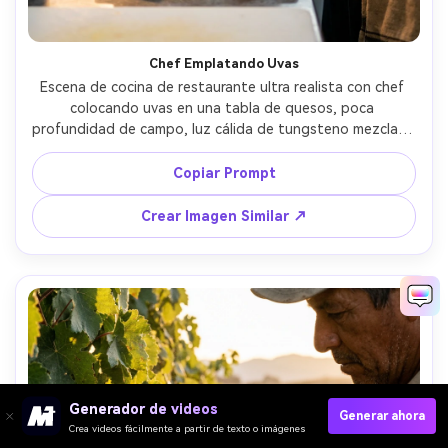
Chef Emplatando Uvas
Escena de cocina de restaurante ultra realista con chef 
colocando uvas en una tabla de quesos, poca 
profundidad de campo, luz cálida de tungsteno mezclada 
con relleno suave, movimiento ligeramente congelado, 
tomada con Canon R6 y 35mm f/1.8, narrativa editorial de 
Copiar Prompt
alimentos, detalle nítido en uvas y manos --ar 4:5
Crear Imagen Similar ↗
Generador de videos
Generar ahora
Crea videos fácilmente a partir de texto o imágenes