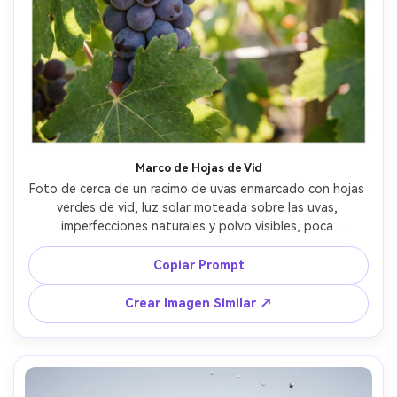
Crea imágenes IA
ilimitadas. 100 %
gratis!
Empieza Gratis→
Marco de Hojas de Vid
Foto de cerca de un racimo de uvas enmarcado con hojas 
verdes de vid, luz solar moteada sobre las uvas, 
imperfecciones naturales y polvo visibles, poca 
profundidad de campo con bokeh de hojas, tomada con 
Fujifilm GFX 100S y lente 110mm f/2, realismo de estilo de 
Copiar Prompt
vida orgánico, paleta cálida de verano --ar 4:5
Crear Imagen Similar ↗