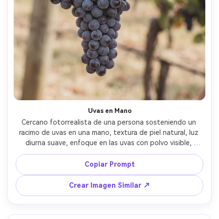
Uvas en Mano
Cercano fotorrealista de una persona sosteniendo un 
racimo de uvas en una mano, textura de piel natural, luz 
diurna suave, enfoque en las uvas con polvo visible, 
fondo de viñedo desenfocado, tomada con Sony A7R V y 
85mm f/1.8, encuadre íntimo de estilo de vida, tonos 
Copiar Prompt
cálidos y suaves --ar 4:5
Crear Imagen Similar ↗