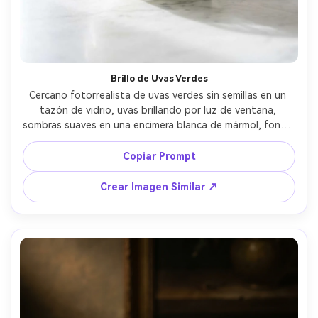
Brillo de Uvas Verdes
Cercano fotorrealista de uvas verdes sin semillas en un 
tazón de vidrio, uvas brillando por luz de ventana, 
sombras suaves en una encimera blanca de mármol, fondo 
minimalista de cocina escandinava desenfocado, tomada 
con Sony A7IV y lente 50mm a f/1.8, estilismo editorial 
Copiar Prompt
limpio de alimentos, alta resolución, reflejos naturales y 
textura realista --ar 4:5
Crear Imagen Similar ↗