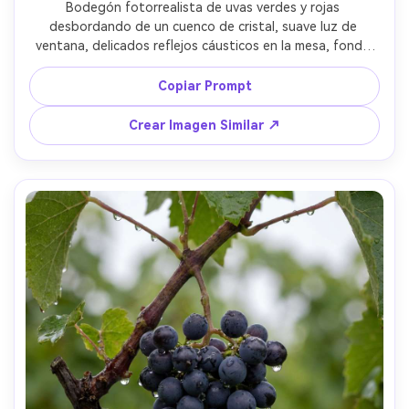
Bodegón fotorrealista de uvas verdes y rojas 
desbordando de un cuenco de cristal, suave luz de 
ventana, delicados reflejos cáusticos en la mesa, fondo 
suavemente desenfocado, tomada con Sony A7IV y 85mm 
f/1.4, ambiente elegante de estilo de vida, textura de uva 
Copiar Prompt
natural, calidad de revista de alta gama --ar 4:5
Crear Imagen Similar ↗