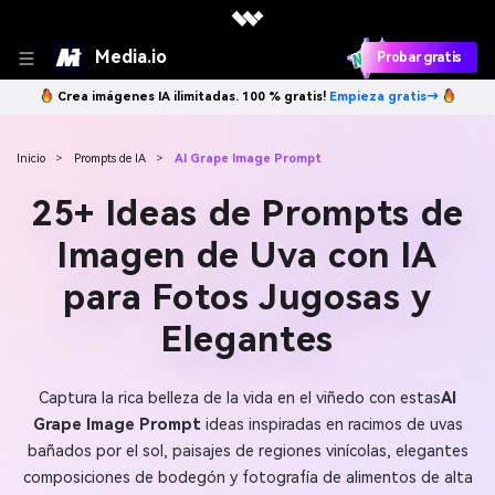
Media.io
Probar gratis
Crea imágenes IA ilimitadas. 100 % gratis!
Empieza gratis→
Inicio
>
Prompts de IA
>
AI Grape Image Prompt
25+ Ideas de Prompts de
Imagen de Uva con IA
para Fotos Jugosas y
Elegantes
Captura la rica belleza de la vida en el viñedo con estas
AI
Grape Image Prompt
ideas inspiradas en racimos de uvas
bañados por el sol, paisajes de regiones vinícolas, elegantes
composiciones de bodegón y fotografía de alimentos de alta