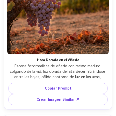
Hora Dorada en el Viñedo
Escena fotorrealista de viñedo con racimo maduro 
colgando de la vid, luz dorada del atardecer filtrándose 
entre las hojas, cálido contorno de luz en las uvas, 
destello suave de lente, hileras de vides desenfocadas al 
fondo, tomada con Sony A7R V y 70-200mm a 135mm, 
Copiar Prompt
f/2.8, tonos terrosos naturales, realismo estilo 
documental --ar 4:5
Crear Imagen Similar ↗