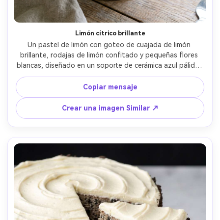
Limón cítrico brillante
Un pastel de limón con goteo de cuajada de limón 
brillante, rodajas de limón confitado y pequeñas flores 
blancas, diseñado en un soporte de cerámica azul pálido, 
luz del día brillante y aireada con reflejos suaves, tomado 
en Fujifilm X-T5, lente de 56 mm, f/2.0, composición limpia, 
Copiar mensaje
brillo cítrico ultrarrealista y textura de glaseado-AR 4:5
Crear una imagen Similar ↗