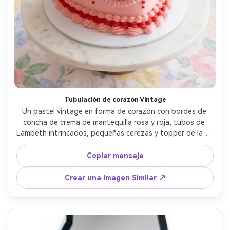
Tubulación de corazón Vintage
Un pastel vintage en forma de corazón con bordes de 
concha de crema de mantequilla rosa y roja, tubos de 
Lambeth intrincados, pequeñas cerezas y topper de lazo 
de cinta de satén, colocado sobre una mesa de mármol 
blanco con un suave fondo pastel, luz de ventana difusa 
Copiar mensaje
brillante, tomado en Canon EOS R5, lente de 50 mm, f/1.8, 
primer plano de tres cuartos de ángulo, detalle de tubos 
Crear una imagen Similar ↗
nítidos, fotorealista, foto de panadería editorial- -ar 4:5