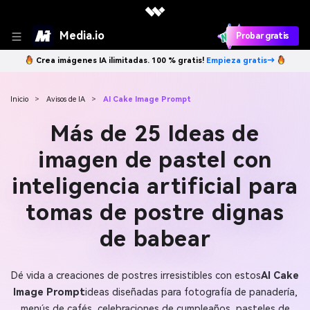
Media.io
Probar gratis
Crea imágenes IA ilimitadas. 100 % gratis!
Empieza gratis→
Inicio
>
Avisos de IA
>
AI Cake Image Prompt
Más de 25 Ideas de
imagen de pastel con
inteligencia artificial para
tomas de postre dignas
de babear
Dé vida a creaciones de postres irresistibles con estos
AI Cake
Image Prompt
ideas diseñadas para fotografía de panadería,
menús de cafés, celebraciones de cumpleaños, pasteles de