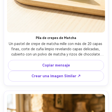
Pila de crepes de Matcha
Un pastel de crepe de matcha mille con más de 20 capas 
finas, corte de cuña limpio revelando capas delicadas, 
cubierto con un polvo de matcha y rizos de chocolate 
blanco, colocado sobre una mesa de madera pálida, luz 
del día aireada, disparado en Sony A7IV, macro de 90 mm, 
Copiar mensaje
f/3.2, marco cercano, capas ultra-realistas y brillo crema, 
estilo de postre japonés moderno- -ar 4:5
Crear una imagen Similar ↗