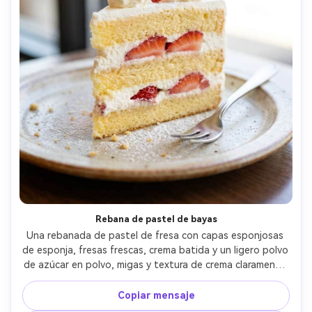
Rebana de pastel de bayas
Una rebanada de pastel de fresa con capas esponjosas 
de esponja, fresas frescas, crema batida y un ligero polvo 
de azúcar en polvo, migas y textura de crema claramente 
visible, pequeño tenedor de postre al lado del plato, luz 
brillante de la ventana del café, tomado en Fujifilm 
Copiar mensaje
GFX100, lente de 110 mm, f/2.8, detalle macro, bokeh 