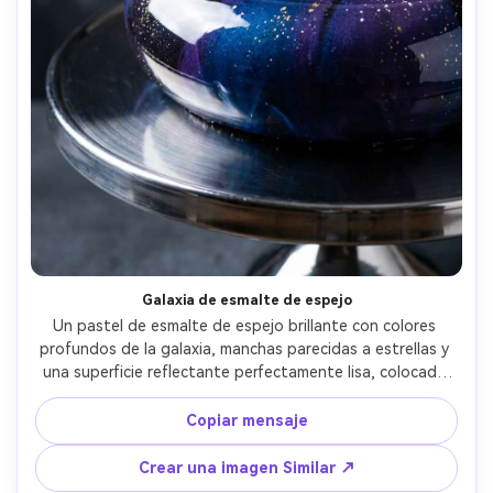
Crea imágenes IA
ilimitadas. 100 %
gratis!
Empieza Gratis→
Galaxia de esmalte de espejo
Un pastel de esmalte de espejo brillante con colores 
profundos de la galaxia, manchas parecidas a estrellas y 
una superficie reflectante perfectamente lisa, colocado 
sobre una plataforma giratoria cromada, fondo de 
estudio oscuro, luz clave dura con reflejos controlados, 
Copiar mensaje
tomado en Nikon D850, 105mm macro, f/8, ultra nítido, 
fotografía comercial de postre de alta gama, detalle 
Crear una imagen Similar ↗
hiperreal- -ar 4:5