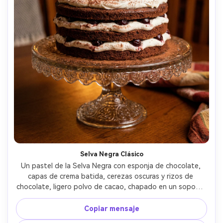
Selva Negra Clásico
Un pastel de la Selva Negra con esponja de chocolate, 
capas de crema batida, cerezas oscuras y rizos de 
chocolate, ligero polvo de cacao, chapado en un soporte 
de vidrio vintage, luces prácticas de tungsteno cálido en 
bokeh de fondo, disparado en Nikon D850, 85mm, f/1.8, 
Copiar mensaje
ambiente acogedor cinematográfico, textura 