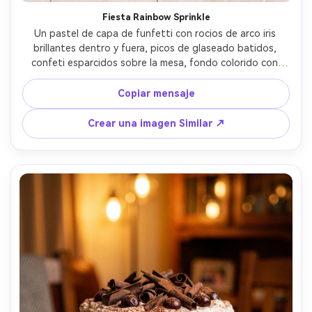
Fiesta Rainbow Sprinkle
Un pastel de capa de funfetti con rocios de arco iris 
brillantes dentro y fuera, picos de glaseado batidos, 
confeti esparcidos sobre la mesa, fondo colorido con 
degradado suave, iluminación de estudio de alta clave, 
disparado en Sony A7R V, 50 mm, f/4, composición 
Copiar mensaje
centrada, detalle nítido, foto de postre de fiesta 
fotorealista vibrante- -ar 4:5
Crear una imagen Similar ↗