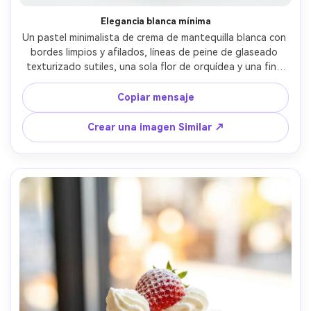
Elegancia blanca mínima
Un pastel minimalista de crema de mantequilla blanca con 
bordes limpios y afilados, líneas de peine de glaseado 
texturizado sutiles, una sola flor de orquídea y una fina 
banda de perlas, centrado en un soporte de cerámica 
simple, configuración de estudio de alta clave con 
Copiar mensaje
iluminación softbox, tomado en Nikon Z8, lente de 70 
mm, f/4, enmarcado recto, blancos ultra realistas con 
Crear una imagen Similar ↗
desprendimiento de sombra natural, estética de lujo de 
pastelería- -ar 4:5