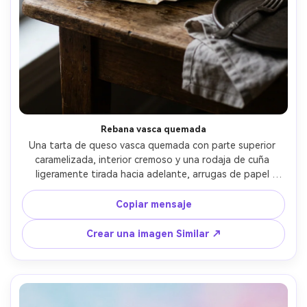
Rebana vasca quemada
Una tarta de queso vasca quemada con parte superior 
caramelizada, interior cremoso y una rodaja de cuña 
ligeramente tirada hacia adelante, arrugas de papel 
pergamino visibles, decoración de mesa de café, luz de 
ventana lateral que crea suaves reflejos, tomada en 
Copiar mensaje
Canon EOS R5, 85 mm, f/2.0, textura cremosa ultra real y 
sombras naturales-AR 4:5
Crear una imagen Similar ↗