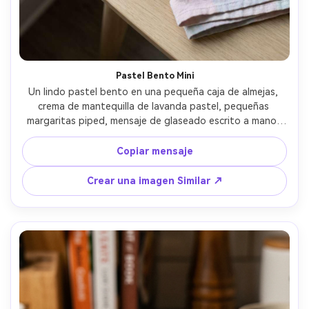
Pastel Bento Mini
Un lindo pastel bento en una pequeña caja de almejas, 
crema de mantequilla de lavanda pastel, pequeñas 
margaritas piped, mensaje de glaseado escrito a mano, 
cuchara en miniatura y servilleta al lado, mesa brillante 
limpia, luz de ventana suave, disparada en Sony A7C, 
Copiar mensaje
lente de 35 mm, f/2.0, plano de arriba abajo, estética 
social fotorealista y de moda- -ar 4:5
Crear una imagen Similar ↗