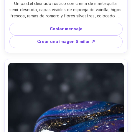
Un pastel desnudo rústico con crema de mantequilla 
semi-desnuda, capas visibles de esponja de vainilla, higos 
frescos, ramas de romero y flores silvestres, colocado en 
un tablero de pastel de madera con tela de lino, luz cálida 
de la hora dorada, disparado en Canon 5D Mark IV, 85 mm, 
Copiar mensaje
f/2.2, profundidad poco profunda, clasificación de color 
suave como una película, vibe de postre de boda 
Crear una imagen Similar ↗
fotorealista-AR 4:5