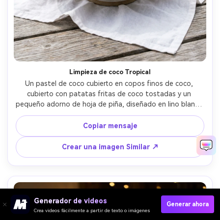
Limpieza de coco Tropical
Un pastel de coco cubierto en copos finos de coco, 
cubierto con patatas fritas de coco tostadas y un 
pequeño adorno de hoja de piña, diseñado en lino blanco 
con un fondo de playa mínimo, luz diurna brillante difusa, 
tomado en Sony A7IV, 55mm, f/2.8, blancos nítidos, foto 
Copiar mensaje
de comida moderna fotorealista- -ar 4:5
Crear una imagen Similar ↗
Generador de videos
Generar ahora
Crea videos fácilmente a partir de texto o imágenes