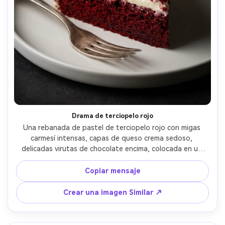
Drama de terciopelo rojo
Una rebanada de pastel de terciopelo rojo con migas 
carmesí intensas, capas de queso crema sedoso, 
delicadas virutas de chocolate encima, colocada en un 
plato blanco mate con un tenedor de plata, iluminación 
de estudio discreta con sombra suave, tomada en Sony 
Copiar mensaje
A1, 85 mm, f/1.8, enfoque nítido en la estructura de 
migas, toma de postre editorial fotorealista- -ar 4:5
Crear una imagen Similar ↗