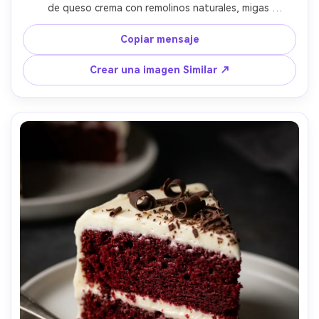
de queso crema con remolinos naturales, migas 
esparcidas en un plato forrado de pergamino, cálido y 
acogedor fondo de cocina borroso, disparado en Canon 
Copiar mensaje
EOS R6, macro de 100 mm, f/2.8, textura ultra real, 
apetitoso grado de color cálido, suave iluminación 
Crear una imagen Similar ↗
cinematográfica- -ar 4:5