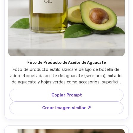
Foto de Producto de Aceite de Aguacate
Foto de producto estilo skincare de lujo de botella de 
vidrio etiquetada aceite de aguacate (sin marca), mitades 
de aguacate y hojas verdes como accesorios, superficie 
de mármol limpia, iluminación de estudio suave y difusa, 
reflejos premium, capturada con lente de 90mm, estética 
Copiar Prompt
comercial de gama alta, vidrio y líquido ultra-realista --ar 
4:5
Crear imagen similar ↗