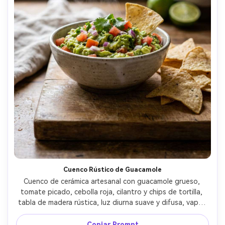
Cuenco Rústico de Guacamole
Cuenco de cerámica artesanal con guacamole grueso, 
tomate picado, cebolla roja, cilantro y chips de tortilla, 
tabla de madera rústica, luz diurna suave y difusa, vapor 
sutil y frescura, textura fotorealista de comida, tomada 
con Canon R5 y lente de 85mm, poca profundidad de 
Copiar Prompt