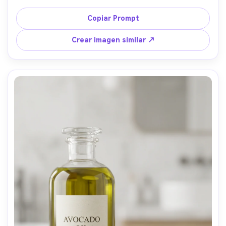
comercial de postre, capturada con lente de 85mm, poca 
profundidad de campo, brillos realistas y bordes 
Copiar Prompt
derretidos --ar 4:5
Crear imagen similar ↗