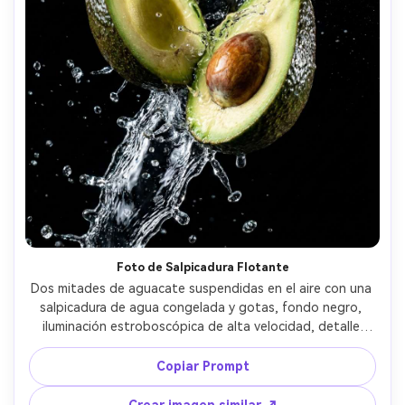
Foto de Salpicadura Flotante
Dos mitades de aguacate suspendidas en el aire con una 
salpicadura de agua congelada y gotas, fondo negro, 
iluminación estroboscópica de alta velocidad, detalle 
ultra nítido, estilo dinámico de anuncio comercial de 
comida, capturado con lente de 100mm, reflejos claros, 
Copiar Prompt
contraste dramático, movimiento congelado fotorealista 
--ar 4:5
Crear imagen similar ↗