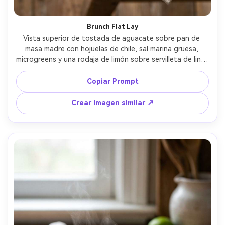
Brunch Flat Lay
Vista superior de tostada de aguacate sobre pan de 
masa madre con hojuelas de chile, sal marina gruesa, 
microgreens y una rodaja de limón sobre servilleta de lino, 
luz cálida de ventana matutina, sombras naturales, mesa 
de madera estilizada, estilo editorial de comida, 
Copiar Prompt
capturada con lente de 50mm, migas y textura de alto 
detalle, estética limpia de Instagram --ar 4:5
Crear imagen similar ↗