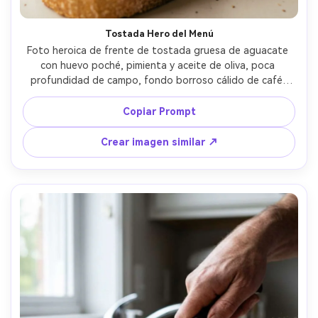
Tostada Hero del Menú
Foto heroica de frente de tostada gruesa de aguacate 
con huevo poché, pimienta y aceite de oliva, poca 
profundidad de campo, fondo borroso cálido de café, 
tomada con Sony A7IV y lente de 85mm f/1.4, fotografía 
editorial de menú, brillo fotorealista del huevo y textura 
Copiar Prompt
del aguacate, iluminación cinemática suave --ar 4:5
Crear imagen similar ↗