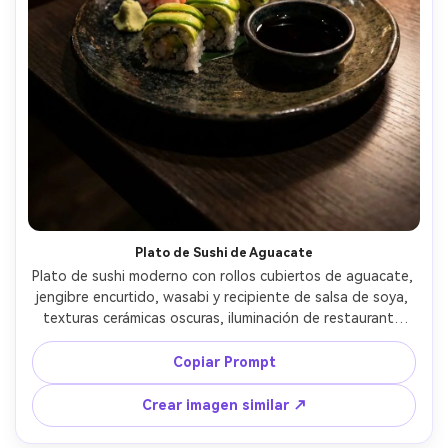
Plato de Sushi de Aguacate
Plato de sushi moderno con rollos cubiertos de aguacate, 
jengibre encurtido, wasabi y recipiente de salsa de soya, 
texturas cerámicas oscuras, iluminación de restaurante 
atmosférica, poca profundidad de campo, tomada con 
lente de 85mm, arroz y aguacate fotorealista y brillante, 
Copiar Prompt
ambiente de restaurante elegante --ar 4:5
Crear imagen similar ↗