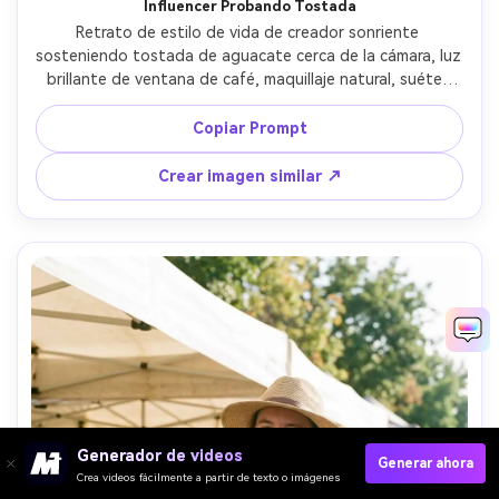
Influencer Probando Tostada
Retrato de estilo de vida de creador sonriente 
sosteniendo tostada de aguacate cerca de la cámara, luz 
brillante de ventana de café, maquillaje natural, suéter 
acogedor, poca profundidad de campo y bokeh cremoso, 
capturada con lente de 50mm f/1.8, textura fotorealista 
Copiar Prompt
de piel, encuadre listo para redes sociales --ar 4:5
Crear imagen similar ↗
Generador de videos
Generar ahora
Crea videos fácilmente a partir de texto o imágenes