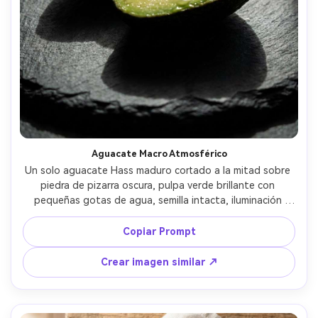
Aguacate Macro Atmosférico
Un solo aguacate Hass maduro cortado a la mitad sobre 
piedra de pizarra oscura, pulpa verde brillante con 
pequeñas gotas de agua, semilla intacta, iluminación 
lateral dramática con sombras profundas, textura ultra-
realista y poros, tomada con Sony A7IV y lente macro de 
Copiar Prompt
90mm, poca profundidad de campo, enfoque nítido en la 
superficie cortada, grado de color cinematográfico en 
Crear imagen similar ↗
fotografía de alimentos --ar 4:5