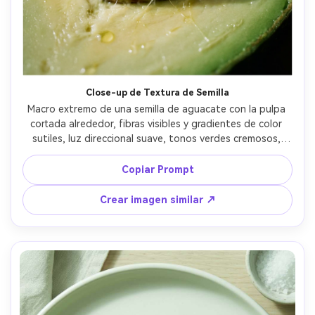
Crea imágenes IA
ilimitadas. 100 %
gratis!
Empieza Gratis→
Close-up de Textura de Semilla
Macro extremo de una semilla de aguacate con la pulpa 
cortada alrededor, fibras visibles y gradientes de color 
sutiles, luz direccional suave, tonos verdes cremosos, 
tomada con lente macro de 105mm en f/4, poca 
profundidad de campo, detalle superficial ultra-realista y 
Copiar Prompt
imperfecciones naturales --ar 4:5
Crear imagen similar ↗