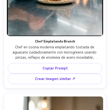
Chef Emplatando Brunch
Chef en cocina moderna emplatando tostada de 
aguacate cuidadosamente con microgreens usando 
pinzas, reflejos de encimera de acero inoxidable, 
iluminación suave cenital, ambiente de preparación de 
restaurante cinematográfico, capturada con lente de 
Copiar Prompt
35mm, encuadre medio cuerpo con el plato en enfoque 
nítido, detalle fotorealista --ar 4:5
Crear imagen similar ↗