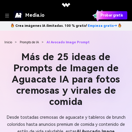
Media.io
Probar gratis
Crea imágenes IA ilimitadas. 100 % gratis!
Empieza gratis→
Inicio
>
Prompts de IA
>
AI Avocado Image Prompt
Más de 25 ideas de
Prompts de Imagen de
Aguacate IA para fotos
cremosas y virales de
comida
Desde tostadas cremosas de aguacate y tableros de brunch
coloridos hasta anuncios premium de comida y contenido de
estilo de vida saludable, estas
AI Avocado Image