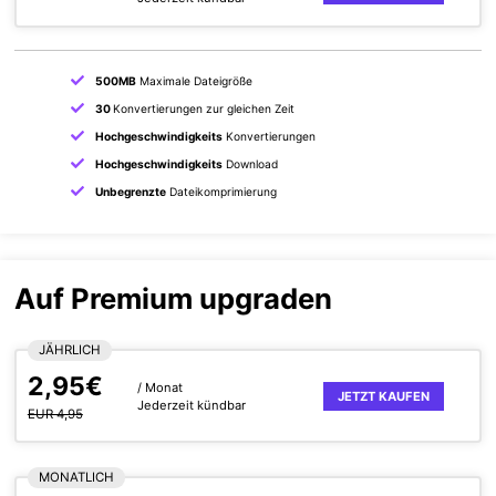
500MB
Maximale Dateigröße
30
Konvertierungen zur gleichen Zeit
Hochgeschwindigkeits
Konvertierungen
Hochgeschwindigkeits
Download
Unbegrenzte
Dateikomprimierung
Auf Premium upgraden
JÄHRLICH
2,95€
/ Monat
JETZT KAUFEN
Jederzeit kündbar
EUR 4,95
MONATLICH