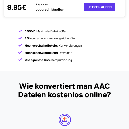
/ Monat
9.95€
JETZT KAUFEN
Jederzeit kündbar
500MB
Maximale Dateigröße
30
Konvertierungen zur gleichen Zeit
Hochgeschwindigkeits
Konvertierungen
Hochgeschwindigkeits
Download
Unbegrenzte
Dateikomprimierung
Wie konvertiert man AAC
Dateien kostenlos online?