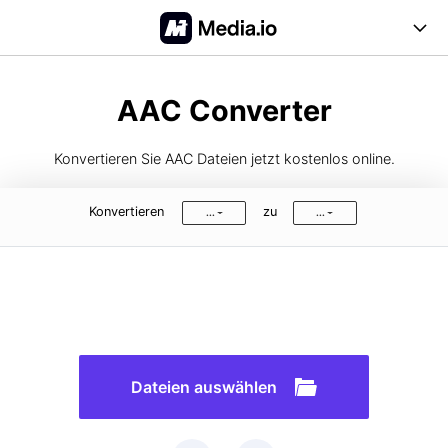
Online Tools
AAC Converter
Desktop Tool
Konvertieren Sie AAC Dateien jetzt kostenlos online.
Abo-Optionen
Konvertieren
zu
...
...
Blog
Support
Anmelden
Registrieren
FAQs
Anleitung
Dateien auswählen
Unterstützte Formate