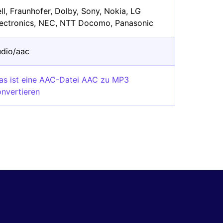
ll, Fraunhofer, Dolby, Sony, Nokia, LG
lectronics, NEC, NTT Docomo, Panasonic
udio/aac
as ist eine AAC-Datei AAC zu MP3
onvertieren