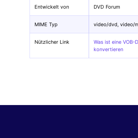
Entwickelt von
DVD Forum
MIME Typ
video/dvd, video/
Nützlicher Link
Was ist eine VOB-
konvertieren