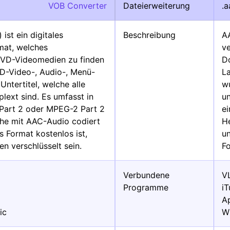
VOB Converter
Dateierweiterung
.a
ist ein digitales
Beschreibung
A
mat, welches
v
DVD-Videomedien zu finden
D
VD-Video-, Audio-, Menü-
La
ntertitel, welche alle
w
ext sind. Es umfasst in
u
Part 2 oder MPEG-2 Part 2
e
he mit AAC-Audio codiert
H
s Format kostenlos ist,
u
en verschlüsselt sein.
F
Verbundene
V
Programme
i
A
ic
W