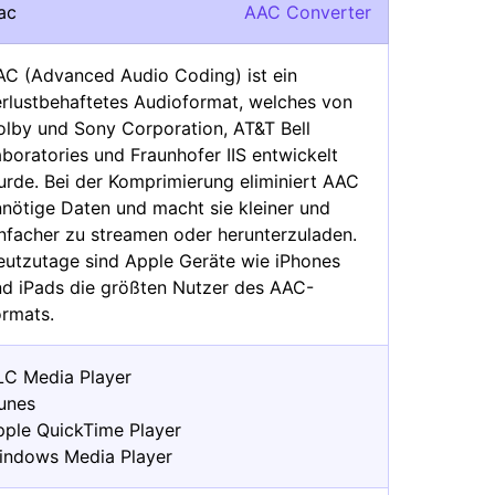
ac
AAC Converter
AC (Advanced Audio Coding) ist ein
erlustbehaftetes Audioformat, welches von
olby und Sony Corporation, AT&T Bell
boratories und Fraunhofer IIS entwickelt
urde. Bei der Komprimierung eliminiert AAC
nnötige Daten und macht sie kleiner und
infacher zu streamen oder herunterzuladen.
eutzutage sind Apple Geräte wie iPhones
nd iPads die größten Nutzer des AAC-
ormats.
LC Media Player
Tunes
pple QuickTime Player
indows Media Player