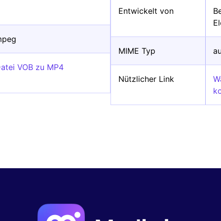
Entwickelt von
Be
E
mpeg
MIME Typ
a
Datei VOB zu MP4
Nützlicher Link
W
k