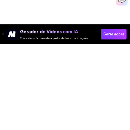
Gerador de Vídeos com IA
Gerar agora
Crie vídeos facilmente a partir de texto ou imagens
Media.io Online Tools
Quality Rating:
4.8
(215,357 Votes)
Gerador de Vídeo
Gerador de Imagens
Gerador de Música