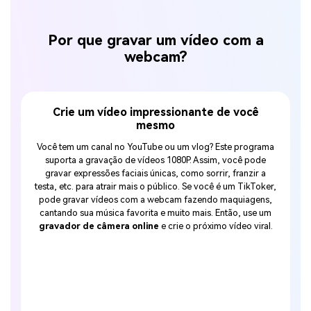
Por que gravar um vídeo com a
webcam?
m à
Crie um vídeo impressionante de você
I
mesmo
Relacio
ente.
Você tem um canal no YouTube ou um vlog? Este programa
e voc
us, a
suporta a gravação de vídeos 1080P. Assim, você pode
com fr
do a
gravar expressões faciais únicas, como sorrir, franzir a
suporte
bcam do
testa, etc. para atrair mais o público. Se você é um TikToker,
tão bo
qualidade
pode gravar vídeos com a webcam fazendo maquiagens,
pode 
sar este
cantando sua música favorita e muito mais. Então, use um
telefon
dicionar
gravador de câmera online
e crie o próximo vídeo viral.
compar
pode tr
do q
adorar 
pode fa
música