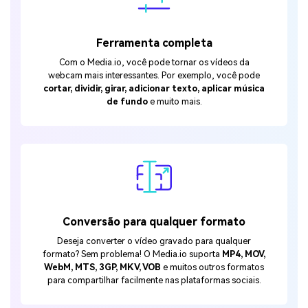
Ferramenta completa
Crie imagens com
Com o Media.io, você pode tornar os vídeos da
IA sem limites.
webcam mais interessantes. Por exemplo, você pode
cortar, dividir, girar, adicionar texto, aplicar música
100% grátis!
de fundo
e muito mais.
Comece Grátis →
Conversão para qualquer formato
Deseja converter o vídeo gravado para qualquer
formato? Sem problema! O Media.io suporta
MP4, MOV,
WebM, MTS, 3GP, MKV, VOB
e muitos outros formatos
para compartilhar facilmente nas plataformas sociais.