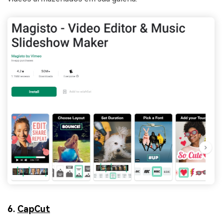
6.
CapCut