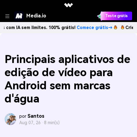
Media.io
Teste grátis
sem limites. 100% grátis!
Comece grátis→
Crie imagens co
Principais aplicativos de
edição de vídeo para
Android sem marcas
d'água
Santos
por
Aug 07, 26 ·
8 min(s)